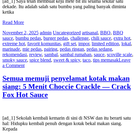
Crack
[ad_1] Saya telah membuat keju mete bit ini selama sekitar satu
Fox
dekade. Itu adalah salah satu bumbu yang paling banyak diminta
ketika
Read More
November 2, 2025
admin
Uncategorized
artisanal
,
BBQ
,
BBQ
sauce
,
bumbu pedas
,
burger pedas
,
challenge
,
chili sauce
,
extra hot
,
extreme hot
,
favorit komunitas
,
gift set
,
impor
,
limited edition
,
lokal
,
marinade
,
mie pedas
,
pairing
,
pedas ringan
,
pedas sedang
,
rekomendasi
,
review
,
sambal
,
sambal rumahan
,
sauce
,
scoville scale
,
smoky sauce
,
spice blend
,
sweet & spicy
,
taco
,
tips memasak
Leave
on
a Comment
Keju
Mete
Semua memuji penyelamat kotak makan
Bit
siang: 5 Menit Choccie Crackle — Crack
Ooray
—
Fox Hot Sauce
Saus
Pedas
Crack
Fox
[ad_1] Sekolah kembali kemarin di sini di NSW dan itu berarti satu
hal: Hidupku kembali penuh dengan kotak bekal makan siang.
Kepada