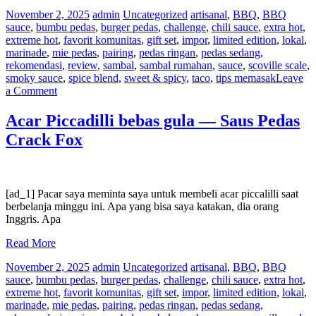
November 2, 2025
admin
Uncategorized
artisanal
,
BBQ
,
BBQ
sauce
,
bumbu pedas
,
burger pedas
,
challenge
,
chili sauce
,
extra hot
,
extreme hot
,
favorit komunitas
,
gift set
,
impor
,
limited edition
,
lokal
,
marinade
,
mie pedas
,
pairing
,
pedas ringan
,
pedas sedang
,
rekomendasi
,
review
,
sambal
,
sambal rumahan
,
sauce
,
scoville scale
,
smoky sauce
,
spice blend
,
sweet & spicy
,
taco
,
tips memasak
Leave
on
a Comment
Burger
Keju
Acar Piccadilli bebas gula — Saus Pedas
Quinoa
Crack Fox
&
Kacang
Hitam
—
Saus
[ad_1] Pacar saya meminta saya untuk membeli acar piccalilli saat
Pedas
berbelanja minggu ini. Apa yang bisa saya katakan, dia orang
Crack
Inggris. Apa
Fox
Read More
November 2, 2025
admin
Uncategorized
artisanal
,
BBQ
,
BBQ
sauce
,
bumbu pedas
,
burger pedas
,
challenge
,
chili sauce
,
extra hot
,
extreme hot
,
favorit komunitas
,
gift set
,
impor
,
limited edition
,
lokal
,
marinade
,
mie pedas
,
pairing
,
pedas ringan
,
pedas sedang
,