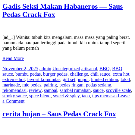
koleksi
Gadis Seksi Makan Habaneros — Saus
saus
Pedas Crack Fox
pedas
Anda
[ad_1] Wanita: tubuh kita mengalami masa-masa yang paling berat,
namun ada harapan tertinggi pada tubuh kita untuk tampil seperti
yang belum pernah
Read More
November 2, 2025
admin
Uncategorized
artisanal
,
BBQ
,
BBQ
sauce
,
bumbu pedas
,
burger pedas
,
challenge
,
chili sauce
,
extra hot
,
extreme hot
,
favorit komunitas
,
gift set
,
impor
,
limited edition
,
lokal
,
marinade
,
mie pedas
,
pairing
,
pedas ringan
,
pedas sedang
,
rekomendasi
,
review
,
sambal
,
sambal rumahan
,
sauce
,
scoville scale
,
smoky sauce
,
spice blend
,
sweet & spicy
,
taco
,
tips memasak
Leave
on
a Comment
Gadis
Seksi
cerita hujan – Saus Pedas Crack Fox
Makan
Habaneros
—
Saus