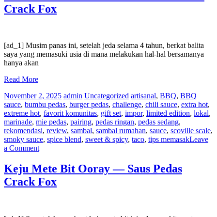
SUMMER
Crack Fox
dengan
paella
hari
kerja
ini
[ad_1] Musim panas ini, setelah jeda selama 4 tahun, berkat balita
—
saya yang memasuki usia di mana melakukan hal-hal bersamanya
Saus
hanya akan
Pedas
Crack
Read More
Fox
November 2, 2025
admin
Uncategorized
artisanal
,
BBQ
,
BBQ
sauce
,
bumbu pedas
,
burger pedas
,
challenge
,
chili sauce
,
extra hot
,
extreme hot
,
favorit komunitas
,
gift set
,
impor
,
limited edition
,
lokal
,
marinade
,
mie pedas
,
pairing
,
pedas ringan
,
pedas sedang
,
rekomendasi
,
review
,
sambal
,
sambal rumahan
,
sauce
,
scoville scale
,
smoky sauce
,
spice blend
,
sweet & spicy
,
taco
,
tips memasak
Leave
on
a Comment
Adonan
Ale
Keju Mete Bit Ooray — Saus Pedas
Pucat
Crack Fox
Mudah
—
Saus
Pedas