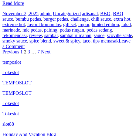
Read More
November 2, 2025
admin
Uncategorized
artisanal
,
BBQ
,
BBQ
sauce
,
bumbu pedas
,
burger pedas
,
challenge
,
chili sauce
,
extra hot
,
extreme hot
,
favorit komunitas
,
gift set
,
impor
,
limited edition
,
lokal
,
marinade
,
mie pedas
,
pairing
,
pedas ringan
,
pedas sedang
,
rekomendasi
,
review
,
sambal
,
sambal rumahan
,
sauce
,
scoville scale
,
smoky sauce
,
spice blend
,
sweet & spicy
,
taco
,
tips memasak
Leave
on
a Comment
Posts
Semua
Previous
1
2
3
…
7
Next
memuji
pagination
temposlot
penyelamat
kotak
Tokeslot
makan
siang:
TEMPOSLOT
5
Menit
TEMPOSLOT
Choccie
Crackle
Tokeslot
—
Crack
Tokeslot
Fox
Hot
slot88
Sauce
Holiday And Vacation Blog