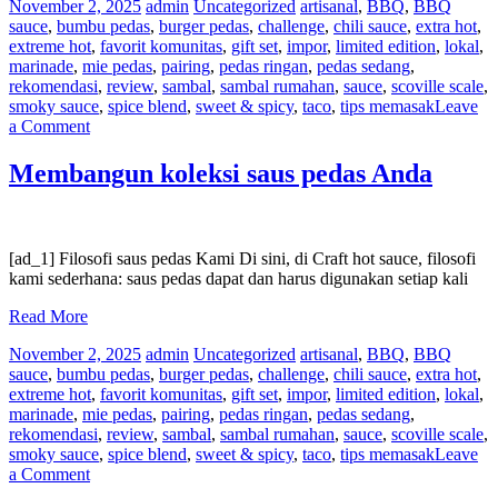
November 2, 2025
admin
Uncategorized
artisanal
,
BBQ
,
BBQ
sauce
,
bumbu pedas
,
burger pedas
,
challenge
,
chili sauce
,
extra hot
,
extreme hot
,
favorit komunitas
,
gift set
,
impor
,
limited edition
,
lokal
,
marinade
,
mie pedas
,
pairing
,
pedas ringan
,
pedas sedang
,
rekomendasi
,
review
,
sambal
,
sambal rumahan
,
sauce
,
scoville scale
,
smoky sauce
,
spice blend
,
sweet & spicy
,
taco
,
tips memasak
Leave
on
a Comment
Fermentasi,
Lebih
Membangun koleksi saus pedas Anda
Aktif
Dari
Sebelumnya
dalam
[ad_1] Filosofi saus pedas Kami Di sini, di Craft hot sauce, filosofi
Saus
kami sederhana: saus pedas dapat dan harus digunakan setiap kali
Pedas
Read More
November 2, 2025
admin
Uncategorized
artisanal
,
BBQ
,
BBQ
sauce
,
bumbu pedas
,
burger pedas
,
challenge
,
chili sauce
,
extra hot
,
extreme hot
,
favorit komunitas
,
gift set
,
impor
,
limited edition
,
lokal
,
marinade
,
mie pedas
,
pairing
,
pedas ringan
,
pedas sedang
,
rekomendasi
,
review
,
sambal
,
sambal rumahan
,
sauce
,
scoville scale
,
smoky sauce
,
spice blend
,
sweet & spicy
,
taco
,
tips memasak
Leave
on
a Comment
Membangun