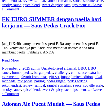
rekomendasi
,
review
,
sambal
,
sambal rumahan
,
sauce
,
scoville scale
,
smoky sauce
,
spice blend
,
sweet & spicy
,
taco
,
tips memasak
Leave
on
a Comment
Acar
Piccadilli
FK EURO SUMMER dengan paella hari
bebas
kerja ini — Saus Pedas Crack Fox
gula
—
Saus
Pedas
Crack
[ad_1] Kelihatannya mewah seperti F. Rasanya mewah seperti F.
Fox
Tapi kenyataannya jika Anda bisa membuat risotto: Anda bisa
membuat paella! Faktanya, ANDA
Read More
November 2, 2025
admin
Uncategorized
artisanal
,
BBQ
,
BBQ
sauce
,
bumbu pedas
,
burger pedas
,
challenge
,
chili sauce
,
extra hot
,
extreme hot
,
favorit komunitas
,
gift set
,
impor
,
limited edition
,
lokal
,
marinade
,
mie pedas
,
pairing
,
pedas ringan
,
pedas sedang
,
rekomendasi
,
review
,
sambal
,
sambal rumahan
,
sauce
,
scoville scale
,
smoky sauce
,
spice blend
,
sweet & spicy
,
taco
,
tips memasak
Leave
on
a Comment
FK
EURO
Adonan Ale Pucat Mudah — Saus Pedas