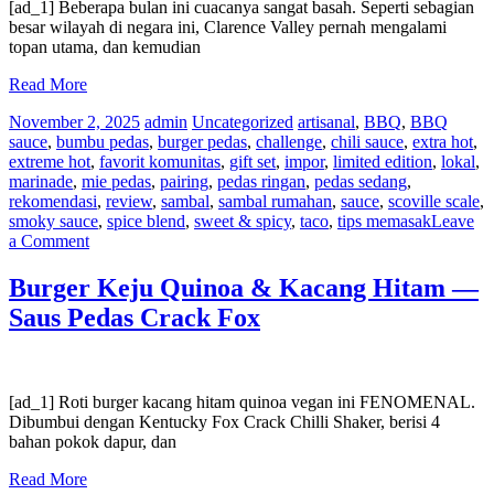
[ad_1] Beberapa bulan ini cuacanya sangat basah. Seperti sebagian
Pedas
besar wilayah di negara ini, Clarence Valley pernah mengalami
Crack
topan utama, dan kemudian
Fox
Read More
November 2, 2025
admin
Uncategorized
artisanal
,
BBQ
,
BBQ
sauce
,
bumbu pedas
,
burger pedas
,
challenge
,
chili sauce
,
extra hot
,
extreme hot
,
favorit komunitas
,
gift set
,
impor
,
limited edition
,
lokal
,
marinade
,
mie pedas
,
pairing
,
pedas ringan
,
pedas sedang
,
rekomendasi
,
review
,
sambal
,
sambal rumahan
,
sauce
,
scoville scale
,
smoky sauce
,
spice blend
,
sweet & spicy
,
taco
,
tips memasak
Leave
on
a Comment
cerita
hujan
Burger Keju Quinoa & Kacang Hitam —
–
Saus Pedas Crack Fox
Saus
Pedas
Crack
Fox
[ad_1] Roti burger kacang hitam quinoa vegan ini FENOMENAL.
Dibumbui dengan Kentucky Fox Crack Chilli Shaker, berisi 4
bahan pokok dapur, dan
Read More