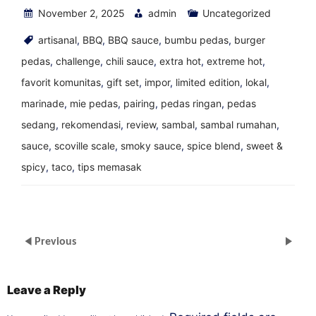
November 2, 2025
admin
Uncategorized
artisanal
,
BBQ
,
BBQ sauce
,
bumbu pedas
,
burger
pedas
,
challenge
,
chili sauce
,
extra hot
,
extreme hot
,
favorit komunitas
,
gift set
,
impor
,
limited edition
,
lokal
,
marinade
,
mie pedas
,
pairing
,
pedas ringan
,
pedas
sedang
,
rekomendasi
,
review
,
sambal
,
sambal rumahan
,
sauce
,
scoville scale
,
smoky sauce
,
spice blend
,
sweet &
spicy
,
taco
,
tips memasak
Previous
Leave a Reply