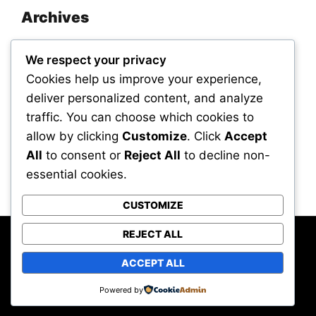
Archives
November 2025
We respect your privacy
September 2025
Cookies help us improve your experience,
deliver personalized content, and analyze
traffic. You can choose which cookies to
Categories
allow by clicking
Customize
. Click
Accept
All
to consent or
Reject All
to decline non-
Uncategorized
essential cookies.
CUSTOMIZE
REJECT ALL
Powered by WordPress
All rights reserved © Hot Sauces Unlimited –
ACCEPT ALL
Jelajahi Dunia Rasa Pedas
Hot Press Theme by
HoThemes
Powered by