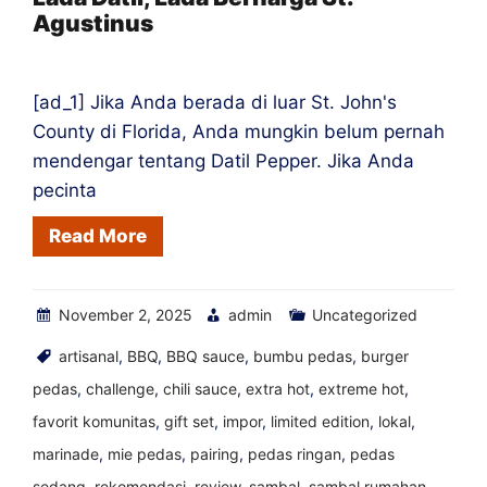
Agustinus
ke
Toko
[ad_1] Jika Anda berada di luar St. John's
County di Florida, Anda mungkin belum pernah
mendengar tentang Datil Pepper. Jika Anda
pecinta
Read More
November 2, 2025
admin
Uncategorized
artisanal
,
BBQ
,
BBQ sauce
,
bumbu pedas
,
burger
pedas
,
challenge
,
chili sauce
,
extra hot
,
extreme hot
,
favorit komunitas
,
gift set
,
impor
,
limited edition
,
lokal
,
marinade
,
mie pedas
,
pairing
,
pedas ringan
,
pedas
sedang
,
rekomendasi
,
review
,
sambal
,
sambal rumahan
,