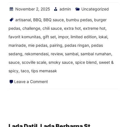
November 2, 2025
admin
Uncategorized
artisanal
,
BBQ
,
BBQ sauce
,
bumbu pedas
,
burger
pedas
,
challenge
,
chili sauce
,
extra hot
,
extreme hot
,
favorit komunitas
,
gift set
,
impor
,
limited edition
,
lokal
,
marinade
,
mie pedas
,
pairing
,
pedas ringan
,
pedas
sedang
,
rekomendasi
,
review
,
sambal
,
sambal rumahan
,
sauce
,
scoville scale
,
smoky sauce
,
spice blend
,
sweet &
spicy
,
taco
,
tips memasak
on
Leave a Comment
Perjalanan
Memasukkan
Saus
Pedas
Saya
Lada Datil, Lada Berharga St.