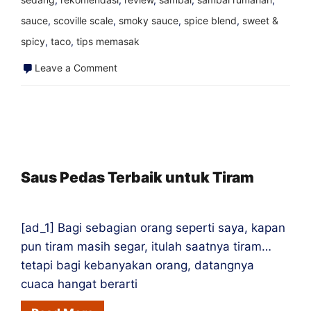
sauce
,
scoville scale
,
smoky sauce
,
spice blend
,
sweet &
spicy
,
taco
,
tips memasak
on
Leave a Comment
Lada
Datil,
Lada
Berharga
St.
Saus Pedas Terbaik untuk Tiram
Agustinus
[ad_1] Bagi sebagian orang seperti saya, kapan
pun tiram masih segar, itulah saatnya tiram…
tetapi bagi kebanyakan orang, datangnya
cuaca hangat berarti