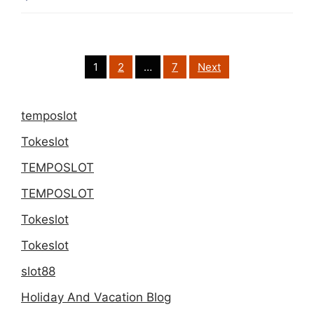
Kalender
Festival
Saus
Posts
1
2
…
7
Next
pagination
Pedas
dan
temposlot
Cabai
Tokeslot
Dunia
TEMPOSLOT
TEMPOSLOT
Tokeslot
Tokeslot
slot88
Holiday And Vacation Blog