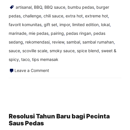
artisanal
,
BBQ
,
BBQ sauce
,
bumbu pedas
,
burger
pedas
,
challenge
,
chili sauce
,
extra hot
,
extreme hot
,
favorit komunitas
,
gift set
,
impor
,
limited edition
,
lokal
,
marinade
,
mie pedas
,
pairing
,
pedas ringan
,
pedas
sedang
,
rekomendasi
,
review
,
sambal
,
sambal rumahan
,
sauce
,
scoville scale
,
smoky sauce
,
spice blend
,
sweet &
spicy
,
taco
,
tips memasak
on
Leave a Comment
Berbagai
Jenis
Orang
Saus
Pedas
Resolusi Tahun Baru bagi Pecinta
Saus Pedas
di