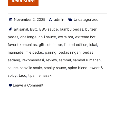
Read More
November 2, 2025
admin
Uncategorized
artisanal
,
BBQ
,
BBQ sauce
,
bumbu pedas
,
burger
pedas
,
challenge
,
chili sauce
,
extra hot
,
extreme hot
,
favorit komunitas
,
gift set
,
impor
,
limited edition
,
lokal
,
marinade
,
mie pedas
,
pairing
,
pedas ringan
,
pedas
sedang
,
rekomendasi
,
review
,
sambal
,
sambal rumahan
,
sauce
,
scoville scale
,
smoky sauce
,
spice blend
,
sweet &
spicy
,
taco
,
tips memasak
on
Leave a Comment
Saus
Pedas
Terbaik