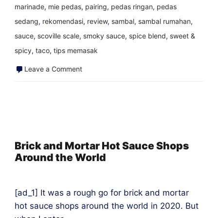
marinade
,
mie pedas
,
pairing
,
pedas ringan
,
pedas
sedang
,
rekomendasi
,
review
,
sambal
,
sambal rumahan
,
sauce
,
scoville scale
,
smoky sauce
,
spice blend
,
sweet &
spicy
,
taco
,
tips memasak
on
Leave a Comment
Kombinasi
Saus
Pedas
dan
Makanan
Brick and Mortar Hot Sauce Shops
Around the World
Terbaik
[ad_1] It was a rough go for brick and mortar
hot sauce shops around the world in 2020. But