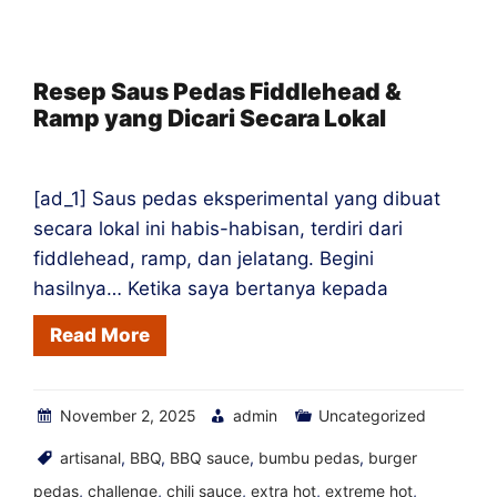
Mortar
Hot
Sauce
Resep Saus Pedas Fiddlehead &
Ramp yang Dicari Secara Lokal
Shops
Around
the
[ad_1] Saus pedas eksperimental yang dibuat
World
secara lokal ini habis-habisan, terdiri dari
fiddlehead, ramp, dan jelatang. Begini
hasilnya… Ketika saya bertanya kepada
Read More
November 2, 2025
admin
Uncategorized
artisanal
,
BBQ
,
BBQ sauce
,
bumbu pedas
,
burger
pedas
,
challenge
,
chili sauce
,
extra hot
,
extreme hot
,