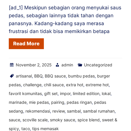
[ad_1] Meskipun sebagian orang menyukai saus
pedas, sebagian lainnya tidak tahan dengan
panasnya. Kadang-kadang saya merasa
frustrasi dan tidak bisa memikirkan betapa
Read More
November 2, 2025
admin
Uncategorized
artisanal
,
BBQ
,
BBQ sauce
,
bumbu pedas
,
burger
pedas
,
challenge
,
chili sauce
,
extra hot
,
extreme hot
,
favorit komunitas
,
gift set
,
impor
,
limited edition
,
lokal
,
marinade
,
mie pedas
,
pairing
,
pedas ringan
,
pedas
sedang
,
rekomendasi
,
review
,
sambal
,
sambal rumahan
,
sauce
,
scoville scale
,
smoky sauce
,
spice blend
,
sweet &
spicy
,
taco
,
tips memasak