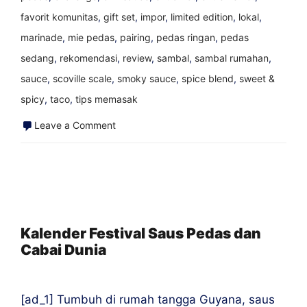
favorit komunitas
,
gift set
,
impor
,
limited edition
,
lokal
,
marinade
,
mie pedas
,
pairing
,
pedas ringan
,
pedas
sedang
,
rekomendasi
,
review
,
sambal
,
sambal rumahan
,
sauce
,
scoville scale
,
smoky sauce
,
spice blend
,
sweet &
spicy
,
taco
,
tips memasak
on
Leave a Comment
Resep
Saus
Pedas
Fiddlehead
&
Kalender Festival Saus Pedas dan
Cabai Dunia
Ramp
yang
Dicari
[ad_1] Tumbuh di rumah tangga Guyana, saus