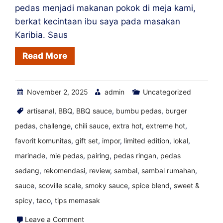
Secara
pedas menjadi makanan pokok di meja kami,
Lokal
berkat kecintaan ibu saya pada masakan
Karibia. Saus
Read More
November 2, 2025
admin
Uncategorized
artisanal
,
BBQ
,
BBQ sauce
,
bumbu pedas
,
burger
pedas
,
challenge
,
chili sauce
,
extra hot
,
extreme hot
,
favorit komunitas
,
gift set
,
impor
,
limited edition
,
lokal
,
marinade
,
mie pedas
,
pairing
,
pedas ringan
,
pedas
sedang
,
rekomendasi
,
review
,
sambal
,
sambal rumahan
,
sauce
,
scoville scale
,
smoky sauce
,
spice blend
,
sweet &
spicy
,
taco
,
tips memasak
on
Leave a Comment