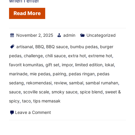
when I enter
Read More
November 2, 2025
admin
Uncategorized
artisanal
,
BBQ
,
BBQ sauce
,
bumbu pedas
,
burger
pedas
,
challenge
,
chili sauce
,
extra hot
,
extreme hot
,
favorit komunitas
,
gift set
,
impor
,
limited edition
,
lokal
,
marinade
,
mie pedas
,
pairing
,
pedas ringan
,
pedas
sedang
,
rekomendasi
,
review
,
sambal
,
sambal rumahan
,
sauce
,
scoville scale
,
smoky sauce
,
spice blend
,
sweet &
spicy
,
taco
,
tips memasak
on
Leave a Comment
Brick
and