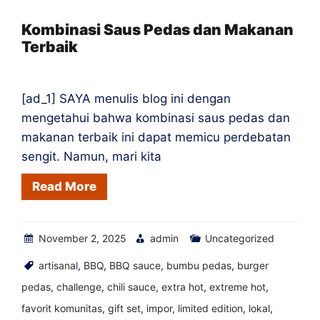
untuk
Tiram
Kombinasi Saus Pedas dan Makanan
Terbaik
[ad_1] SAYA menulis blog ini dengan
mengetahui bahwa kombinasi saus pedas dan
makanan terbaik ini dapat memicu perdebatan
sengit. Namun, mari kita
Read More
November 2, 2025
admin
Uncategorized
artisanal
,
BBQ
,
BBQ sauce
,
bumbu pedas
,
burger
pedas
,
challenge
,
chili sauce
,
extra hot
,
extreme hot
,
favorit komunitas
,
gift set
,
impor
,
limited edition
,
lokal
,