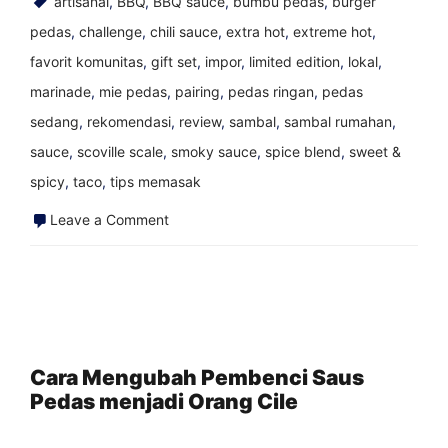
artisanal
,
BBQ
,
BBQ sauce
,
bumbu pedas
,
burger
pedas
,
challenge
,
chili sauce
,
extra hot
,
extreme hot
,
favorit komunitas
,
gift set
,
impor
,
limited edition
,
lokal
,
marinade
,
mie pedas
,
pairing
,
pedas ringan
,
pedas
sedang
,
rekomendasi
,
review
,
sambal
,
sambal rumahan
,
sauce
,
scoville scale
,
smoky sauce
,
spice blend
,
sweet &
spicy
,
taco
,
tips memasak
on
Leave a Comment
Resolusi
Tahun
Baru
bagi
Pecinta
Cara Mengubah Pembenci Saus
Pedas menjadi Orang Cile
Saus
Pedas