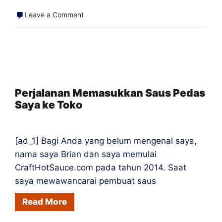
on
Leave a Comment
Cara
Mengubah
Pembenci
Saus
Pedas
Perjalanan Memasukkan Saus Pedas
Saya ke Toko
menjadi
Orang
Cile
[ad_1] Bagi Anda yang belum mengenal saya,
nama saya Brian dan saya memulai
CraftHotSauce.com pada tahun 2014. Saat
saya mewawancarai pembuat saus
Read More