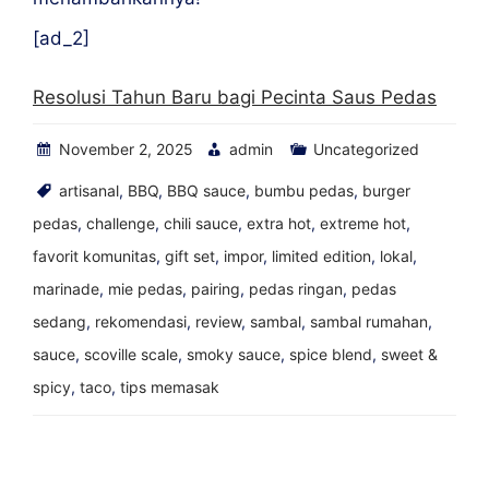
[ad_2]
Resolusi Tahun Baru bagi Pecinta Saus Pedas
November 2, 2025
admin
Uncategorized
artisanal
,
BBQ
,
BBQ sauce
,
bumbu pedas
,
burger
pedas
,
challenge
,
chili sauce
,
extra hot
,
extreme hot
,
favorit komunitas
,
gift set
,
impor
,
limited edition
,
lokal
,
marinade
,
mie pedas
,
pairing
,
pedas ringan
,
pedas
sedang
,
rekomendasi
,
review
,
sambal
,
sambal rumahan
,
sauce
,
scoville scale
,
smoky sauce
,
spice blend
,
sweet &
spicy
,
taco
,
tips memasak