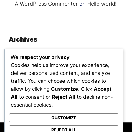
A WordPress Commenter
on
Hello world!
Archives
November 2025
We respect your privacy
September 2025
Cookies help us improve your experience,
deliver personalized content, and analyze
traffic. You can choose which cookies to
Categories
allow by clicking
Customize
. Click
Accept
All
to consent or
Reject All
to decline non-
Uncategorized
essential cookies.
CUSTOMIZE
REJECT ALL
Powered by WordPress