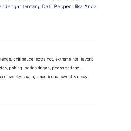
ndengar tentang Datil Pepper. Jika Anda
llenge
,
chili sauce
,
extra hot
,
extreme hot
,
favorit
edas
,
pairing
,
pedas ringan
,
pedas sedang
,
cale
,
smoky sauce
,
spice blend
,
sweet & spicy
,