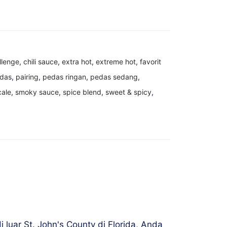
llenge
,
chili sauce
,
extra hot
,
extreme hot
,
favorit
edas
,
pairing
,
pedas ringan
,
pedas sedang
,
cale
,
smoky sauce
,
spice blend
,
sweet & spicy
,
 luar St. John's County di Florida, Anda