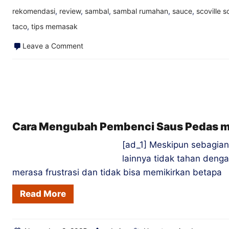
rekomendasi
,
review
,
sambal
,
sambal rumahan
,
sauce
,
scoville s
taco
,
tips memasak
on
Leave a Comment
Resolusi
Tahun
Baru
bagi
Pecinta
Cara Mengubah Pembenci Saus Pedas me
Saus
[ad_1] Meskipun sebagia
Pedas
lainnya tidak tahan den
merasa frustrasi dan tidak bisa memikirkan betapa
Read More