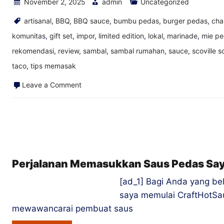
November 2, 2025
admin
Uncategorized
artisanal
,
BBQ
,
BBQ sauce
,
bumbu pedas
,
burger pedas
,
cha
komunitas
,
gift set
,
impor
,
limited edition
,
lokal
,
marinade
,
mie p
rekomendasi
,
review
,
sambal
,
sambal rumahan
,
sauce
,
scoville s
taco
,
tips memasak
on
Leave a Comment
Cara
Mengubah
Pembenci
Saus
Pedas
Perjalanan Memasukkan Saus Pedas Say
menjadi
[ad_1] Bagi Anda yang b
Orang
saya memulai CraftHotSa
Cile
mewawancarai pembuat saus