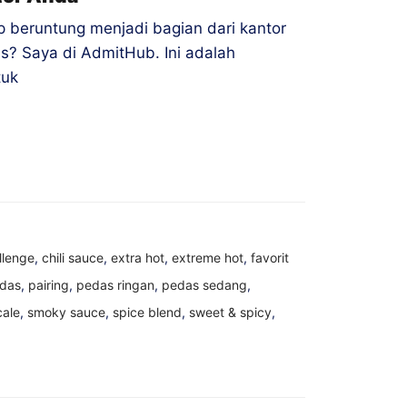
 beruntung menjadi bagian dari kantor
? Saya di AdmitHub. Ini adalah
tuk
llenge
,
chili sauce
,
extra hot
,
extreme hot
,
favorit
edas
,
pairing
,
pedas ringan
,
pedas sedang
,
cale
,
smoky sauce
,
spice blend
,
sweet & spicy
,