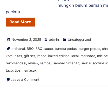
Toko
mungkin belum pernah me
pecinta
Read More
November 2, 2025
admin
Uncategorized
artisanal
,
BBQ
,
BBQ sauce
,
bumbu pedas
,
burger pedas
,
cha
komunitas
,
gift set
,
impor
,
limited edition
,
lokal
,
marinade
,
mie p
rekomendasi
,
review
,
sambal
,
sambal rumahan
,
sauce
,
scoville s
taco
,
tips memasak
on
Leave a Comment
Lada
Datil,
Lada