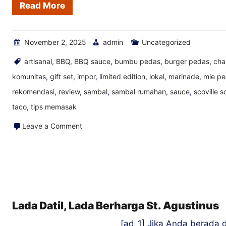
Read More
November 2, 2025
admin
Uncategorized
artisanal
,
BBQ
,
BBQ sauce
,
bumbu pedas
,
burger pedas
,
cha
komunitas
,
gift set
,
impor
,
limited edition
,
lokal
,
marinade
,
mie p
rekomendasi
,
review
,
sambal
,
sambal rumahan
,
sauce
,
scoville s
taco
,
tips memasak
on
Leave a Comment
Perjalanan
Memasukkan
Saus
Pedas
Saya
Lada Datil, Lada Berharga St. Agustinus
ke
[ad_1] Jika Anda berada di