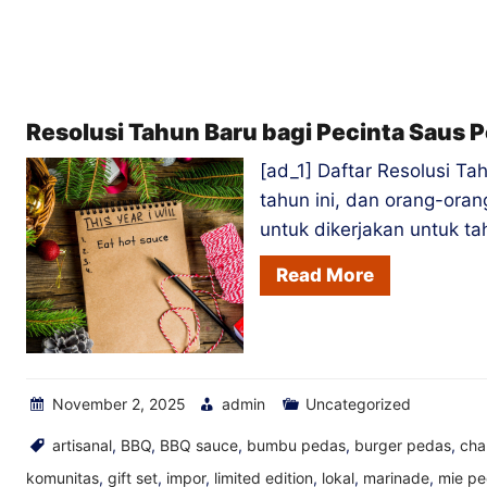
Jenis
Orang
Saus
Pedas
Resolusi Tahun Baru bagi Pecinta Saus 
di
[ad_1] Daftar Resolusi 
Kantor
tahun ini, dan orang-or
Anda
untuk dikerjakan untuk t
Read More
November 2, 2025
admin
Uncategorized
artisanal
,
BBQ
,
BBQ sauce
,
bumbu pedas
,
burger pedas
,
cha
komunitas
,
gift set
,
impor
,
limited edition
,
lokal
,
marinade
,
mie p