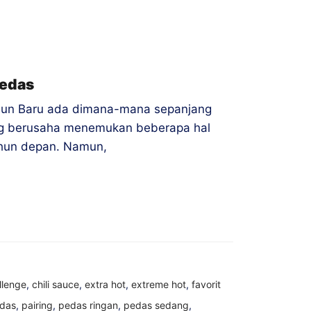
Pedas
Tahun Baru ada dimana-mana sepanjang
ang berusaha menemukan beberapa hal
ahun depan. Namun,
llenge
,
chili sauce
,
extra hot
,
extreme hot
,
favorit
edas
,
pairing
,
pedas ringan
,
pedas sedang
,