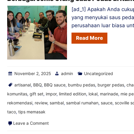
[ad_1] Apakah Anda cukup
yang menyukai saus pedas
perusahaan luar biasa un
Read More
November 2, 2025
admin
Uncategorized
artisanal
,
BBQ
,
BBQ sauce
,
bumbu pedas
,
burger pedas
,
cha
komunitas
,
gift set
,
impor
,
limited edition
,
lokal
,
marinade
,
mie p
rekomendasi
,
review
,
sambal
,
sambal rumahan
,
sauce
,
scoville s
taco
,
tips memasak
on
Leave a Comment
Berbagai