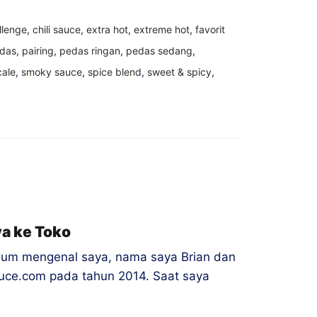
llenge
,
chili sauce
,
extra hot
,
extreme hot
,
favorit
edas
,
pairing
,
pedas ringan
,
pedas sedang
,
cale
,
smoky sauce
,
spice blend
,
sweet & spicy
,
a ke Toko
elum mengenal saya, nama saya Brian dan
uce.com pada tahun 2014. Saat saya