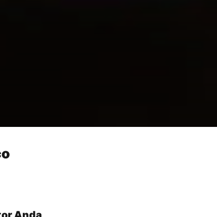
co
tor Anda