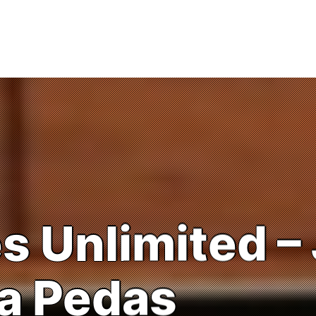
 Unlimited – 
a Pedas