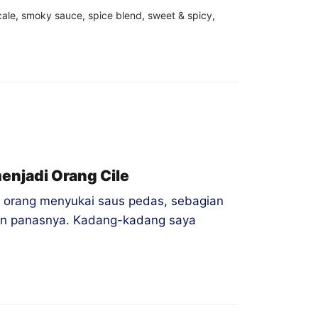
cale
,
smoky sauce
,
spice blend
,
sweet & spicy
,
njadi Orang Cile
n orang menyukai saus pedas, sebagian
gan panasnya. Kadang-kadang saya