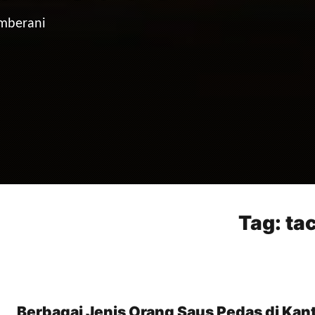
emberani
Tag:
ta
Berbagai Jenis Orang Saus Pedas di Kan