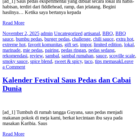
the
[ad_1] Saus pedas eksperimental yang dibuat secara lokal ini habis-
World
habisan, terdiri dari fiddlehead, ramp, dan jelatang. Begini
hasilnya… Ketika saya bertanya kepada
Read More
November 2, 2025
admin
Uncategorized
artisanal
,
BBQ
,
BBQ
sauce
,
bumbu pedas
,
burger pedas
,
challenge
,
chili sauce
,
extra hot
,
extreme hot
,
favorit komunitas
,
gift set
,
impor
,
limited edition
,
lokal
,
marinade
,
mie pedas
,
pairing
,
pedas ringan
,
pedas sedang
,
rekomendasi
,
review
,
sambal
,
sambal rumahan
,
sauce
,
scoville scale
,
smoky sauce
,
spice blend
,
sweet & spicy
,
taco
,
tips memasak
Leave
on
a Comment
Resep
Saus
Kalender Festival Saus Pedas dan Cabai
Pedas
Dunia
Fiddlehead
&
Ramp
yang
Dicari
[ad_1] Tumbuh di rumah tangga Guyana, saus pedas menjadi
Secara
makanan pokok di meja kami, berkat kecintaan ibu saya pada
Lokal
masakan Karibia. Saus
Read More