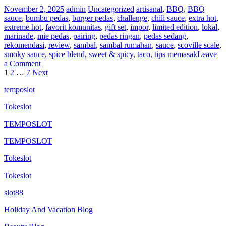
November 2, 2025
admin
Uncategorized
artisanal
,
BBQ
,
BBQ
sauce
,
bumbu pedas
,
burger pedas
,
challenge
,
chili sauce
,
extra hot
,
extreme hot
,
favorit komunitas
,
gift set
,
impor
,
limited edition
,
lokal
,
marinade
,
mie pedas
,
pairing
,
pedas ringan
,
pedas sedang
,
rekomendasi
,
review
,
sambal
,
sambal rumahan
,
sauce
,
scoville scale
,
smoky sauce
,
spice blend
,
sweet & spicy
,
taco
,
tips memasak
Leave
on
a Comment
Posts
Kalender
1
2
…
7
Next
Festival
pagination
temposlot
Saus
Pedas
Tokeslot
dan
Cabai
TEMPOSLOT
Dunia
TEMPOSLOT
Tokeslot
Tokeslot
slot88
Holiday And Vacation Blog