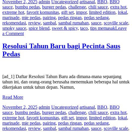
November 2, 2025
admin
Uncategorized
artisanal
,
BBQ
,
BBQ
sauce
,
bumbu pedas
,
burger pedas
,
challenge
,
chili sauce
,
extra hot
,
extreme hot
,
favorit komunitas
,
gift set
,
impor
,
limited edition
,
lokal
,
marinade
,
mie pedas
,
pairing
,
pedas ringan
,
pedas sedang
,
rekomendasi
,
review
,
sambal
,
sambal rumahan
,
sauce
,
scoville scale
,
smoky sauce
,
spice blend
,
sweet & spicy
,
taco
,
tips memasak
Leave
on
a Comment
Berbagai
Jenis
Resolusi Tahun Baru bagi Pecinta Saus
Orang
Pedas
Saus
Pedas
di
Kantor
Anda
[ad_1] Daftar Resolusi Tahun Baru ada dimana-mana sepanjang
tahun ini, dan orang-orang berusaha menemukan beberapa hal untuk
dikerjakan untuk tahun depan. Namun,
Read More
November 2, 2025
admin
Uncategorized
artisanal
,
BBQ
,
BBQ
sauce
,
bumbu pedas
,
burger pedas
,
challenge
,
chili sauce
,
extra hot
,
extreme hot
,
favorit komunitas
,
gift set
,
impor
,
limited edition
,
lokal
,
marinade
,
mie pedas
,
pairing
,
pedas ringan
,
pedas sedang
,
rekomendasi
,
review
,
sambal
,
sambal rumahan
,
sauce
,
scoville scale
,