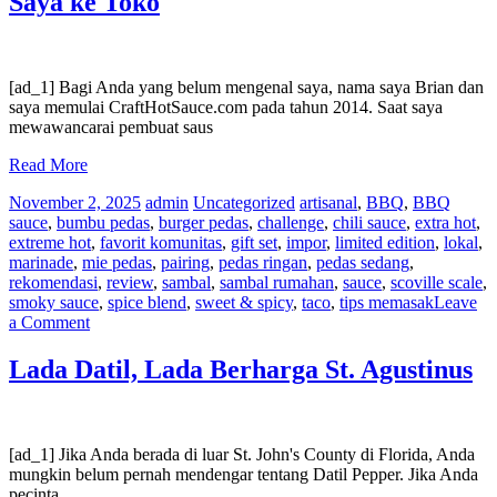
Saya ke Toko
Saus
Pedas
menjadi
Orang
Cile
[ad_1] Bagi Anda yang belum mengenal saya, nama saya Brian dan
saya memulai CraftHotSauce.com pada tahun 2014. Saat saya
mewawancarai pembuat saus
Read More
November 2, 2025
admin
Uncategorized
artisanal
,
BBQ
,
BBQ
sauce
,
bumbu pedas
,
burger pedas
,
challenge
,
chili sauce
,
extra hot
,
extreme hot
,
favorit komunitas
,
gift set
,
impor
,
limited edition
,
lokal
,
marinade
,
mie pedas
,
pairing
,
pedas ringan
,
pedas sedang
,
rekomendasi
,
review
,
sambal
,
sambal rumahan
,
sauce
,
scoville scale
,
smoky sauce
,
spice blend
,
sweet & spicy
,
taco
,
tips memasak
Leave
on
a Comment
Perjalanan
Memasukkan
Lada Datil, Lada Berharga St. Agustinus
Saus
Pedas
Saya
ke
[ad_1] Jika Anda berada di luar St. John's County di Florida, Anda
Toko
mungkin belum pernah mendengar tentang Datil Pepper. Jika Anda
pecinta