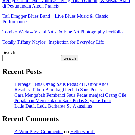
Refuge Courchevel Vanoise – Penginapan Gunung & Wisata Alam
di Pegunungan Alpen Prancis
Tail Dragger Blues Band – Live Blues Music & Classic
Performances
Tomiko Wada – Visual Artist & Fine Art Photography Portfolio
Totally Tiffany Naylor | Inspiration for Everyday Life
Search
Search
Recent Posts
Berbagai Jenis Orang Saus Pedas di Kantor Anda
Resolusi Tahun Baru bagi Pecinta Saus Pedas
Cara Mengubah Pembenci Saus Pedas menjadi Orang Cile
Perjalanan Memasukkan Saus Pedas Saya ke Toko
Lada Datil, Lada Berharga St. Agustinus
Recent Comments
A WordPress Commenter
on
Hello world!