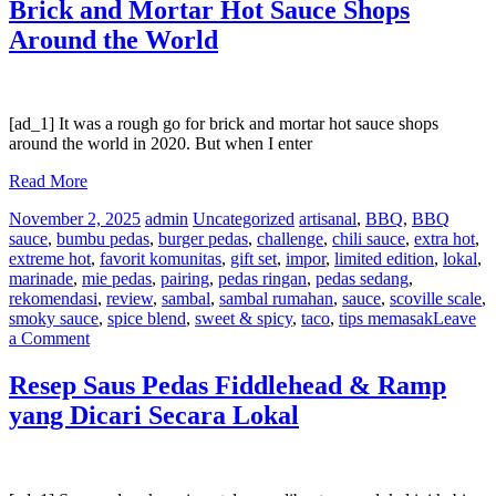
Saus
Brick and Mortar Hot Sauce Shops
Pedas
Around the World
dan
Makanan
Terbaik
[ad_1] It was a rough go for brick and mortar hot sauce shops
around the world in 2020. But when I enter
Read More
November 2, 2025
admin
Uncategorized
artisanal
,
BBQ
,
BBQ
sauce
,
bumbu pedas
,
burger pedas
,
challenge
,
chili sauce
,
extra hot
,
extreme hot
,
favorit komunitas
,
gift set
,
impor
,
limited edition
,
lokal
,
marinade
,
mie pedas
,
pairing
,
pedas ringan
,
pedas sedang
,
rekomendasi
,
review
,
sambal
,
sambal rumahan
,
sauce
,
scoville scale
,
smoky sauce
,
spice blend
,
sweet & spicy
,
taco
,
tips memasak
Leave
on
a Comment
Brick
and
Resep Saus Pedas Fiddlehead & Ramp
Mortar
yang Dicari Secara Lokal
Hot
Sauce
Shops
Around