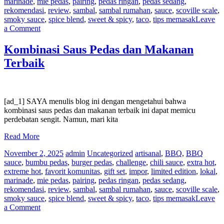
marinade
,
mie pedas
,
pairing
,
pedas ringan
,
pedas sedang
,
rekomendasi
,
review
,
sambal
,
sambal rumahan
,
sauce
,
scoville scale
,
smoky sauce
,
spice blend
,
sweet & spicy
,
taco
,
tips memasak
Leave
on
a Comment
Saus
Pedas
Kombinasi Saus Pedas dan Makanan
Terbaik
Terbaik
untuk
Tiram
[ad_1] SAYA menulis blog ini dengan mengetahui bahwa
kombinasi saus pedas dan makanan terbaik ini dapat memicu
perdebatan sengit. Namun, mari kita
Read More
November 2, 2025
admin
Uncategorized
artisanal
,
BBQ
,
BBQ
sauce
,
bumbu pedas
,
burger pedas
,
challenge
,
chili sauce
,
extra hot
,
extreme hot
,
favorit komunitas
,
gift set
,
impor
,
limited edition
,
lokal
,
marinade
,
mie pedas
,
pairing
,
pedas ringan
,
pedas sedang
,
rekomendasi
,
review
,
sambal
,
sambal rumahan
,
sauce
,
scoville scale
,
smoky sauce
,
spice blend
,
sweet & spicy
,
taco
,
tips memasak
Leave
on
a Comment
Kombinasi