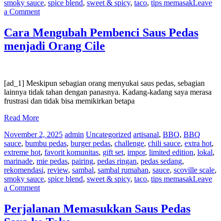
smoky sauce
,
spice blend
,
sweet & spicy
,
taco
,
tips memasak
Leave
on
a Comment
Resolusi
Tahun
Cara Mengubah Pembenci Saus Pedas
Baru
menjadi Orang Cile
bagi
Pecinta
Saus
Pedas
[ad_1] Meskipun sebagian orang menyukai saus pedas, sebagian
lainnya tidak tahan dengan panasnya. Kadang-kadang saya merasa
frustrasi dan tidak bisa memikirkan betapa
Read More
November 2, 2025
admin
Uncategorized
artisanal
,
BBQ
,
BBQ
sauce
,
bumbu pedas
,
burger pedas
,
challenge
,
chili sauce
,
extra hot
,
extreme hot
,
favorit komunitas
,
gift set
,
impor
,
limited edition
,
lokal
,
marinade
,
mie pedas
,
pairing
,
pedas ringan
,
pedas sedang
,
rekomendasi
,
review
,
sambal
,
sambal rumahan
,
sauce
,
scoville scale
,
smoky sauce
,
spice blend
,
sweet & spicy
,
taco
,
tips memasak
Leave
on
a Comment
Cara
Mengubah
Perjalanan Memasukkan Saus Pedas
Pembenci