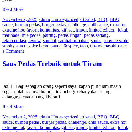
Read More
November 2, 2025
admin
Uncategorized
artisanal
,
BBQ
,
BBQ
sauce
,
bumbu pedas
,
burger pedas
,
challenge
,
chili sauce
,
extra hot
,
extreme hot
,
favorit komunitas
,
gift set
,
impor
,
limited edition
,
lokal
,
marinade
,
mie pedas
,
pairing
,
pedas ringan
,
pedas sedang
,
rekomendasi
,
review
,
sambal
,
sambal rumahan
,
sauce
,
scoville scale
,
smoky sauce
,
spice blend
,
sweet & spicy
,
taco
,
tips memasak
Leave
on
a Comment
Lada
Datil,
Saus Pedas Terbaik untuk Tiram
Lada
Berharga
St.
Agustinus
[ad_1] Bagi sebagian orang seperti saya, kapan pun tiram masih
segar, itulah saatnya tiram… tetapi bagi kebanyakan orang,
datangnya cuaca hangat berarti
Read More
November 2, 2025
admin
Uncategorized
artisanal
,
BBQ
,
BBQ
sauce
,
bumbu pedas
,
burger pedas
,
challenge
,
chili sauce
,
extra hot
,
extreme hot
,
favorit komunitas
,
gift set
,
impor
,
limited edition
,
lokal
,