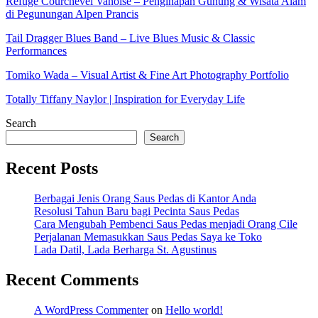
Refuge Courchevel Vanoise – Penginapan Gunung & Wisata Alam
di Pegunungan Alpen Prancis
Tail Dragger Blues Band – Live Blues Music & Classic
Performances
Tomiko Wada – Visual Artist & Fine Art Photography Portfolio
Totally Tiffany Naylor | Inspiration for Everyday Life
Search
Search
Recent Posts
Berbagai Jenis Orang Saus Pedas di Kantor Anda
Resolusi Tahun Baru bagi Pecinta Saus Pedas
Cara Mengubah Pembenci Saus Pedas menjadi Orang Cile
Perjalanan Memasukkan Saus Pedas Saya ke Toko
Lada Datil, Lada Berharga St. Agustinus
Recent Comments
A WordPress Commenter
on
Hello world!