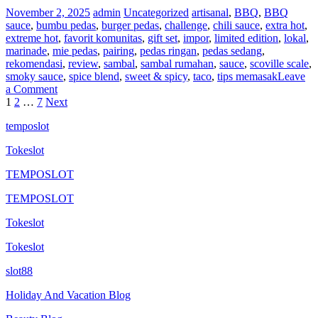
November 2, 2025
admin
Uncategorized
artisanal
,
BBQ
,
BBQ
sauce
,
bumbu pedas
,
burger pedas
,
challenge
,
chili sauce
,
extra hot
,
extreme hot
,
favorit komunitas
,
gift set
,
impor
,
limited edition
,
lokal
,
marinade
,
mie pedas
,
pairing
,
pedas ringan
,
pedas sedang
,
rekomendasi
,
review
,
sambal
,
sambal rumahan
,
sauce
,
scoville scale
,
smoky sauce
,
spice blend
,
sweet & spicy
,
taco
,
tips memasak
Leave
on
a Comment
Posts
Kalender
1
2
…
7
Next
Festival
pagination
temposlot
Saus
Pedas
Tokeslot
dan
Cabai
TEMPOSLOT
Dunia
TEMPOSLOT
Tokeslot
Tokeslot
slot88
Holiday And Vacation Blog