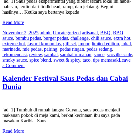
the
[ad_1] Saus pedas eksperimental yang dibuat secara lokal ini habis-
World
habisan, terdiri dari fiddlehead, ramp, dan jelatang. Begini
hasilnya… Ketika saya bertanya kepada
Read More
November 2, 2025
admin
Uncategorized
artisanal
,
BBQ
,
BBQ
sauce
,
bumbu pedas
,
burger pedas
,
challenge
,
chili sauce
,
extra hot
,
extreme hot
,
favorit komunitas
,
gift set
,
impor
,
limited edition
,
lokal
,
marinade
,
mie pedas
,
pairing
,
pedas ringan
,
pedas sedang
,
rekomendasi
,
review
,
sambal
,
sambal rumahan
,
sauce
,
scoville scale
,
smoky sauce
,
spice blend
,
sweet & spicy
,
taco
,
tips memasak
Leave
on
a Comment
Resep
Saus
Kalender Festival Saus Pedas dan Cabai
Pedas
Dunia
Fiddlehead
&
Ramp
yang
Dicari
[ad_1] Tumbuh di rumah tangga Guyana, saus pedas menjadi
Secara
makanan pokok di meja kami, berkat kecintaan ibu saya pada
Lokal
masakan Karibia. Saus
Read More