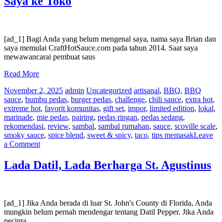
Saya ke Toko
Saus
Pedas
menjadi
Orang
Cile
[ad_1] Bagi Anda yang belum mengenal saya, nama saya Brian dan
saya memulai CraftHotSauce.com pada tahun 2014. Saat saya
mewawancarai pembuat saus
Read More
November 2, 2025
admin
Uncategorized
artisanal
,
BBQ
,
BBQ
sauce
,
bumbu pedas
,
burger pedas
,
challenge
,
chili sauce
,
extra hot
,
extreme hot
,
favorit komunitas
,
gift set
,
impor
,
limited edition
,
lokal
,
marinade
,
mie pedas
,
pairing
,
pedas ringan
,
pedas sedang
,
rekomendasi
,
review
,
sambal
,
sambal rumahan
,
sauce
,
scoville scale
,
smoky sauce
,
spice blend
,
sweet & spicy
,
taco
,
tips memasak
Leave
on
a Comment
Perjalanan
Memasukkan
Lada Datil, Lada Berharga St. Agustinus
Saus
Pedas
Saya
ke
[ad_1] Jika Anda berada di luar St. John's County di Florida, Anda
Toko
mungkin belum pernah mendengar tentang Datil Pepper. Jika Anda
pecinta