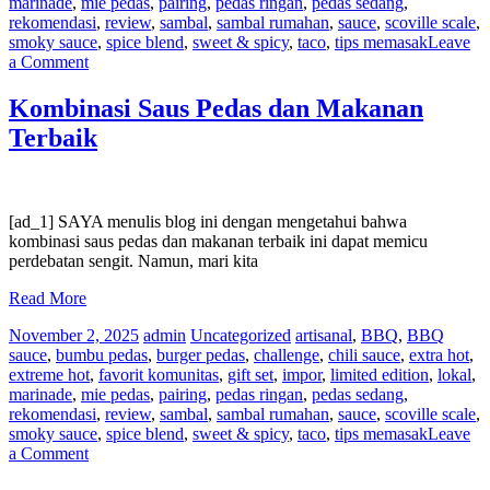
marinade
,
mie pedas
,
pairing
,
pedas ringan
,
pedas sedang
,
rekomendasi
,
review
,
sambal
,
sambal rumahan
,
sauce
,
scoville scale
,
smoky sauce
,
spice blend
,
sweet & spicy
,
taco
,
tips memasak
Leave
on
a Comment
Saus
Pedas
Kombinasi Saus Pedas dan Makanan
Terbaik
Terbaik
untuk
Tiram
[ad_1] SAYA menulis blog ini dengan mengetahui bahwa
kombinasi saus pedas dan makanan terbaik ini dapat memicu
perdebatan sengit. Namun, mari kita
Read More
November 2, 2025
admin
Uncategorized
artisanal
,
BBQ
,
BBQ
sauce
,
bumbu pedas
,
burger pedas
,
challenge
,
chili sauce
,
extra hot
,
extreme hot
,
favorit komunitas
,
gift set
,
impor
,
limited edition
,
lokal
,
marinade
,
mie pedas
,
pairing
,
pedas ringan
,
pedas sedang
,
rekomendasi
,
review
,
sambal
,
sambal rumahan
,
sauce
,
scoville scale
,
smoky sauce
,
spice blend
,
sweet & spicy
,
taco
,
tips memasak
Leave
on
a Comment
Kombinasi