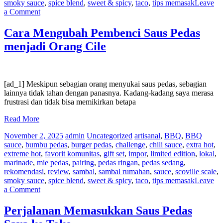
smoky sauce
,
spice blend
,
sweet & spicy
,
taco
,
tips memasak
Leave
on
a Comment
Resolusi
Tahun
Cara Mengubah Pembenci Saus Pedas
Baru
menjadi Orang Cile
bagi
Pecinta
Saus
Pedas
[ad_1] Meskipun sebagian orang menyukai saus pedas, sebagian
lainnya tidak tahan dengan panasnya. Kadang-kadang saya merasa
frustrasi dan tidak bisa memikirkan betapa
Read More
November 2, 2025
admin
Uncategorized
artisanal
,
BBQ
,
BBQ
sauce
,
bumbu pedas
,
burger pedas
,
challenge
,
chili sauce
,
extra hot
,
extreme hot
,
favorit komunitas
,
gift set
,
impor
,
limited edition
,
lokal
,
marinade
,
mie pedas
,
pairing
,
pedas ringan
,
pedas sedang
,
rekomendasi
,
review
,
sambal
,
sambal rumahan
,
sauce
,
scoville scale
,
smoky sauce
,
spice blend
,
sweet & spicy
,
taco
,
tips memasak
Leave
on
a Comment
Cara
Mengubah
Perjalanan Memasukkan Saus Pedas
Pembenci