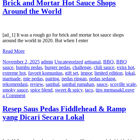
Saus
Brick and Mortar Hot Sauce Shops
Pedas
Around the World
dan
Makanan
Terbaik
[ad_1] It was a rough go for brick and mortar hot sauce shops
around the world in 2020. But when I enter
Read More
November 2, 2025
admin
Uncategorized
artisanal
,
BBQ
,
BBQ
sauce
,
bumbu pedas
,
burger pedas
,
challenge
,
chili sauce
,
extra hot
,
extreme hot
,
favorit komunitas
,
gift set
,
impor
,
limited edition
,
lokal
,
marinade
,
mie pedas
,
pairing
,
pedas ringan
,
pedas sedang
,
rekomendasi
,
review
,
sambal
,
sambal rumahan
,
sauce
,
scoville scale
,
smoky sauce
,
spice blend
,
sweet & spicy
,
taco
,
tips memasak
Leave
on
a Comment
Brick
and
Resep Saus Pedas Fiddlehead & Ramp
Mortar
yang Dicari Secara Lokal
Hot
Sauce
Shops
Around