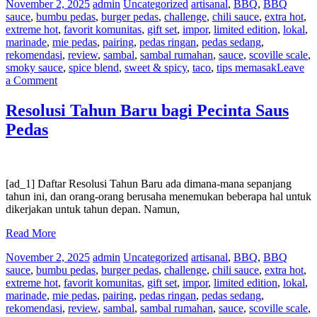
November 2, 2025
admin
Uncategorized
artisanal
,
BBQ
,
BBQ
sauce
,
bumbu pedas
,
burger pedas
,
challenge
,
chili sauce
,
extra hot
,
extreme hot
,
favorit komunitas
,
gift set
,
impor
,
limited edition
,
lokal
,
marinade
,
mie pedas
,
pairing
,
pedas ringan
,
pedas sedang
,
rekomendasi
,
review
,
sambal
,
sambal rumahan
,
sauce
,
scoville scale
,
smoky sauce
,
spice blend
,
sweet & spicy
,
taco
,
tips memasak
Leave
on
a Comment
Berbagai
Jenis
Resolusi Tahun Baru bagi Pecinta Saus
Orang
Pedas
Saus
Pedas
di
Kantor
Anda
[ad_1] Daftar Resolusi Tahun Baru ada dimana-mana sepanjang
tahun ini, dan orang-orang berusaha menemukan beberapa hal untuk
dikerjakan untuk tahun depan. Namun,
Read More
November 2, 2025
admin
Uncategorized
artisanal
,
BBQ
,
BBQ
sauce
,
bumbu pedas
,
burger pedas
,
challenge
,
chili sauce
,
extra hot
,
extreme hot
,
favorit komunitas
,
gift set
,
impor
,
limited edition
,
lokal
,
marinade
,
mie pedas
,
pairing
,
pedas ringan
,
pedas sedang
,
rekomendasi
,
review
,
sambal
,
sambal rumahan
,
sauce
,
scoville scale
,