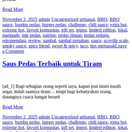
Read More
November 2, 2025
admin
Uncategorized
artisanal
,
BBQ
,
BBQ
sauce
,
bumbu pedas
,
burger pedas
,
challenge
,
chili sauce
,
extra hot
,
extreme hot
,
favorit komunitas
,
gift set
,
impor
,
limited edition
,
lokal
,
marinade
,
mie pedas
,
pairing
,
pedas ringan
,
pedas sedang
,
rekomendasi
,
review
,
sambal
,
sambal rumahan
,
sauce
,
scoville scale
,
smoky sauce
,
spice blend
,
sweet & spicy
,
taco
,
tips memasak
Leave
on
a Comment
Lada
Datil,
Saus Pedas Terbaik untuk Tiram
Lada
Berharga
St.
Agustinus
[ad_1] Bagi sebagian orang seperti saya, kapan pun tiram masih
segar, itulah saatnya tiram… tetapi bagi kebanyakan orang,
datangnya cuaca hangat berarti
Read More
November 2, 2025
admin
Uncategorized
artisanal
,
BBQ
,
BBQ
sauce
,
bumbu pedas
,
burger pedas
,
challenge
,
chili sauce
,
extra hot
,
extreme hot
,
favorit komunitas
,
gift set
,
impor
,
limited edition
,
lokal
,