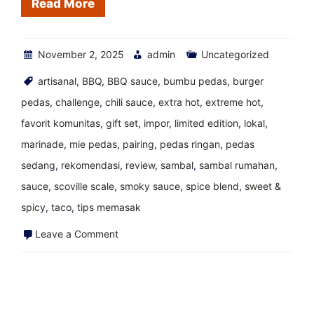
Read More
November 2, 2025
admin
Uncategorized
artisanal
,
BBQ
,
BBQ sauce
,
bumbu pedas
,
burger
pedas
,
challenge
,
chili sauce
,
extra hot
,
extreme hot
,
favorit komunitas
,
gift set
,
impor
,
limited edition
,
lokal
,
marinade
,
mie pedas
,
pairing
,
pedas ringan
,
pedas
sedang
,
rekomendasi
,
review
,
sambal
,
sambal rumahan
,
sauce
,
scoville scale
,
smoky sauce
,
spice blend
,
sweet &
spicy
,
taco
,
tips memasak
on
Leave a Comment
Resolusi
Tahun
Baru