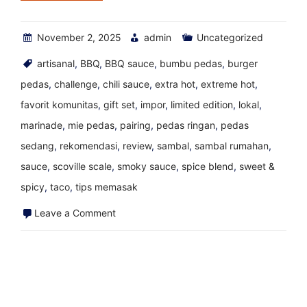
November 2, 2025
admin
Uncategorized
artisanal
,
BBQ
,
BBQ sauce
,
bumbu pedas
,
burger
pedas
,
challenge
,
chili sauce
,
extra hot
,
extreme hot
,
favorit komunitas
,
gift set
,
impor
,
limited edition
,
lokal
,
marinade
,
mie pedas
,
pairing
,
pedas ringan
,
pedas
sedang
,
rekomendasi
,
review
,
sambal
,
sambal rumahan
,
sauce
,
scoville scale
,
smoky sauce
,
spice blend
,
sweet &
spicy
,
taco
,
tips memasak
on
Leave a Comment
Cara
Mengubah
Pembenci
Saus