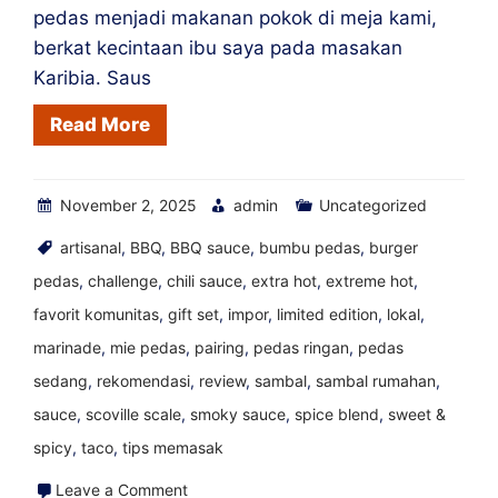
Secara
pedas menjadi makanan pokok di meja kami,
Lokal
berkat kecintaan ibu saya pada masakan
Karibia. Saus
Read More
November 2, 2025
admin
Uncategorized
artisanal
,
BBQ
,
BBQ sauce
,
bumbu pedas
,
burger
pedas
,
challenge
,
chili sauce
,
extra hot
,
extreme hot
,
favorit komunitas
,
gift set
,
impor
,
limited edition
,
lokal
,
marinade
,
mie pedas
,
pairing
,
pedas ringan
,
pedas
sedang
,
rekomendasi
,
review
,
sambal
,
sambal rumahan
,
sauce
,
scoville scale
,
smoky sauce
,
spice blend
,
sweet &
spicy
,
taco
,
tips memasak
on
Leave a Comment