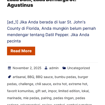
Agustinus
ke
Toko
[ad_1] Jika Anda berada di luar St. John's
County di Florida, Anda mungkin belum pernah
mendengar tentang Datil Pepper. Jika Anda
pecinta
Read More
November 2, 2025
admin
Uncategorized
artisanal
,
BBQ
,
BBQ sauce
,
bumbu pedas
,
burger
pedas
,
challenge
,
chili sauce
,
extra hot
,
extreme hot
,
favorit komunitas
,
gift set
,
impor
,
limited edition
,
lokal
,
marinade
,
mie pedas
,
pairing
,
pedas ringan
,
pedas
sedang
,
rekomendasi
,
review
,
sambal
,
sambal rumahan
,