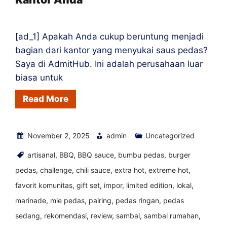
[ad_1] Apakah Anda cukup beruntung menjadi
bagian dari kantor yang menyukai saus pedas?
Saya di AdmitHub. Ini adalah perusahaan luar
biasa untuk
Read More
November 2, 2025
admin
Uncategorized
artisanal
,
BBQ
,
BBQ sauce
,
bumbu pedas
,
burger
pedas
,
challenge
,
chili sauce
,
extra hot
,
extreme hot
,
favorit komunitas
,
gift set
,
impor
,
limited edition
,
lokal
,
marinade
,
mie pedas
,
pairing
,
pedas ringan
,
pedas
sedang
,
rekomendasi
,
review
,
sambal
,
sambal rumahan
,