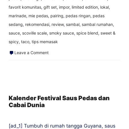
favorit komunitas
,
gift set
,
impor
,
limited edition
,
lokal
,
marinade
,
mie pedas
,
pairing
,
pedas ringan
,
pedas
sedang
,
rekomendasi
,
review
,
sambal
,
sambal rumahan
,
sauce
,
scoville scale
,
smoky sauce
,
spice blend
,
sweet &
spicy
,
taco
,
tips memasak
on
Leave a Comment
Resep
Saus
Pedas
Fiddlehead
&
Kalender Festival Saus Pedas dan
Cabai Dunia
Ramp
yang
Dicari
[ad_1] Tumbuh di rumah tangga Guyana, saus