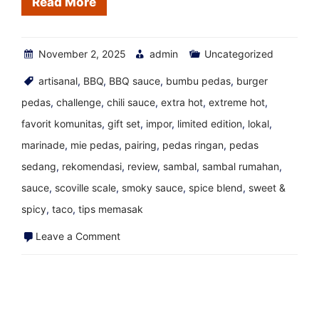
Read More
November 2, 2025
admin
Uncategorized
artisanal
,
BBQ
,
BBQ sauce
,
bumbu pedas
,
burger
pedas
,
challenge
,
chili sauce
,
extra hot
,
extreme hot
,
favorit komunitas
,
gift set
,
impor
,
limited edition
,
lokal
,
marinade
,
mie pedas
,
pairing
,
pedas ringan
,
pedas
sedang
,
rekomendasi
,
review
,
sambal
,
sambal rumahan
,
sauce
,
scoville scale
,
smoky sauce
,
spice blend
,
sweet &
spicy
,
taco
,
tips memasak
on
Leave a Comment
Saus
Pedas
Terbaik