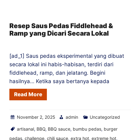
Mortar
Hot
Sauce
Resep Saus Pedas Fiddlehead &
Ramp yang Dicari Secara Lokal
Shops
Around
the
[ad_1] Saus pedas eksperimental yang dibuat
World
secara lokal ini habis-habisan, terdiri dari
fiddlehead, ramp, dan jelatang. Begini
hasilnya… Ketika saya bertanya kepada
Read More
November 2, 2025
admin
Uncategorized
artisanal
,
BBQ
,
BBQ sauce
,
bumbu pedas
,
burger
pedas
,
challenge
,
chili sauce
,
extra hot
,
extreme hot
,