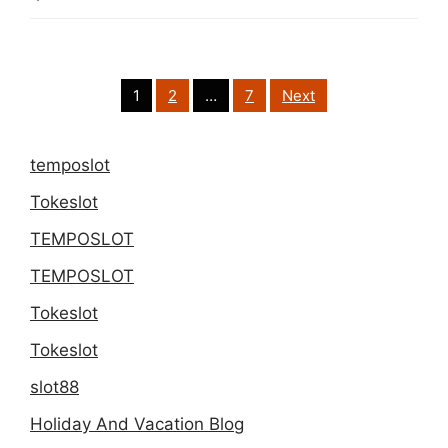
Kalender
Festival
Saus
Posts
1
2
…
7
Next
pagination
Pedas
dan
temposlot
Cabai
Tokeslot
Dunia
TEMPOSLOT
TEMPOSLOT
Tokeslot
Tokeslot
slot88
Holiday And Vacation Blog