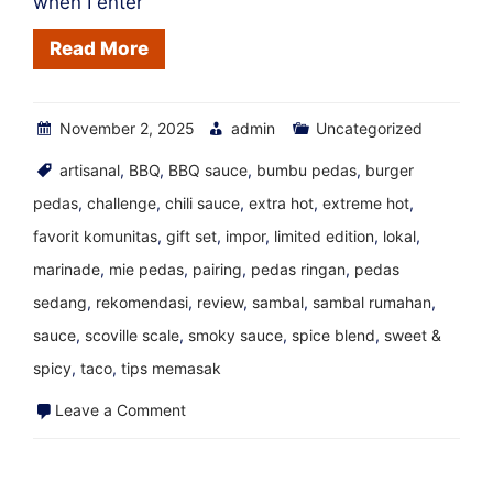
when I enter
Read More
November 2, 2025
admin
Uncategorized
artisanal
,
BBQ
,
BBQ sauce
,
bumbu pedas
,
burger
pedas
,
challenge
,
chili sauce
,
extra hot
,
extreme hot
,
favorit komunitas
,
gift set
,
impor
,
limited edition
,
lokal
,
marinade
,
mie pedas
,
pairing
,
pedas ringan
,
pedas
sedang
,
rekomendasi
,
review
,
sambal
,
sambal rumahan
,
sauce
,
scoville scale
,
smoky sauce
,
spice blend
,
sweet &
spicy
,
taco
,
tips memasak
on
Leave a Comment
Brick
and