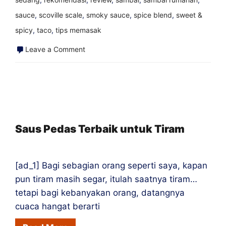
sauce
,
scoville scale
,
smoky sauce
,
spice blend
,
sweet &
spicy
,
taco
,
tips memasak
on
Leave a Comment
Lada
Datil,
Lada
Berharga
St.
Saus Pedas Terbaik untuk Tiram
Agustinus
[ad_1] Bagi sebagian orang seperti saya, kapan
pun tiram masih segar, itulah saatnya tiram…
tetapi bagi kebanyakan orang, datangnya
cuaca hangat berarti