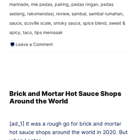
marinade
,
mie pedas
,
pairing
,
pedas ringan
,
pedas
sedang
,
rekomendasi
,
review
,
sambal
,
sambal rumahan
,
sauce
,
scoville scale
,
smoky sauce
,
spice blend
,
sweet &
spicy
,
taco
,
tips memasak
on
Leave a Comment
Kombinasi
Saus
Pedas
dan
Makanan
Brick and Mortar Hot Sauce Shops
Around the World
Terbaik
[ad_1] It was a rough go for brick and mortar
hot sauce shops around the world in 2020. But