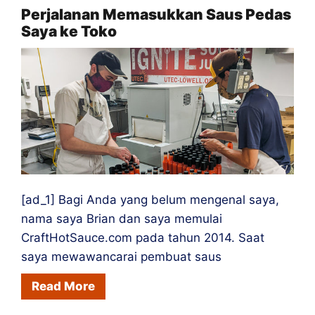
Pedas
Perjalanan Memasukkan Saus Pedas
Saya ke Toko
menjadi
Orang
Cile
[ad_1] Bagi Anda yang belum mengenal saya,
nama saya Brian dan saya memulai
CraftHotSauce.com pada tahun 2014. Saat
saya mewawancarai pembuat saus
Read More