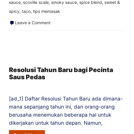
sauce
,
scoville scale
,
smoky sauce
,
spice blend
,
sweet &
spicy
,
taco
,
tips memasak
on
Leave a Comment
Berbagai
Jenis
Orang
Saus
Pedas
Resolusi Tahun Baru bagi Pecinta
Saus Pedas
di
Kantor
Anda
[ad_1] Daftar Resolusi Tahun Baru ada dimana-
mana sepanjang tahun ini, dan orang-orang
berusaha menemukan beberapa hal untuk
dikerjakan untuk tahun depan. Namun,