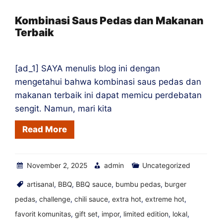
untuk
Tiram
Kombinasi Saus Pedas dan Makanan
Terbaik
[ad_1] SAYA menulis blog ini dengan
mengetahui bahwa kombinasi saus pedas dan
makanan terbaik ini dapat memicu perdebatan
sengit. Namun, mari kita
Read More
November 2, 2025
admin
Uncategorized
artisanal
,
BBQ
,
BBQ sauce
,
bumbu pedas
,
burger
pedas
,
challenge
,
chili sauce
,
extra hot
,
extreme hot
,
favorit komunitas
,
gift set
,
impor
,
limited edition
,
lokal
,