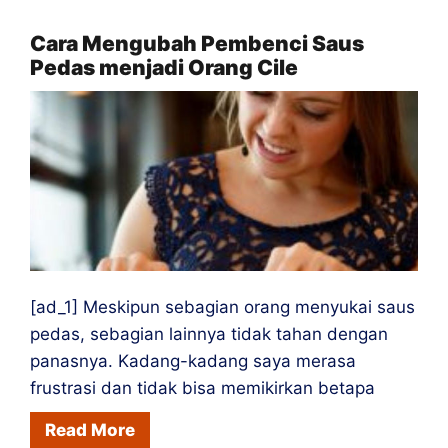
bagi
Pecinta
Cara Mengubah Pembenci Saus
Pedas menjadi Orang Cile
Saus
Pedas
[ad_1] Meskipun sebagian orang menyukai saus
pedas, sebagian lainnya tidak tahan dengan
panasnya. Kadang-kadang saya merasa
frustrasi dan tidak bisa memikirkan betapa
Read More