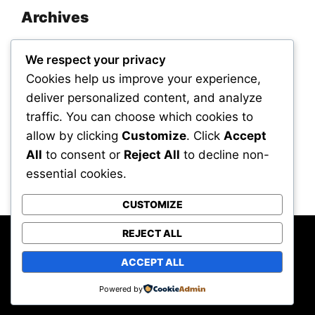
Archives
November 2025
We respect your privacy
September 2025
Cookies help us improve your experience,
deliver personalized content, and analyze
traffic. You can choose which cookies to
Categories
allow by clicking
Customize
. Click
Accept
All
to consent or
Reject All
to decline non-
Uncategorized
essential cookies.
CUSTOMIZE
REJECT ALL
Powered by WordPress
All rights reserved © Hot Sauces Unlimited –
ACCEPT ALL
Jelajahi Dunia Rasa Pedas
Hot Press Theme by
HoThemes
Powered by