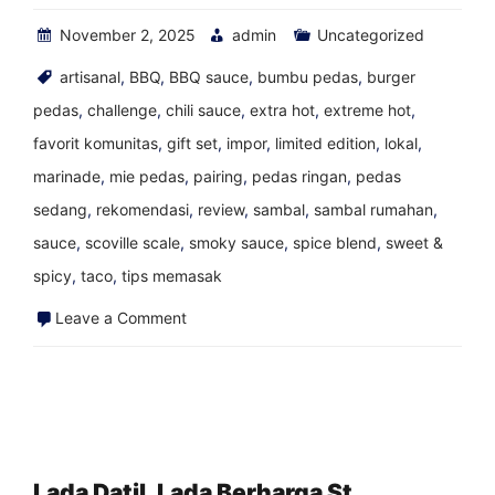
November 2, 2025
admin
Uncategorized
artisanal
,
BBQ
,
BBQ sauce
,
bumbu pedas
,
burger
pedas
,
challenge
,
chili sauce
,
extra hot
,
extreme hot
,
favorit komunitas
,
gift set
,
impor
,
limited edition
,
lokal
,
marinade
,
mie pedas
,
pairing
,
pedas ringan
,
pedas
sedang
,
rekomendasi
,
review
,
sambal
,
sambal rumahan
,
sauce
,
scoville scale
,
smoky sauce
,
spice blend
,
sweet &
spicy
,
taco
,
tips memasak
on
Leave a Comment
Perjalanan
Memasukkan
Saus
Pedas
Saya
Lada Datil, Lada Berharga St.