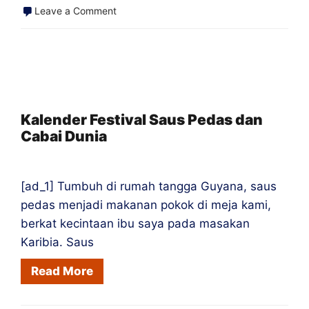
on
Leave a Comment
Resep
Saus
Pedas
Fiddlehead
&
Kalender Festival Saus Pedas dan
Cabai Dunia
Ramp
yang
Dicari
[ad_1] Tumbuh di rumah tangga Guyana, saus
Secara
pedas menjadi makanan pokok di meja kami,
Lokal
berkat kecintaan ibu saya pada masakan
Karibia. Saus
Read More