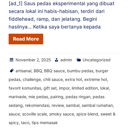
[ad_1] Saus pedas eksperimental yang dibuat
World
secara lokal ini habis-habisan, terdiri dari
fiddlehead, ramp, dan jelatang. Begini
hasilnya… Ketika saya bertanya kepada
Read More
November 2, 2025
admin
Uncategorized
artisanal
,
BBQ
,
BBQ sauce
,
bumbu pedas
,
burger
pedas
,
challenge
,
chili sauce
,
extra hot
,
extreme hot
,
favorit komunitas
,
gift set
,
impor
,
limited edition
,
lokal
,
marinade
,
mie pedas
,
pairing
,
pedas ringan
,
pedas
sedang
,
rekomendasi
,
review
,
sambal
,
sambal rumahan
,
sauce
,
scoville scale
,
smoky sauce
,
spice blend
,
sweet &
spicy
,
taco
,
tips memasak