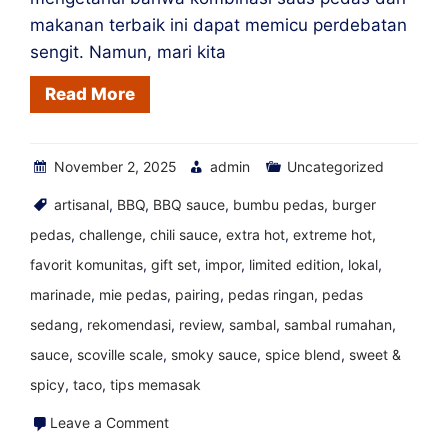
makanan terbaik ini dapat memicu perdebatan
sengit. Namun, mari kita
Read More
November 2, 2025
admin
Uncategorized
artisanal
,
BBQ
,
BBQ sauce
,
bumbu pedas
,
burger
pedas
,
challenge
,
chili sauce
,
extra hot
,
extreme hot
,
favorit komunitas
,
gift set
,
impor
,
limited edition
,
lokal
,
marinade
,
mie pedas
,
pairing
,
pedas ringan
,
pedas
sedang
,
rekomendasi
,
review
,
sambal
,
sambal rumahan
,
sauce
,
scoville scale
,
smoky sauce
,
spice blend
,
sweet &
spicy
,
taco
,
tips memasak
on
Leave a Comment