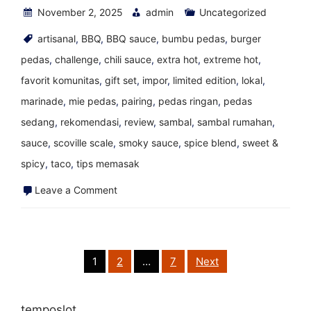
November 2, 2025
admin
Uncategorized
artisanal
,
BBQ
,
BBQ sauce
,
bumbu pedas
,
burger
pedas
,
challenge
,
chili sauce
,
extra hot
,
extreme hot
,
favorit komunitas
,
gift set
,
impor
,
limited edition
,
lokal
,
marinade
,
mie pedas
,
pairing
,
pedas ringan
,
pedas
sedang
,
rekomendasi
,
review
,
sambal
,
sambal rumahan
,
sauce
,
scoville scale
,
smoky sauce
,
spice blend
,
sweet &
spicy
,
taco
,
tips memasak
on
Leave a Comment
Kalender
Festival
Saus
Posts
1
2
…
7
Next
pagination
Pedas
dan
temposlot