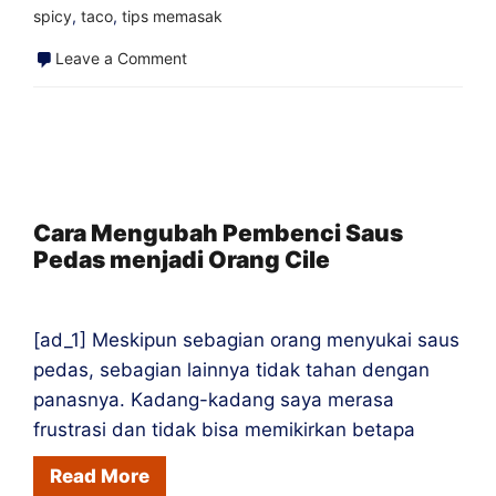
spicy
,
taco
,
tips memasak
on
Leave a Comment
Resolusi
Tahun
Baru
bagi
Pecinta
Cara Mengubah Pembenci Saus
Pedas menjadi Orang Cile
Saus
Pedas
[ad_1] Meskipun sebagian orang menyukai saus
pedas, sebagian lainnya tidak tahan dengan
panasnya. Kadang-kadang saya merasa
frustrasi dan tidak bisa memikirkan betapa
Read More