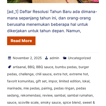
[ad_1] Daftar Resolusi Tahun Baru ada dimana-
mana sepanjang tahun ini, dan orang-orang
berusaha menemukan beberapa hal untuk
dikerjakan untuk tahun depan. Namun,
Read More
November 2, 2025
admin
Uncategorized
artisanal
,
BBQ
,
BBQ sauce
,
bumbu pedas
,
burger
pedas
,
challenge
,
chili sauce
,
extra hot
,
extreme hot
,
favorit komunitas
,
gift set
,
impor
,
limited edition
,
lokal
,
marinade
,
mie pedas
,
pairing
,
pedas ringan
,
pedas
sedang
,
rekomendasi
,
review
,
sambal
,
sambal rumahan
,
sauce
,
scoville scale
,
smoky sauce
,
spice blend
,
sweet &