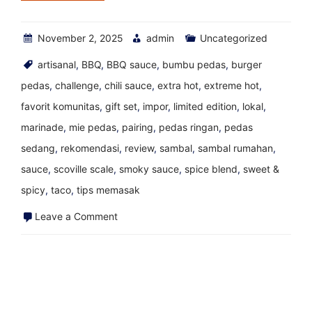
November 2, 2025
admin
Uncategorized
artisanal
,
BBQ
,
BBQ sauce
,
bumbu pedas
,
burger
pedas
,
challenge
,
chili sauce
,
extra hot
,
extreme hot
,
favorit komunitas
,
gift set
,
impor
,
limited edition
,
lokal
,
marinade
,
mie pedas
,
pairing
,
pedas ringan
,
pedas
sedang
,
rekomendasi
,
review
,
sambal
,
sambal rumahan
,
sauce
,
scoville scale
,
smoky sauce
,
spice blend
,
sweet &
spicy
,
taco
,
tips memasak
on
Leave a Comment
Cara
Mengubah
Pembenci
Saus