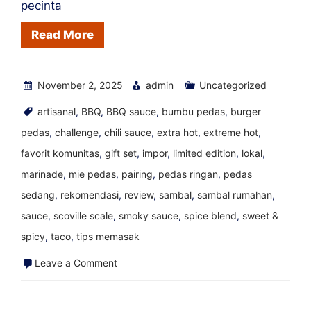
pecinta
Read More
November 2, 2025
admin
Uncategorized
artisanal
,
BBQ
,
BBQ sauce
,
bumbu pedas
,
burger
pedas
,
challenge
,
chili sauce
,
extra hot
,
extreme hot
,
favorit komunitas
,
gift set
,
impor
,
limited edition
,
lokal
,
marinade
,
mie pedas
,
pairing
,
pedas ringan
,
pedas
sedang
,
rekomendasi
,
review
,
sambal
,
sambal rumahan
,
sauce
,
scoville scale
,
smoky sauce
,
spice blend
,
sweet &
spicy
,
taco
,
tips memasak
on
Leave a Comment
Lada
Datil,