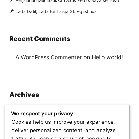
Perjalanan Memasukkan Saus Pedas Saya ke Toko
Lada Datil, Lada Berharga St. Agustinus
Recent Comments
A WordPress Commenter
on
Hello world!
Archives
November 2025
We respect your privacy
September 2025
Cookies help us improve your experience,
deliver personalized content, and analyze
traffic. You can choose which cookies to