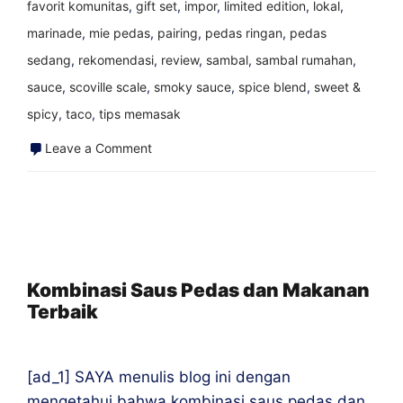
favorit komunitas
,
gift set
,
impor
,
limited edition
,
lokal
,
marinade
,
mie pedas
,
pairing
,
pedas ringan
,
pedas
sedang
,
rekomendasi
,
review
,
sambal
,
sambal rumahan
,
sauce
,
scoville scale
,
smoky sauce
,
spice blend
,
sweet &
spicy
,
taco
,
tips memasak
on
Leave a Comment
Saus
Pedas
Terbaik
untuk
Tiram
Kombinasi Saus Pedas dan Makanan
Terbaik
[ad_1] SAYA menulis blog ini dengan
mengetahui bahwa kombinasi saus pedas dan