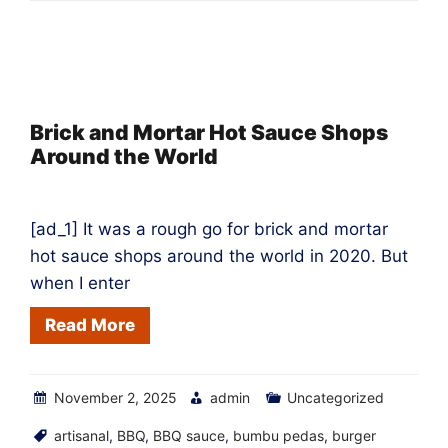
Kombinasi
Saus
Pedas
dan
Makanan
Brick and Mortar Hot Sauce Shops
Around the World
Terbaik
[ad_1] It was a rough go for brick and mortar
hot sauce shops around the world in 2020. But
when I enter
Read More
November 2, 2025
admin
Uncategorized
artisanal
,
BBQ
,
BBQ sauce
,
bumbu pedas
,
burger