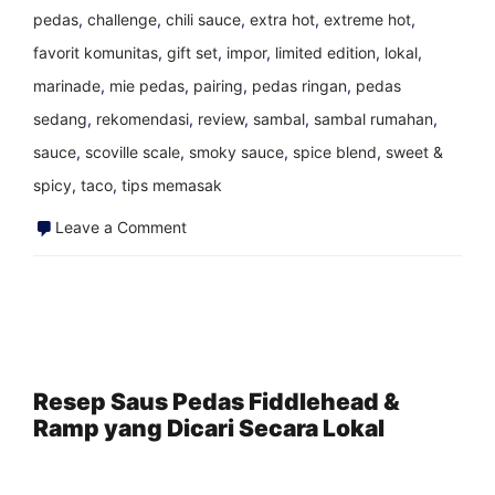
pedas
,
challenge
,
chili sauce
,
extra hot
,
extreme hot
,
favorit komunitas
,
gift set
,
impor
,
limited edition
,
lokal
,
marinade
,
mie pedas
,
pairing
,
pedas ringan
,
pedas
sedang
,
rekomendasi
,
review
,
sambal
,
sambal rumahan
,
sauce
,
scoville scale
,
smoky sauce
,
spice blend
,
sweet &
spicy
,
taco
,
tips memasak
on
Leave a Comment
Brick
and
Mortar
Hot
Sauce
Resep Saus Pedas Fiddlehead &
Ramp yang Dicari Secara Lokal
Shops
Around
the