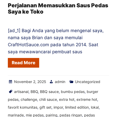
Pedas
Perjalanan Memasukkan Saus Pedas
Saya ke Toko
menjadi
Orang
Cile
[ad_1] Bagi Anda yang belum mengenal saya,
nama saya Brian dan saya memulai
CraftHotSauce.com pada tahun 2014. Saat
saya mewawancarai pembuat saus
Read More
November 2, 2025
admin
Uncategorized
artisanal
,
BBQ
,
BBQ sauce
,
bumbu pedas
,
burger
pedas
,
challenge
,
chili sauce
,
extra hot
,
extreme hot
,
favorit komunitas
,
gift set
,
impor
,
limited edition
,
lokal
,
marinade
,
mie pedas
,
pairing
,
pedas ringan
,
pedas