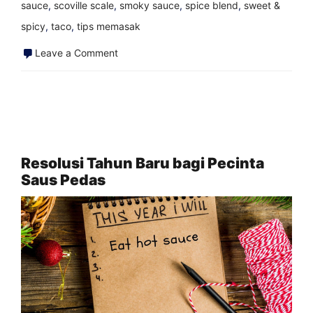
sauce
,
scoville scale
,
smoky sauce
,
spice blend
,
sweet &
spicy
,
taco
,
tips memasak
on
Leave a Comment
Berbagai
Jenis
Orang
Saus
Pedas
Resolusi Tahun Baru bagi Pecinta
Saus Pedas
di
Kantor
Anda