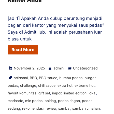
[ad_1] Apakah Anda cukup beruntung menjadi
bagian dari kantor yang menyukai saus pedas?
Saya di AdmitHub. Ini adalah perusahaan luar
biasa untuk
Read More
November 2, 2025
admin
Uncategorized
artisanal
,
BBQ
,
BBQ sauce
,
bumbu pedas
,
burger
pedas
,
challenge
,
chili sauce
,
extra hot
,
extreme hot
,
favorit komunitas
,
gift set
,
impor
,
limited edition
,
lokal
,
marinade
,
mie pedas
,
pairing
,
pedas ringan
,
pedas
sedang
,
rekomendasi
,
review
,
sambal
,
sambal rumahan
,