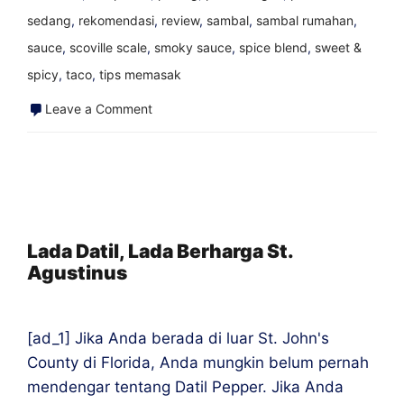
sedang
,
rekomendasi
,
review
,
sambal
,
sambal rumahan
,
sauce
,
scoville scale
,
smoky sauce
,
spice blend
,
sweet &
spicy
,
taco
,
tips memasak
on
Leave a Comment
Perjalanan
Memasukkan
Saus
Pedas
Saya
Lada Datil, Lada Berharga St.
Agustinus
ke
Toko
[ad_1] Jika Anda berada di luar St. John's
County di Florida, Anda mungkin belum pernah
mendengar tentang Datil Pepper. Jika Anda