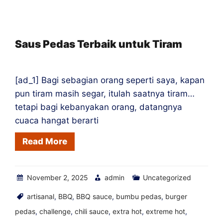
Lada
Berharga
St.
Saus Pedas Terbaik untuk Tiram
Agustinus
[ad_1] Bagi sebagian orang seperti saya, kapan
pun tiram masih segar, itulah saatnya tiram…
tetapi bagi kebanyakan orang, datangnya
cuaca hangat berarti
Read More
November 2, 2025
admin
Uncategorized
artisanal
,
BBQ
,
BBQ sauce
,
bumbu pedas
,
burger
pedas
,
challenge
,
chili sauce
,
extra hot
,
extreme hot
,