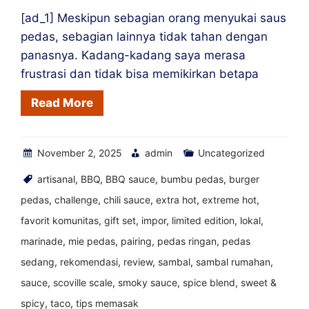
[ad_1] Meskipun sebagian orang menyukai saus
pedas, sebagian lainnya tidak tahan dengan
panasnya. Kadang-kadang saya merasa
frustrasi dan tidak bisa memikirkan betapa
Read More
November 2, 2025
admin
Uncategorized
artisanal
,
BBQ
,
BBQ sauce
,
bumbu pedas
,
burger
pedas
,
challenge
,
chili sauce
,
extra hot
,
extreme hot
,
favorit komunitas
,
gift set
,
impor
,
limited edition
,
lokal
,
marinade
,
mie pedas
,
pairing
,
pedas ringan
,
pedas
sedang
,
rekomendasi
,
review
,
sambal
,
sambal rumahan
,
sauce
,
scoville scale
,
smoky sauce
,
spice blend
,
sweet &
spicy
,
taco
,
tips memasak