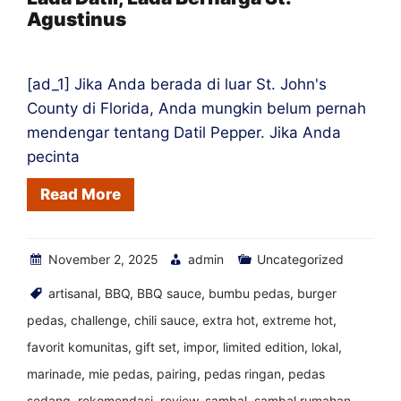
Agustinus
ke
Toko
[ad_1] Jika Anda berada di luar St. John's
County di Florida, Anda mungkin belum pernah
mendengar tentang Datil Pepper. Jika Anda
pecinta
Read More
November 2, 2025
admin
Uncategorized
artisanal
,
BBQ
,
BBQ sauce
,
bumbu pedas
,
burger
pedas
,
challenge
,
chili sauce
,
extra hot
,
extreme hot
,
favorit komunitas
,
gift set
,
impor
,
limited edition
,
lokal
,
marinade
,
mie pedas
,
pairing
,
pedas ringan
,
pedas
sedang
,
rekomendasi
,
review
,
sambal
,
sambal rumahan
,