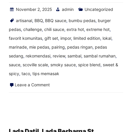
November 2, 2025
admin
Uncategorized
artisanal
,
BBQ
,
BBQ sauce
,
bumbu pedas
,
burger
pedas
,
challenge
,
chili sauce
,
extra hot
,
extreme hot
,
favorit komunitas
,
gift set
,
impor
,
limited edition
,
lokal
,
marinade
,
mie pedas
,
pairing
,
pedas ringan
,
pedas
sedang
,
rekomendasi
,
review
,
sambal
,
sambal rumahan
,
sauce
,
scoville scale
,
smoky sauce
,
spice blend
,
sweet &
spicy
,
taco
,
tips memasak
on
Leave a Comment
Perjalanan
Memasukkan
Saus
Pedas
Saya
Lada Datil, Lada Berharga St.