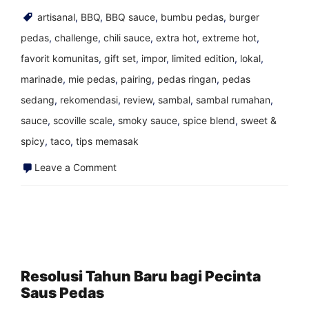
artisanal
,
BBQ
,
BBQ sauce
,
bumbu pedas
,
burger
pedas
,
challenge
,
chili sauce
,
extra hot
,
extreme hot
,
favorit komunitas
,
gift set
,
impor
,
limited edition
,
lokal
,
marinade
,
mie pedas
,
pairing
,
pedas ringan
,
pedas
sedang
,
rekomendasi
,
review
,
sambal
,
sambal rumahan
,
sauce
,
scoville scale
,
smoky sauce
,
spice blend
,
sweet &
spicy
,
taco
,
tips memasak
on
Leave a Comment
Berbagai
Jenis
Orang
Saus
Pedas
Resolusi Tahun Baru bagi Pecinta
Saus Pedas
di