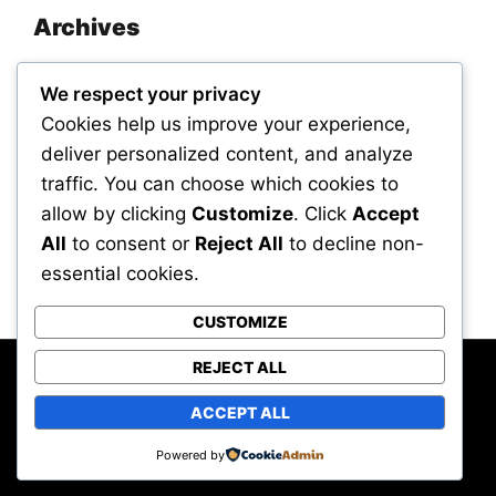
Archives
November 2025
We respect your privacy
September 2025
Cookies help us improve your experience,
deliver personalized content, and analyze
traffic. You can choose which cookies to
Categories
allow by clicking
Customize
. Click
Accept
All
to consent or
Reject All
to decline non-
Uncategorized
essential cookies.
CUSTOMIZE
REJECT ALL
Powered by WordPress
All rights reserved © Hot Sauces Unlimited –
ACCEPT ALL
Jelajahi Dunia Rasa Pedas
Hot Press Theme by
HoThemes
Powered by