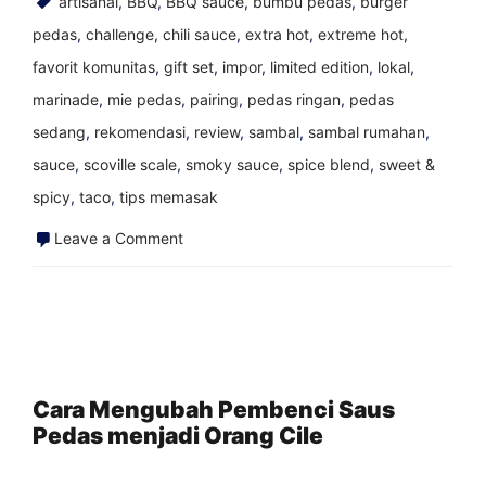
artisanal
,
BBQ
,
BBQ sauce
,
bumbu pedas
,
burger
pedas
,
challenge
,
chili sauce
,
extra hot
,
extreme hot
,
favorit komunitas
,
gift set
,
impor
,
limited edition
,
lokal
,
marinade
,
mie pedas
,
pairing
,
pedas ringan
,
pedas
sedang
,
rekomendasi
,
review
,
sambal
,
sambal rumahan
,
sauce
,
scoville scale
,
smoky sauce
,
spice blend
,
sweet &
spicy
,
taco
,
tips memasak
on
Leave a Comment
Resolusi
Tahun
Baru
bagi
Pecinta
Cara Mengubah Pembenci Saus
Pedas menjadi Orang Cile
Saus
Pedas