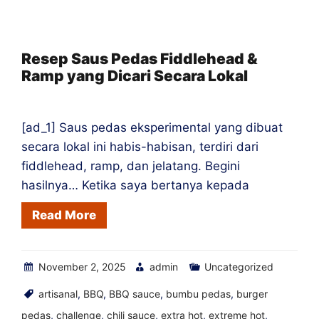
Mortar
Hot
Sauce
Resep Saus Pedas Fiddlehead &
Ramp yang Dicari Secara Lokal
Shops
Around
the
[ad_1] Saus pedas eksperimental yang dibuat
World
secara lokal ini habis-habisan, terdiri dari
fiddlehead, ramp, dan jelatang. Begini
hasilnya… Ketika saya bertanya kepada
Read More
November 2, 2025
admin
Uncategorized
artisanal
,
BBQ
,
BBQ sauce
,
bumbu pedas
,
burger
pedas
,
challenge
,
chili sauce
,
extra hot
,
extreme hot
,