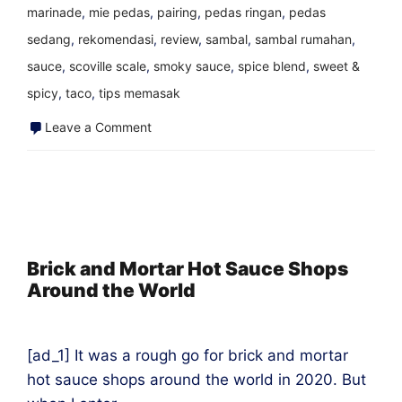
marinade
,
mie pedas
,
pairing
,
pedas ringan
,
pedas
sedang
,
rekomendasi
,
review
,
sambal
,
sambal rumahan
,
sauce
,
scoville scale
,
smoky sauce
,
spice blend
,
sweet &
spicy
,
taco
,
tips memasak
on
Leave a Comment
Kombinasi
Saus
Pedas
dan
Makanan
Brick and Mortar Hot Sauce Shops
Around the World
Terbaik
[ad_1] It was a rough go for brick and mortar
hot sauce shops around the world in 2020. But