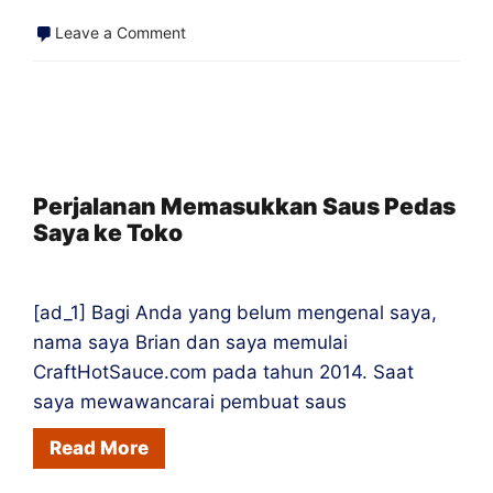
on
Leave a Comment
Cara
Mengubah
Pembenci
Saus
Pedas
Perjalanan Memasukkan Saus Pedas
Saya ke Toko
menjadi
Orang
Cile
[ad_1] Bagi Anda yang belum mengenal saya,
nama saya Brian dan saya memulai
CraftHotSauce.com pada tahun 2014. Saat
saya mewawancarai pembuat saus
Read More