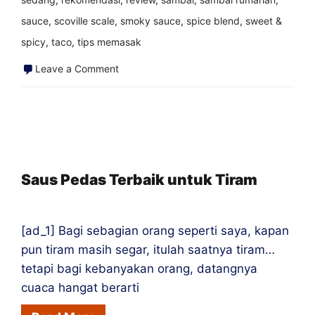
sauce
,
scoville scale
,
smoky sauce
,
spice blend
,
sweet &
spicy
,
taco
,
tips memasak
on
Leave a Comment
Lada
Datil,
Lada
Berharga
St.
Saus Pedas Terbaik untuk Tiram
Agustinus
[ad_1] Bagi sebagian orang seperti saya, kapan
pun tiram masih segar, itulah saatnya tiram…
tetapi bagi kebanyakan orang, datangnya
cuaca hangat berarti