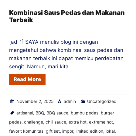
untuk
Tiram
Kombinasi Saus Pedas dan Makanan
Terbaik
[ad_1] SAYA menulis blog ini dengan
mengetahui bahwa kombinasi saus pedas dan
makanan terbaik ini dapat memicu perdebatan
sengit. Namun, mari kita
Read More
November 2, 2025
admin
Uncategorized
artisanal
,
BBQ
,
BBQ sauce
,
bumbu pedas
,
burger
pedas
,
challenge
,
chili sauce
,
extra hot
,
extreme hot
,
favorit komunitas
,
gift set
,
impor
,
limited edition
,
lokal
,