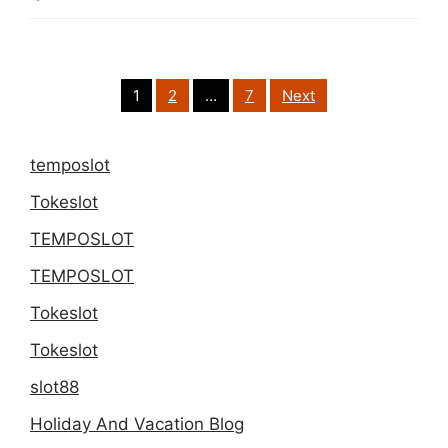
Kalender
Festival
Saus
Posts
1
2
…
7
Next
pagination
Pedas
dan
temposlot
Cabai
Tokeslot
Dunia
TEMPOSLOT
TEMPOSLOT
Tokeslot
Tokeslot
slot88
Holiday And Vacation Blog