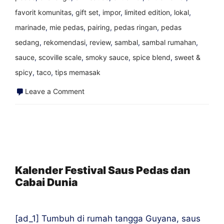
favorit komunitas
,
gift set
,
impor
,
limited edition
,
lokal
,
marinade
,
mie pedas
,
pairing
,
pedas ringan
,
pedas
sedang
,
rekomendasi
,
review
,
sambal
,
sambal rumahan
,
sauce
,
scoville scale
,
smoky sauce
,
spice blend
,
sweet &
spicy
,
taco
,
tips memasak
on
Leave a Comment
Resep
Saus
Pedas
Fiddlehead
&
Kalender Festival Saus Pedas dan
Cabai Dunia
Ramp
yang
Dicari
[ad_1] Tumbuh di rumah tangga Guyana, saus