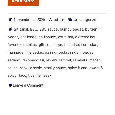
Read More
November 2, 2025
admin
Uncategorized
artisanal
,
BBQ
,
BBQ sauce
,
bumbu pedas
,
burger
pedas
,
challenge
,
chili sauce
,
extra hot
,
extreme hot
,
favorit komunitas
,
gift set
,
impor
,
limited edition
,
lokal
,
marinade
,
mie pedas
,
pairing
,
pedas ringan
,
pedas
sedang
,
rekomendasi
,
review
,
sambal
,
sambal rumahan
,
sauce
,
scoville scale
,
smoky sauce
,
spice blend
,
sweet &
spicy
,
taco
,
tips memasak
on
Leave a Comment
Saus
Pedas
Terbaik