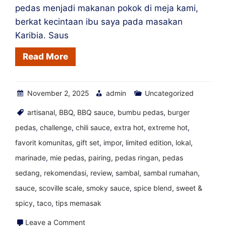
Secara
pedas menjadi makanan pokok di meja kami,
Lokal
berkat kecintaan ibu saya pada masakan
Karibia. Saus
Read More
November 2, 2025
admin
Uncategorized
artisanal
,
BBQ
,
BBQ sauce
,
bumbu pedas
,
burger
pedas
,
challenge
,
chili sauce
,
extra hot
,
extreme hot
,
favorit komunitas
,
gift set
,
impor
,
limited edition
,
lokal
,
marinade
,
mie pedas
,
pairing
,
pedas ringan
,
pedas
sedang
,
rekomendasi
,
review
,
sambal
,
sambal rumahan
,
sauce
,
scoville scale
,
smoky sauce
,
spice blend
,
sweet &
spicy
,
taco
,
tips memasak
on
Leave a Comment