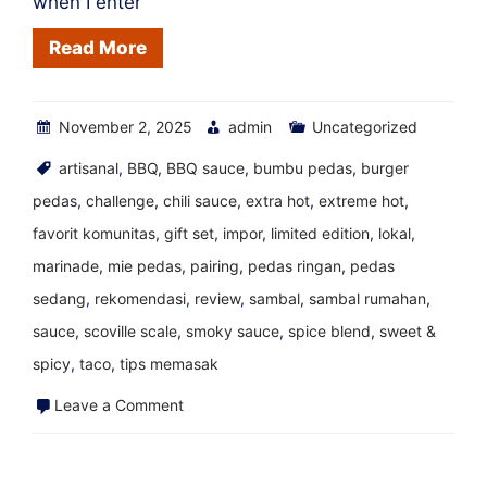
when I enter
Read More
November 2, 2025
admin
Uncategorized
artisanal
,
BBQ
,
BBQ sauce
,
bumbu pedas
,
burger
pedas
,
challenge
,
chili sauce
,
extra hot
,
extreme hot
,
favorit komunitas
,
gift set
,
impor
,
limited edition
,
lokal
,
marinade
,
mie pedas
,
pairing
,
pedas ringan
,
pedas
sedang
,
rekomendasi
,
review
,
sambal
,
sambal rumahan
,
sauce
,
scoville scale
,
smoky sauce
,
spice blend
,
sweet &
spicy
,
taco
,
tips memasak
on
Leave a Comment
Brick
and