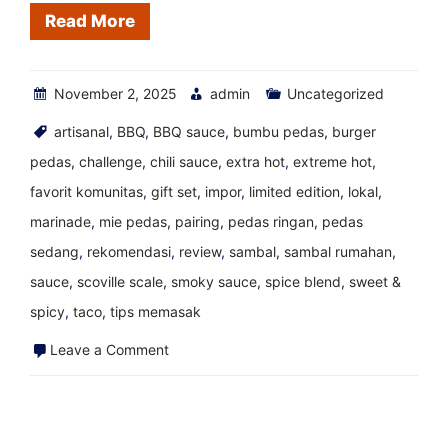
Read More
November 2, 2025
admin
Uncategorized
artisanal
,
BBQ
,
BBQ sauce
,
bumbu pedas
,
burger
pedas
,
challenge
,
chili sauce
,
extra hot
,
extreme hot
,
favorit komunitas
,
gift set
,
impor
,
limited edition
,
lokal
,
marinade
,
mie pedas
,
pairing
,
pedas ringan
,
pedas
sedang
,
rekomendasi
,
review
,
sambal
,
sambal rumahan
,
sauce
,
scoville scale
,
smoky sauce
,
spice blend
,
sweet &
spicy
,
taco
,
tips memasak
on
Leave a Comment
Resep
Saus
Pedas