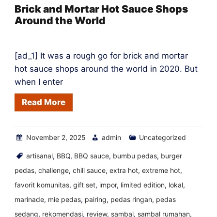
Makanan
Brick and Mortar Hot Sauce Shops
Around the World
Terbaik
[ad_1] It was a rough go for brick and mortar
hot sauce shops around the world in 2020. But
when I enter
Read More
November 2, 2025
admin
Uncategorized
artisanal
,
BBQ
,
BBQ sauce
,
bumbu pedas
,
burger
pedas
,
challenge
,
chili sauce
,
extra hot
,
extreme hot
,
favorit komunitas
,
gift set
,
impor
,
limited edition
,
lokal
,
marinade
,
mie pedas
,
pairing
,
pedas ringan
,
pedas
sedang
,
rekomendasi
,
review
,
sambal
,
sambal rumahan
,