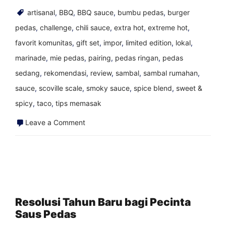
artisanal
,
BBQ
,
BBQ sauce
,
bumbu pedas
,
burger
pedas
,
challenge
,
chili sauce
,
extra hot
,
extreme hot
,
favorit komunitas
,
gift set
,
impor
,
limited edition
,
lokal
,
marinade
,
mie pedas
,
pairing
,
pedas ringan
,
pedas
sedang
,
rekomendasi
,
review
,
sambal
,
sambal rumahan
,
sauce
,
scoville scale
,
smoky sauce
,
spice blend
,
sweet &
spicy
,
taco
,
tips memasak
on
Leave a Comment
Berbagai
Jenis
Orang
Saus
Pedas
Resolusi Tahun Baru bagi Pecinta
Saus Pedas
di