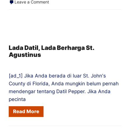
on
Leave a Comment
Perjalanan
Memasukkan
Saus
Pedas
Saya
Lada Datil, Lada Berharga St.
Agustinus
ke
Toko
[ad_1] Jika Anda berada di luar St. John's
County di Florida, Anda mungkin belum pernah
mendengar tentang Datil Pepper. Jika Anda
pecinta
Read More