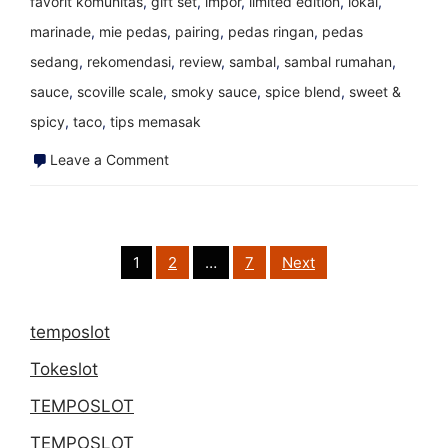
favorit komunitas
,
gift set
,
impor
,
limited edition
,
lokal
,
marinade
,
mie pedas
,
pairing
,
pedas ringan
,
pedas
sedang
,
rekomendasi
,
review
,
sambal
,
sambal rumahan
,
sauce
,
scoville scale
,
smoky sauce
,
spice blend
,
sweet &
spicy
,
taco
,
tips memasak
on
Leave a Comment
Kalender
Festival
Saus
Posts
1
2
…
7
Next
pagination
Pedas
dan
temposlot
Cabai
Tokeslot
Dunia
TEMPOSLOT
TEMPOSLOT