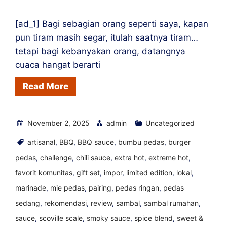
[ad_1] Bagi sebagian orang seperti saya, kapan
pun tiram masih segar, itulah saatnya tiram…
tetapi bagi kebanyakan orang, datangnya
cuaca hangat berarti
Read More
November 2, 2025
admin
Uncategorized
artisanal
,
BBQ
,
BBQ sauce
,
bumbu pedas
,
burger
pedas
,
challenge
,
chili sauce
,
extra hot
,
extreme hot
,
favorit komunitas
,
gift set
,
impor
,
limited edition
,
lokal
,
marinade
,
mie pedas
,
pairing
,
pedas ringan
,
pedas
sedang
,
rekomendasi
,
review
,
sambal
,
sambal rumahan
,
sauce
,
scoville scale
,
smoky sauce
,
spice blend
,
sweet &