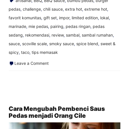
artisanal
,
BBQ
,
BBQ sauce
,
bumbu pedas
,
burger
pedas
,
challenge
,
chili sauce
,
extra hot
,
extreme hot
,
favorit komunitas
,
gift set
,
impor
,
limited edition
,
lokal
,
marinade
,
mie pedas
,
pairing
,
pedas ringan
,
pedas
sedang
,
rekomendasi
,
review
,
sambal
,
sambal rumahan
,
sauce
,
scoville scale
,
smoky sauce
,
spice blend
,
sweet &
spicy
,
taco
,
tips memasak
on
Leave a Comment
Resolusi
Tahun
Baru
bagi
Pecinta
Cara Mengubah Pembenci Saus
Pedas menjadi Orang Cile
Saus
Pedas