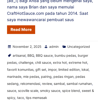
[ad_1] Bagi Anda yang belum mengenal saya,
nama saya Brian dan saya memulai
CraftHotSauce.com pada tahun 2014. Saat
saya mewawancarai pembuat saus
Read More
November 2, 2025
admin
Uncategorized
artisanal
,
BBQ
,
BBQ sauce
,
bumbu pedas
,
burger
pedas
,
challenge
,
chili sauce
,
extra hot
,
extreme hot
,
favorit komunitas
,
gift set
,
impor
,
limited edition
,
lokal
,
marinade
,
mie pedas
,
pairing
,
pedas ringan
,
pedas
sedang
,
rekomendasi
,
review
,
sambal
,
sambal rumahan
,
sauce
,
scoville scale
,
smoky sauce
,
spice blend
,
sweet &
spicy
,
taco
,
tips memasak