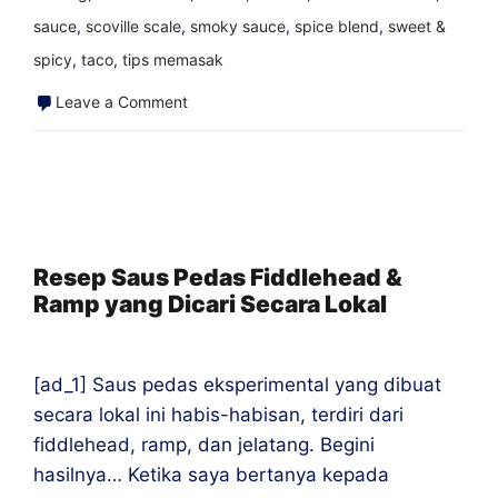
sauce
,
scoville scale
,
smoky sauce
,
spice blend
,
sweet &
spicy
,
taco
,
tips memasak
on
Leave a Comment
Brick
and
Mortar
Hot
Sauce
Resep Saus Pedas Fiddlehead &
Ramp yang Dicari Secara Lokal
Shops
Around
the
[ad_1] Saus pedas eksperimental yang dibuat
World
secara lokal ini habis-habisan, terdiri dari
fiddlehead, ramp, dan jelatang. Begini
hasilnya… Ketika saya bertanya kepada