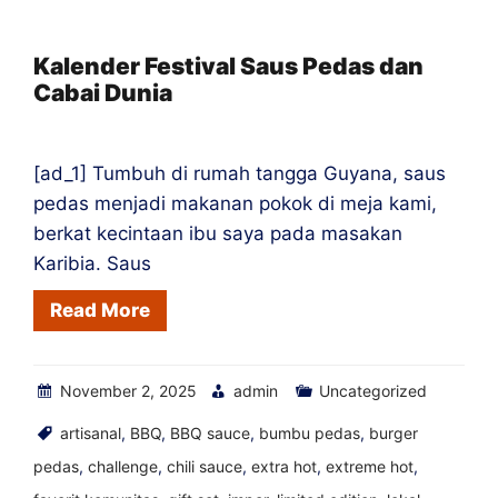
Fiddlehead
&
Kalender Festival Saus Pedas dan
Cabai Dunia
Ramp
yang
Dicari
[ad_1] Tumbuh di rumah tangga Guyana, saus
Secara
pedas menjadi makanan pokok di meja kami,
Lokal
berkat kecintaan ibu saya pada masakan
Karibia. Saus
Read More
November 2, 2025
admin
Uncategorized
artisanal
,
BBQ
,
BBQ sauce
,
bumbu pedas
,
burger
pedas
,
challenge
,
chili sauce
,
extra hot
,
extreme hot
,