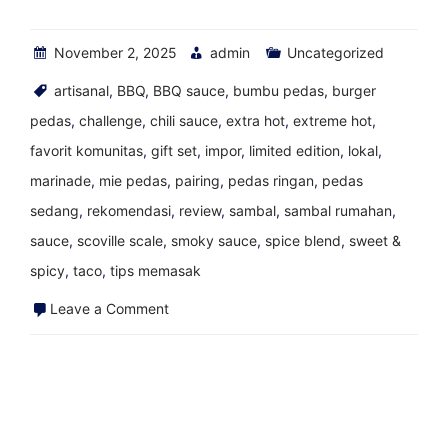
November 2, 2025
admin
Uncategorized
artisanal
,
BBQ
,
BBQ sauce
,
bumbu pedas
,
burger
pedas
,
challenge
,
chili sauce
,
extra hot
,
extreme hot
,
favorit komunitas
,
gift set
,
impor
,
limited edition
,
lokal
,
marinade
,
mie pedas
,
pairing
,
pedas ringan
,
pedas
sedang
,
rekomendasi
,
review
,
sambal
,
sambal rumahan
,
sauce
,
scoville scale
,
smoky sauce
,
spice blend
,
sweet &
spicy
,
taco
,
tips memasak
on
Leave a Comment
Kombinasi
Saus
Pedas
dan