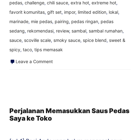
pedas
,
challenge
,
chili sauce
,
extra hot
,
extreme hot
,
favorit komunitas
,
gift set
,
impor
,
limited edition
,
lokal
,
marinade
,
mie pedas
,
pairing
,
pedas ringan
,
pedas
sedang
,
rekomendasi
,
review
,
sambal
,
sambal rumahan
,
sauce
,
scoville scale
,
smoky sauce
,
spice blend
,
sweet &
spicy
,
taco
,
tips memasak
on
Leave a Comment
Cara
Mengubah
Pembenci
Saus
Pedas
Perjalanan Memasukkan Saus Pedas
Saya ke Toko
menjadi
Orang
Cile