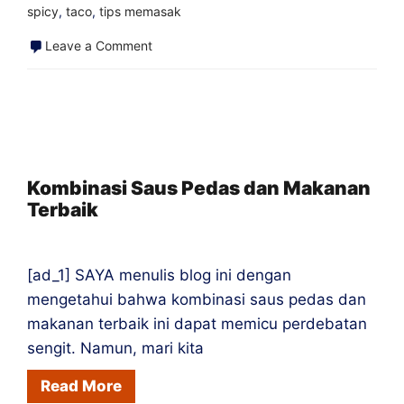
spicy
,
taco
,
tips memasak
on
Leave a Comment
Saus
Pedas
Terbaik
untuk
Tiram
Kombinasi Saus Pedas dan Makanan
Terbaik
[ad_1] SAYA menulis blog ini dengan
mengetahui bahwa kombinasi saus pedas dan
makanan terbaik ini dapat memicu perdebatan
sengit. Namun, mari kita
Read More