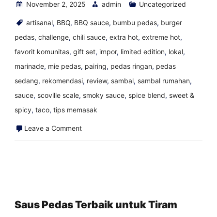
November 2, 2025
admin
Uncategorized
artisanal
,
BBQ
,
BBQ sauce
,
bumbu pedas
,
burger
pedas
,
challenge
,
chili sauce
,
extra hot
,
extreme hot
,
favorit komunitas
,
gift set
,
impor
,
limited edition
,
lokal
,
marinade
,
mie pedas
,
pairing
,
pedas ringan
,
pedas
sedang
,
rekomendasi
,
review
,
sambal
,
sambal rumahan
,
sauce
,
scoville scale
,
smoky sauce
,
spice blend
,
sweet &
spicy
,
taco
,
tips memasak
on
Leave a Comment
Lada
Datil,
Lada
Berharga
St.
Saus Pedas Terbaik untuk Tiram
Agustinus