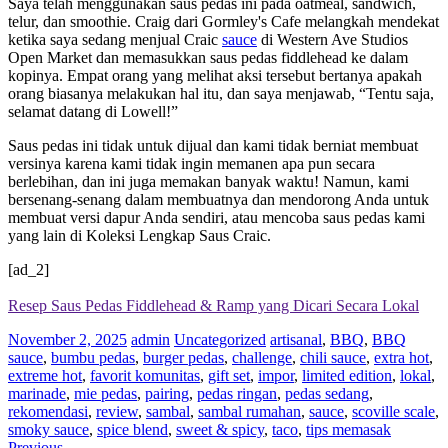
Saya telah menggunakan saus pedas ini pada oatmeal, sandwich,
telur, dan smoothie. Craig dari Gormley's Cafe melangkah mendekat
ketika saya sedang menjual Craic
sauce
di Western Ave Studios
Open Market dan memasukkan saus pedas fiddlehead ke dalam
kopinya. Empat orang yang melihat aksi tersebut bertanya apakah
orang biasanya melakukan hal itu, dan saya menjawab, “Tentu saja,
selamat datang di Lowell!”
Saus pedas ini tidak untuk dijual dan kami tidak berniat membuat
versinya karena kami tidak ingin memanen apa pun secara
berlebihan, dan ini juga memakan banyak waktu! Namun, kami
bersenang-senang dalam membuatnya dan mendorong Anda untuk
membuat versi dapur Anda sendiri, atau mencoba saus pedas kami
yang lain di Koleksi Lengkap Saus Craic.
[ad_2]
Resep Saus Pedas Fiddlehead & Ramp yang Dicari Secara Lokal
November 2, 2025
admin
Uncategorized
artisanal
,
BBQ
,
BBQ
sauce
,
bumbu pedas
,
burger pedas
,
challenge
,
chili sauce
,
extra hot
,
extreme hot
,
favorit komunitas
,
gift set
,
impor
,
limited edition
,
lokal
,
marinade
,
mie pedas
,
pairing
,
pedas ringan
,
pedas sedang
,
rekomendasi
,
review
,
sambal
,
sambal rumahan
,
sauce
,
scoville scale
,
smoky sauce
,
spice blend
,
sweet & spicy
,
taco
,
tips memasak
Previous