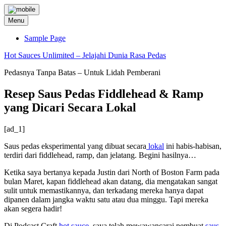
Skip
to
Menu
content
Sample Page
Hot Sauces Unlimited – Jelajahi Dunia Rasa Pedas
Pedasnya Tanpa Batas – Untuk Lidah Pemberani
Resep Saus Pedas Fiddlehead & Ramp
yang Dicari Secara Lokal
[ad_1]
Saus pedas eksperimental yang dibuat secara
lokal
ini habis-habisan,
terdiri dari fiddlehead, ramp, dan jelatang. Begini hasilnya…
Ketika saya bertanya kepada Justin dari North of Boston Farm pada
bulan Maret, kapan fiddlehead akan datang, dia mengatakan sangat
sulit untuk memastikannya, dan terkadang mereka hanya dapat
dipanen dalam jangka waktu satu atau dua minggu. Tapi mereka
akan segera hadir!
Di Podcast Craft
hot sauce
, saya telah mewawancarai pembuat
saus