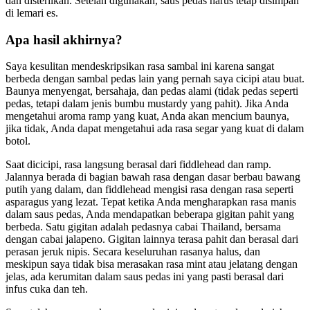
dan disterilkan. Setelah digunakan, saus pedas harus tetap disimpan
di lemari es.
Apa hasil akhirnya?
Saya kesulitan mendeskripsikan rasa sambal ini karena sangat
berbeda dengan sambal pedas lain yang pernah saya cicipi atau buat.
Baunya menyengat, bersahaja, dan pedas alami (tidak pedas seperti
pedas, tetapi dalam jenis bumbu mustardy yang pahit). Jika Anda
mengetahui aroma ramp yang kuat, Anda akan mencium baunya,
jika tidak, Anda dapat mengetahui ada rasa segar yang kuat di dalam
botol.
Saat dicicipi, rasa langsung berasal dari fiddlehead dan ramp.
Jalannya berada di bagian bawah rasa dengan dasar berbau bawang
putih yang dalam, dan fiddlehead mengisi rasa dengan rasa seperti
asparagus yang lezat. Tepat ketika Anda mengharapkan rasa manis
dalam saus pedas, Anda mendapatkan beberapa gigitan pahit yang
berbeda. Satu gigitan adalah pedasnya cabai Thailand, bersama
dengan cabai jalapeno. Gigitan lainnya terasa pahit dan berasal dari
perasan jeruk nipis. Secara keseluruhan rasanya halus, dan
meskipun saya tidak bisa merasakan rasa mint atau jelatang dengan
jelas, ada kerumitan dalam saus pedas ini yang pasti berasal dari
infus cuka dan teh.