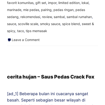
favorit komunitas
,
gift set
,
impor
,
limited edition
,
lokal
,
marinade
,
mie pedas
,
pairing
,
pedas ringan
,
pedas
sedang
,
rekomendasi
,
review
,
sambal
,
sambal rumahan
,
sauce
,
scoville scale
,
smoky sauce
,
spice blend
,
sweet &
spicy
,
taco
,
tips memasak
on
Leave a Comment
Gadis
Seksi
Makan
Habaneros
—
cerita hujan – Saus Pedas Crack Fox
Saus
Pedas
[ad_1] Beberapa bulan ini cuacanya sangat
Crack
basah. Seperti sebagian besar wilayah di
Fox