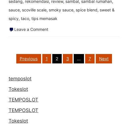
sedang
,
rekomendasi
,
review
,
sambal
,
sambal rumahan
,
sauce
,
scoville scale
,
smoky sauce
,
spice blend
,
sweet &
spicy
,
taco
,
tips memasak
on
Leave a Comment
Semua
memuji
penyelamat
Posts
Previous
1
2
3
…
7
Next
pagination
kotak
makan
temposlot
siang:
Tokeslot
5
Menit
TEMPOSLOT
Choccie
TEMPOSLOT
Crackle
Tokeslot
—