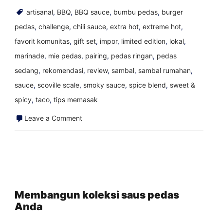
artisanal
,
BBQ
,
BBQ sauce
,
bumbu pedas
,
burger
pedas
,
challenge
,
chili sauce
,
extra hot
,
extreme hot
,
favorit komunitas
,
gift set
,
impor
,
limited edition
,
lokal
,
marinade
,
mie pedas
,
pairing
,
pedas ringan
,
pedas
sedang
,
rekomendasi
,
review
,
sambal
,
sambal rumahan
,
sauce
,
scoville scale
,
smoky sauce
,
spice blend
,
sweet &
spicy
,
taco
,
tips memasak
on
Leave a Comment
Fermentasi,
Lebih
Aktif
Dari
Sebelumnya
Membangun koleksi saus pedas
Anda
dalam