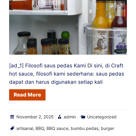
Saus
Pedas
[ad_1] Filosofi saus pedas Kami Di sini, di Craft
hot sauce, filosofi kami sederhana: saus pedas
dapat dan harus digunakan setiap kali
Read More
November 2, 2025
admin
Uncategorized
artisanal
,
BBQ
,
BBQ sauce
,
bumbu pedas
,
burger