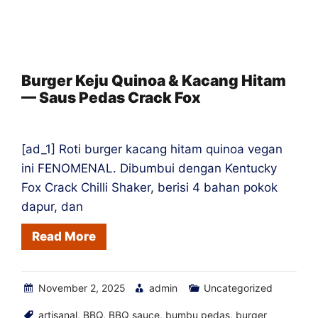
hujan
–
Saus
Pedas
Burger Keju Quinoa & Kacang Hitam
— Saus Pedas Crack Fox
Crack
Fox
[ad_1] Roti burger kacang hitam quinoa vegan
ini FENOMENAL. Dibumbui dengan Kentucky
Fox Crack Chilli Shaker, berisi 4 bahan pokok
dapur, dan
Read More
November 2, 2025
admin
Uncategorized
artisanal
,
BBQ
,
BBQ sauce
,
bumbu pedas
,
burger