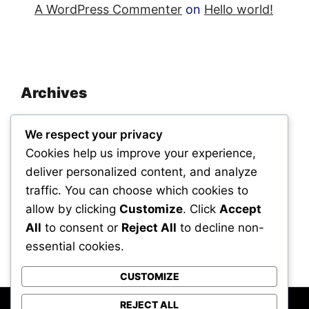
A WordPress Commenter
on
Hello world!
Archives
November 2025
We respect your privacy
September 2025
Cookies help us improve your experience,
deliver personalized content, and analyze
traffic. You can choose which cookies to
Categories
allow by clicking
Customize
. Click
Accept
All
to consent or
Reject All
to decline non-
Uncategorized
essential cookies.
CUSTOMIZE
REJECT ALL
Powered by WordPress