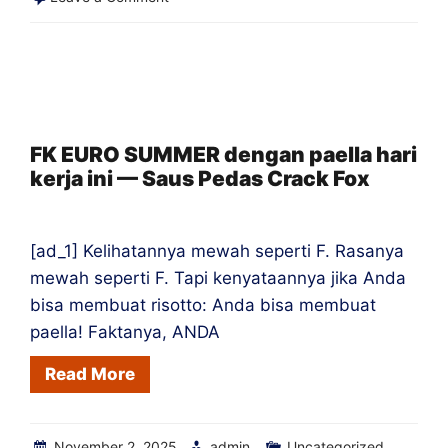
Acar
Piccadilli
bebas
gula
—
FK EURO SUMMER dengan paella hari
kerja ini — Saus Pedas Crack Fox
Saus
Pedas
Crack
[ad_1] Kelihatannya mewah seperti F. Rasanya
Fox
mewah seperti F. Tapi kenyataannya jika Anda
bisa membuat risotto: Anda bisa membuat
paella! Faktanya, ANDA
Read More
November 2, 2025
admin
Uncategorized