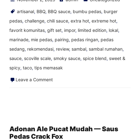
artisanal
,
BBQ
,
BBQ sauce
,
bumbu pedas
,
burger
pedas
,
challenge
,
chili sauce
,
extra hot
,
extreme hot
,
favorit komunitas
,
gift set
,
impor
,
limited edition
,
lokal
,
marinade
,
mie pedas
,
pairing
,
pedas ringan
,
pedas
sedang
,
rekomendasi
,
review
,
sambal
,
sambal rumahan
,
sauce
,
scoville scale
,
smoky sauce
,
spice blend
,
sweet &
spicy
,
taco
,
tips memasak
on
Leave a Comment
FK
EURO
SUMMER
dengan
paella
Adonan Ale Pucat Mudah — Saus
Pedas Crack Fox
hari