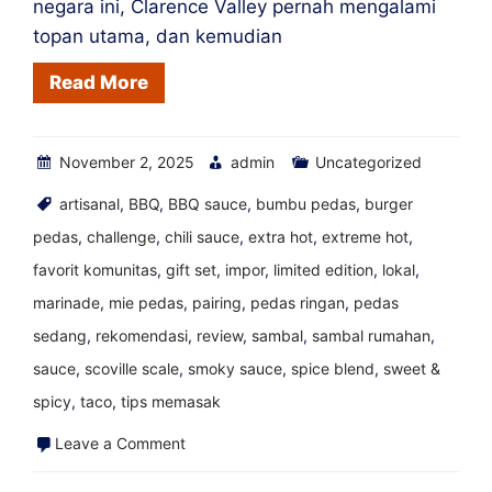
negara ini, Clarence Valley pernah mengalami
topan utama, dan kemudian
Read More
November 2, 2025
admin
Uncategorized
artisanal
,
BBQ
,
BBQ sauce
,
bumbu pedas
,
burger
pedas
,
challenge
,
chili sauce
,
extra hot
,
extreme hot
,
favorit komunitas
,
gift set
,
impor
,
limited edition
,
lokal
,
marinade
,
mie pedas
,
pairing
,
pedas ringan
,
pedas
sedang
,
rekomendasi
,
review
,
sambal
,
sambal rumahan
,
sauce
,
scoville scale
,
smoky sauce
,
spice blend
,
sweet &
spicy
,
taco
,
tips memasak
on
Leave a Comment
cerita