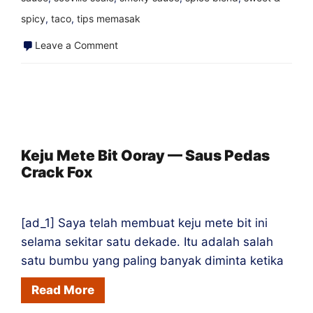
spicy
,
taco
,
tips memasak
on
Leave a Comment
Adonan
Ale
Pucat
Mudah
—
Keju Mete Bit Ooray — Saus Pedas
Crack Fox
Saus
Pedas
Crack
[ad_1] Saya telah membuat keju mete bit ini
Fox
selama sekitar satu dekade. Itu adalah salah
satu bumbu yang paling banyak diminta ketika
Read More