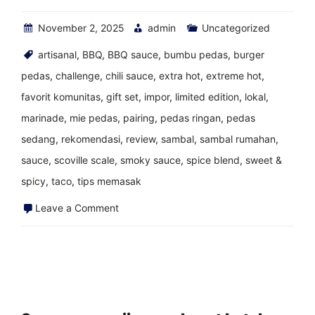
November 2, 2025
admin
Uncategorized
artisanal
,
BBQ
,
BBQ sauce
,
bumbu pedas
,
burger
pedas
,
challenge
,
chili sauce
,
extra hot
,
extreme hot
,
favorit komunitas
,
gift set
,
impor
,
limited edition
,
lokal
,
marinade
,
mie pedas
,
pairing
,
pedas ringan
,
pedas
sedang
,
rekomendasi
,
review
,
sambal
,
sambal rumahan
,
sauce
,
scoville scale
,
smoky sauce
,
spice blend
,
sweet &
spicy
,
taco
,
tips memasak
on
Leave a Comment
Keju
Mete
Bit
Ooray
—