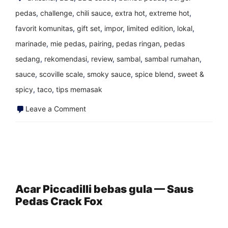
pedas
,
challenge
,
chili sauce
,
extra hot
,
extreme hot
,
favorit komunitas
,
gift set
,
impor
,
limited edition
,
lokal
,
marinade
,
mie pedas
,
pairing
,
pedas ringan
,
pedas
sedang
,
rekomendasi
,
review
,
sambal
,
sambal rumahan
,
sauce
,
scoville scale
,
smoky sauce
,
spice blend
,
sweet &
spicy
,
taco
,
tips memasak
on
Leave a Comment
Burger
Keju
Quinoa
&
Kacang
Acar Piccadilli bebas gula — Saus
Pedas Crack Fox
Hitam
—