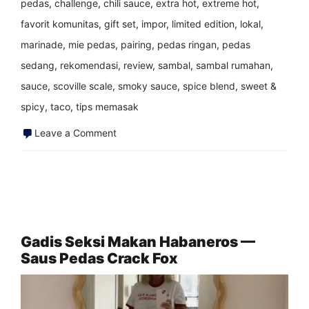
pedas
,
challenge
,
chili sauce
,
extra hot
,
extreme hot
,
favorit komunitas
,
gift set
,
impor
,
limited edition
,
lokal
,
marinade
,
mie pedas
,
pairing
,
pedas ringan
,
pedas
sedang
,
rekomendasi
,
review
,
sambal
,
sambal rumahan
,
sauce
,
scoville scale
,
smoky sauce
,
spice blend
,
sweet &
spicy
,
taco
,
tips memasak
on
Leave a Comment
Membangun
koleksi
saus
pedas
Anda
Gadis Seksi Makan Habaneros —
Saus Pedas Crack Fox