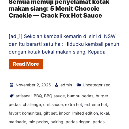
Semua memuji penyelamat kotak
makan siang: 5 Menit Choccie
Saus
Crackle — Crack Fox Hot Sauce
Pedas
Crack
Fox
[ad_1] Sekolah kembali kemarin di sini di NSW
dan itu berarti satu hal: Hidupku kembali penuh
dengan kotak bekal makan siang. Kepada
Read More
November 2, 2025
admin
Uncategorized
artisanal
,
BBQ
,
BBQ sauce
,
bumbu pedas
,
burger
pedas
,
challenge
,
chili sauce
,
extra hot
,
extreme hot
,
favorit komunitas
,
gift set
,
impor
,
limited edition
,
lokal
,
marinade
,
mie pedas
,
pairing
,
pedas ringan
,
pedas