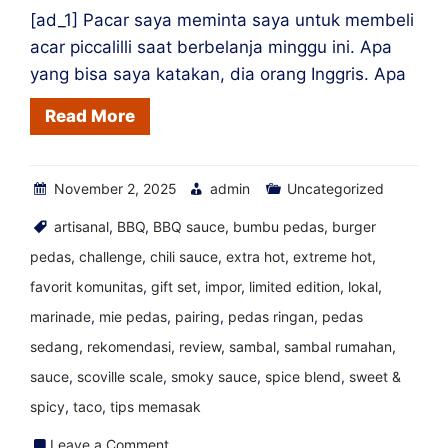
Saus
[ad_1] Pacar saya meminta saya untuk membeli
Pedas
acar piccalilli saat berbelanja minggu ini. Apa
Crack
yang bisa saya katakan, dia orang Inggris. Apa
Fox
Read More
November 2, 2025
admin
Uncategorized
artisanal
,
BBQ
,
BBQ sauce
,
bumbu pedas
,
burger
pedas
,
challenge
,
chili sauce
,
extra hot
,
extreme hot
,
favorit komunitas
,
gift set
,
impor
,
limited edition
,
lokal
,
marinade
,
mie pedas
,
pairing
,
pedas ringan
,
pedas
sedang
,
rekomendasi
,
review
,
sambal
,
sambal rumahan
,
sauce
,
scoville scale
,
smoky sauce
,
spice blend
,
sweet &
spicy
,
taco
,
tips memasak
on
Leave a Comment