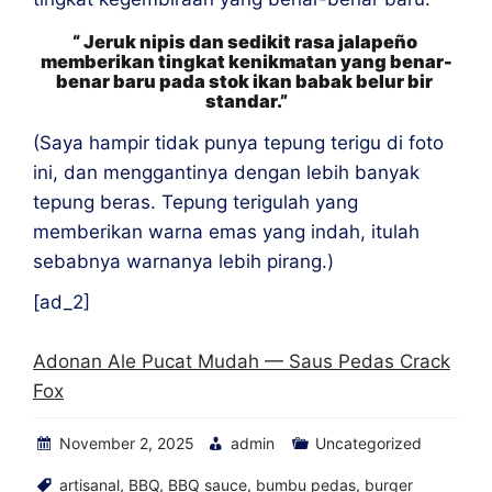
“ Jeruk nipis dan sedikit rasa jalapeño 
memberikan tingkat kenikmatan yang benar-
benar baru pada stok ikan babak belur bir 
standar.
”
(Saya hampir tidak punya tepung terigu di foto 
ini, dan menggantinya dengan lebih banyak 
tepung beras. Tepung terigulah yang 
memberikan warna emas yang indah, itulah 
sebabnya warnanya lebih pirang.)
[ad_2]
Adonan Ale Pucat Mudah — Saus Pedas Crack
Fox
November 2, 2025
admin
Uncategorized
artisanal
,
BBQ
,
BBQ sauce
,
bumbu pedas
,
burger