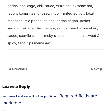
pedas
,
challenge
,
chili sauce
,
extra hot
,
extreme hot
,
favorit komunitas
,
gift set
,
impor
,
limited edition
,
lokal
,
marinade
,
mie pedas
,
pairing
,
pedas ringan
,
pedas
sedang
,
rekomendasi
,
review
,
sambal
,
sambal rumahan
,
sauce
,
scoville scale
,
smoky sauce
,
spice blend
,
sweet &
spicy
,
taco
,
tips memasak
Previous
Next
Leave a Reply
Required fields are
Your email address will not be published.
marked
*