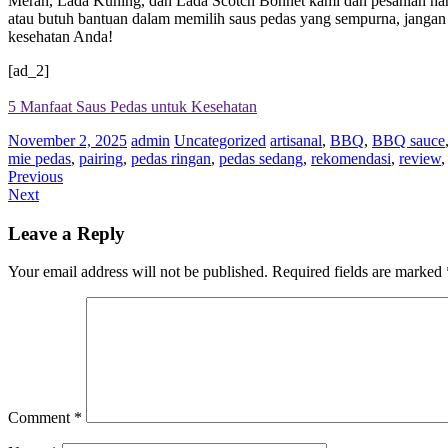
Merah, Lada Kuning, dan Lada Scotch Bonnet kami dan pesanlah har
atau butuh bantuan dalam memilih saus pedas yang sempurna, jangan
kesehatan Anda!
[ad_2]
5 Manfaat Saus Pedas untuk Kesehatan
November 2, 2025
admin
Uncategorized
artisanal
,
BBQ
,
BBQ sauce
mie pedas
,
pairing
,
pedas ringan
,
pedas sedang
,
rekomendasi
,
review
Previous
Next
Leave a Reply
Your email address will not be published.
Required fields are marked
Comment
*