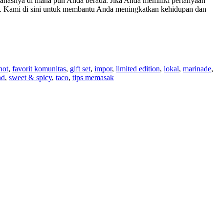
anasnya di mana pun Anda berada. Jika Anda memiliki pertanyaan
. Kami di sini untuk membantu Anda meningkatkan kehidupan dan
hot
,
favorit komunitas
,
gift set
,
impor
,
limited edition
,
lokal
,
marinade
,
nd
,
sweet & spicy
,
taco
,
tips memasak