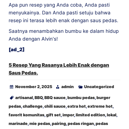
Apa pun resep yang Anda coba, Anda pasti
menyukainya. Dan Anda pasti setuju bahwa
resep ini terasa lebih enak dengan saus pedas.
Saatnya menambahkan bumbu ke dalam hidup
Anda dengan Alvin's!
[ad_2]
5 Resep Yang Rasanya Lebih Enak dengan
Saus Pedas.
November 2, 2025
admin
Uncategorized
artisanal
,
BBQ
,
BBQ sauce
,
bumbu pedas
,
burger
pedas
,
challenge
,
chili sauce
,
extra hot
,
extreme hot
,
favorit komunitas
,
gift set
,
impor
,
limited edition
,
lokal
,
marinade
,
mie pedas
,
pairing
,
pedas ringan
,
pedas