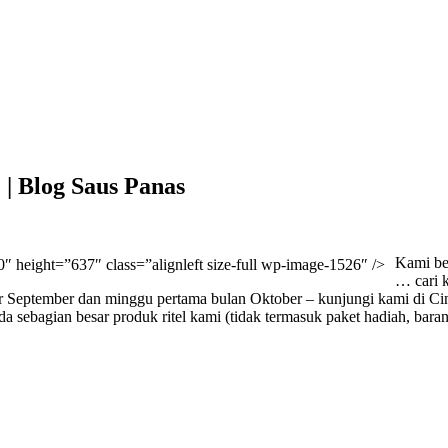
 | Blog Saus Panas
Kami ber
 height=”637″ class=”alignleft size-full wp-image-1526″ />
… cari 
r September dan minggu pertama bulan Oktober – kunjungi kami di Cin
da sebagian besar produk ritel kami (tidak termasuk paket hadiah, ba