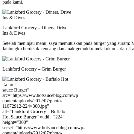
pada kami.
Lankford Grocery – Diners, Drive
Ins & Dives
Setelah meninjau menu, saya memutuskan pada burger yang suram: M
Jantungku berdetak kencang dan anak gemukku melakukan tarian. La
Lankford Grocery – Grim Burger
sauce Burger”
src=”https://www.hotsauceblog.com/wp-
content/uploads/2012/07/photo-
11072912-224×300.jpg”
alt=”Lankford Grocery – Buffalo
Hot Sauce Burger” width=”224″
height=”300″
srcset=”https://www.hotsauceblog.com/wp-
content/uploads/2012/07/photo-