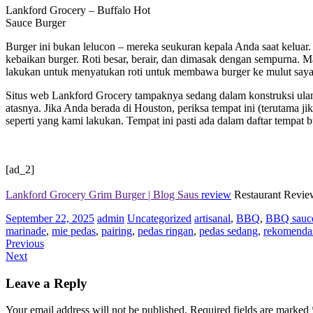
Lankford Grocery – Buffalo Hot
Sauce Burger
Burger ini bukan lelucon – mereka seukuran kepala Anda saat keluar.
kebaikan burger. Roti besar, berair, dan dimasak dengan sempurna. M
lakukan untuk menyatukan roti untuk membawa burger ke mulut saya
Situs web Lankford Grocery tampaknya sedang dalam konstruksi ulan
atasnya. Jika Anda berada di Houston, periksa tempat ini (terutama
seperti yang kami lakukan. Tempat ini pasti ada dalam daftar tempat b
[ad_2]
Lankford Grocery Grim Burger | Blog Saus
review
Restaurant Revie
September 22, 2025
admin
Uncategorized
artisanal
,
BBQ
,
BBQ sauc
marinade
,
mie pedas
,
pairing
,
pedas ringan
,
pedas sedang
,
rekomenda
Previous
Next
Leave a Reply
Your email address will not be published.
Required fields are marked