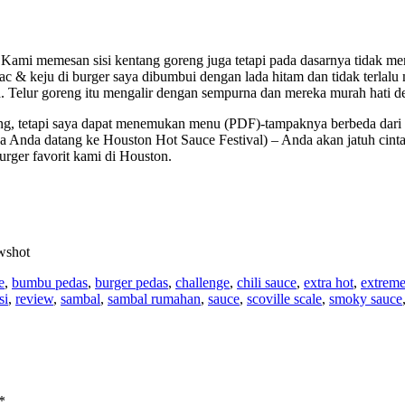
 Kami memesan sisi kentang goreng juga tetapi pada dasarnya tidak me
ac & keju di burger saya dibumbui dengan lada hitam dan tidak terlalu
. Telur goreng itu mengalir dengan sempurna dan mereka murah hati 
g, tetapi saya dapat menemukan menu (PDF)-tampaknya berbeda dari ya
 jika Anda datang ke Houston Hot Sauce Festival) – Anda akan jatuh ci
urger favorit kami di Houston.
wshot
e
,
bumbu pedas
,
burger pedas
,
challenge
,
chili sauce
,
extra hot
,
extreme
si
,
review
,
sambal
,
sambal rumahan
,
sauce
,
scoville scale
,
smoky sauce
*