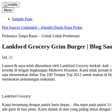
Skip
to
Menu
content
Sample Page
Hot Sauces Unlimited – Jelajahi Dunia Rasa Pedas
Pedasnya Tanpa Batas – Untuk Lidah Pemberani
Lankford Grocery Grim Burger | Blog Sau
[ad_1]
Lauren & saya telah dikendarai oleh Lankford Grocery berkali -kali –
terselip di tengah lingkungan Midtown Houston. Kami tidak pernah ber
saja menemukan daftar Top 100 Tempat Top 2012 untuk makan di Ho
melakukan petualangan makanan.
Lankford Grocery
Kami beruntung dengan parkir baris depan – tiba tepat pada pukul 11:
ada garis di luar pintu. Kami duduk di stan yang paling dekat denga