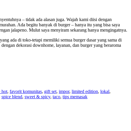
nyentuhnya – tidak ada alasan juga. Wajah kami diisi dengan
 murahan. Ada begitu banyak di burger – hanya itu yang bisa saya
dengan jalapeno. Mulut saya menyiram sekarang hanya mengingatnya.
ng ada di toko-tetapi memiliki semua burger dasar yang sama di
nta dengan dekorasi downhome, layanan, dan burger yang beraroma
 hot
,
favorit komunitas
,
gift set
,
impor
,
limited edition
,
lokal
,
,
spice blend
,
sweet & spicy
,
taco
,
tips memasak