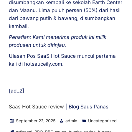
disumbangkan kembali ke sekolah Earth Center
dan Maanu. Lima puluh persen (50%) dari hasil
dari bawang putih & bawang, disumbangkan
kembali.
Penafian: Kami menerima produk ini milik
produsen untuk ditinjau.
Ulasan Pos SaaS Hot Sauce muncul pertama
kali di hotsauceily.com.
[ad_2]
Saas Hot Sauce
review
| Blog Saus Panas
September 22, 2025
admin
Uncategorized
artisanal
,
BBQ
,
BBQ sauce
,
bumbu pedas
,
burger