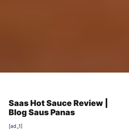
Saas Hot Sauce Review |
Blog Saus Panas
[ad_1]