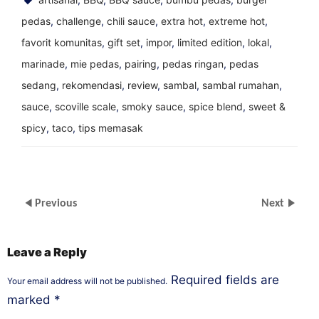
pedas
,
challenge
,
chili sauce
,
extra hot
,
extreme hot
,
favorit komunitas
,
gift set
,
impor
,
limited edition
,
lokal
,
marinade
,
mie pedas
,
pairing
,
pedas ringan
,
pedas
sedang
,
rekomendasi
,
review
,
sambal
,
sambal rumahan
,
sauce
,
scoville scale
,
smoky sauce
,
spice blend
,
sweet &
spicy
,
taco
,
tips memasak
Previous
Next
Leave a Reply
Required fields are
Your email address will not be published.
marked
*