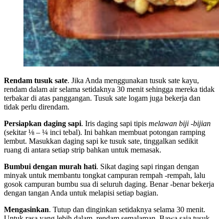
Rendam tusuk sate
. Jika Anda menggunakan tusuk sate kayu,
rendam dalam air selama setidaknya 30 menit sehingga mereka tidak
terbakar di atas panggangan. Tusuk sate logam juga bekerja dan
tidak perlu direndam.
Persiapkan daging sapi
. Iris daging sapi tipis
melawan biji -bijian
(sekitar ⅛ – ¼ inci tebal). Ini bahkan membuat potongan ramping
lembut. Masukkan daging sapi ke tusuk sate, tinggalkan sedikit
ruang di antara setiap strip bahkan untuk memasak.
Bumbui dengan murah hati
. Sikat daging sapi ringan dengan
minyak untuk membantu tongkat campuran rempah -rempah, lalu
gosok campuran bumbu sua di seluruh daging. Benar -benar bekerja
dengan tangan Anda untuk melapisi setiap bagian.
Mengasinkan
. Tutup dan dinginkan setidaknya selama 30 menit.
Untuk rasa yang lebih dalam, rendam semalaman. Bawa saja tusuk