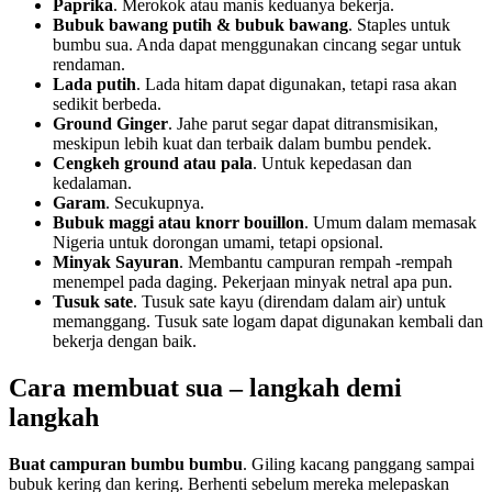
Paprika
. Merokok atau manis keduanya bekerja.
Bubuk bawang putih & bubuk bawang
. Staples untuk
bumbu sua. Anda dapat menggunakan cincang segar untuk
rendaman.
Lada putih
. Lada hitam dapat digunakan, tetapi rasa akan
sedikit berbeda.
Ground Ginger
. Jahe parut segar dapat ditransmisikan,
meskipun lebih kuat dan terbaik dalam bumbu pendek.
Cengkeh ground atau pala
. Untuk kepedasan dan
kedalaman.
Garam
. Secukupnya.
Bubuk maggi atau knorr bouillon
. Umum dalam memasak
Nigeria untuk dorongan umami, tetapi opsional.
Minyak Sayuran
. Membantu campuran rempah -rempah
menempel pada daging. Pekerjaan minyak netral apa pun.
Tusuk sate
. Tusuk sate kayu (direndam dalam air) untuk
memanggang. Tusuk sate logam dapat digunakan kembali dan
bekerja dengan baik.
Cara membuat sua – langkah demi
langkah
Buat campuran bumbu bumbu
. Giling kacang panggang sampai
bubuk kering dan kering. Berhenti sebelum mereka melepaskan