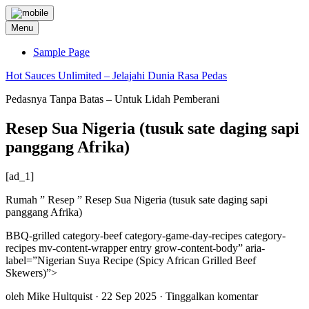
Skip
to
Menu
content
Sample Page
Hot Sauces Unlimited – Jelajahi Dunia Rasa Pedas
Pedasnya Tanpa Batas – Untuk Lidah Pemberani
Resep Sua Nigeria (tusuk sate daging sapi
panggang Afrika)
[ad_1]
Rumah
”
Resep
”
Resep Sua Nigeria (tusuk sate daging sapi
panggang Afrika)
BBQ-grilled category-beef category-game-day-recipes category-
recipes mv-content-wrapper entry grow-content-body” aria-
label=”Nigerian Suya Recipe (Spicy African Grilled Beef
Skewers)”>
oleh
Mike Hultquist
·
22 Sep 2025
·
Tinggalkan komentar