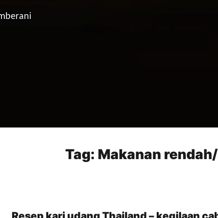
emberani
Tag:
Makanan rendah
Resep kari udang Thailand – kegilaan ca