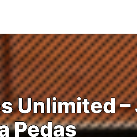
 Unlimited – 
a Pedas