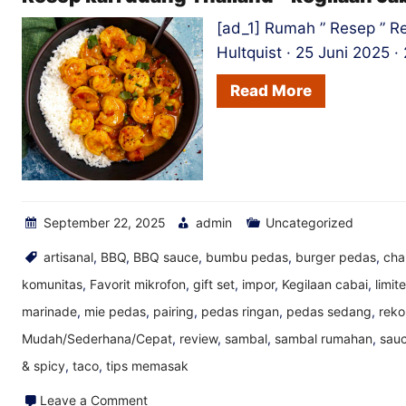
[ad_1] Rumah ” Resep ” R
Hultquist · 25 Juni 2025 
Read More
September 22, 2025
admin
Uncategorized
artisanal
,
BBQ
,
BBQ sauce
,
bumbu pedas
,
burger pedas
,
cha
komunitas
,
Favorit mikrofon
,
gift set
,
impor
,
Kegilaan cabai
,
limit
marinade
,
mie pedas
,
pairing
,
pedas ringan
,
pedas sedang
,
rek
Mudah/Sederhana/Cepat
,
review
,
sambal
,
sambal rumahan
,
sau
& spicy
,
taco
,
tips memasak
on
Leave a Comment