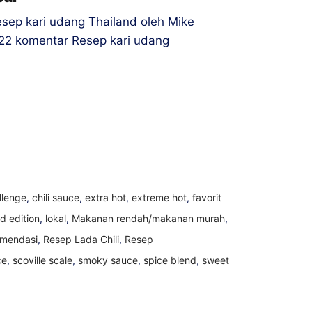
esep kari udang Thailand oleh Mike
· 22 komentar Resep kari udang
llenge
,
chili sauce
,
extra hot
,
extreme hot
,
favorit
ed edition
,
lokal
,
Makanan rendah/makanan murah
,
omendasi
,
Resep Lada Chili
,
Resep
ce
,
scoville scale
,
smoky sauce
,
spice blend
,
sweet