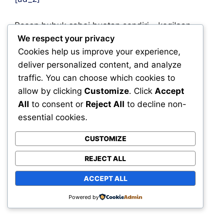
Resep bubuk cabai buatan sendiri – kegilaan
We respect your privacy
cabai
Cookies help us improve your experience,
September 22, 2025
admin
Uncategorized
deliver personalized content, and analyze
traffic. You can choose which cookies to
artisanal
,
BBQ
,
BBQ sauce
,
bumbu pedas
,
burger
allow by clicking
Customize
. Click
Accept
pedas
,
challenge
,
chili sauce
,
extra hot
,
extreme hot
,
All
to consent or
Reject All
to decline non-
favorit komunitas
,
Favorit mikrofon
,
gift set
,
impor
,
essential cookies.
Kegilaan cabai
,
limited edition
,
lokal
,
marinade
,
mie pedas
,
CUSTOMIZE
pairing
,
pedas ringan
,
pedas sedang
,
rekomendasi
,
Resep
Lada Chili
,
review
,
sambal
,
sambal rumahan
,
sauce
,
REJECT ALL
scoville scale
,
smoky sauce
,
spice blend
,
sweet & spicy
,
ACCEPT ALL
taco
,
tips memasak
Powered by