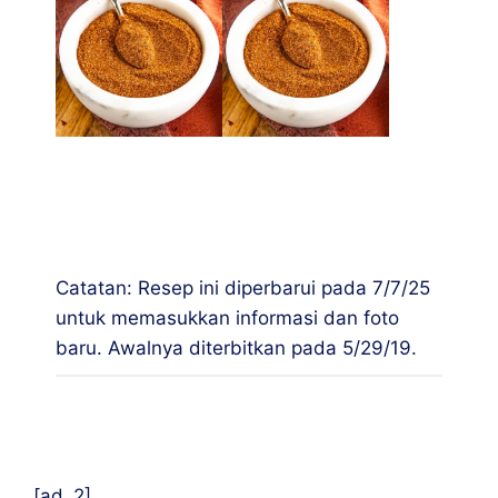
Apakah Anda menikmati resep ini?
Saya suka
mendengar bagaimana Anda menyukainya dan
bagaimana Anda membuatnya sendiri. Tinggalkan
komentar di bawah ini dan tag @chilipepperness di
media sosial.
Catatan: Resep ini diperbarui pada 7/7/25
untuk memasukkan informasi dan foto
baru. Awalnya diterbitkan pada 5/29/19.
Interaksi
pembaca
[ad_2]