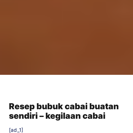
Resep bubuk cabai buatan
sendiri – kegilaan cabai
[ad_1]