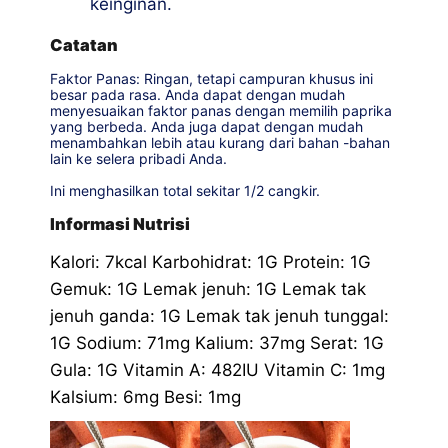
keinginan.
Catatan
Faktor Panas: Ringan, tetapi campuran khusus ini
besar pada rasa. Anda dapat dengan mudah
menyesuaikan faktor panas dengan memilih paprika
yang berbeda. Anda juga dapat dengan mudah
menambahkan lebih atau kurang dari bahan -bahan
lain ke selera pribadi Anda.
Ini menghasilkan total sekitar 1/2 cangkir.
Informasi Nutrisi
Kalori:
7
kcal
Karbohidrat:
1
G
Protein:
1
G
Gemuk:
1
G
Lemak jenuh:
1
G
Lemak tak
jenuh ganda:
1
G
Lemak tak jenuh tunggal:
1
G
Sodium:
71
mg
Kalium:
37
mg
Serat:
1
G
Gula:
1
G
Vitamin A:
482
IU
Vitamin C:
1
mg
Kalsium:
6
mg
Besi:
1
mg