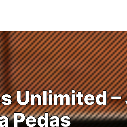
 Unlimited – 
a Pedas