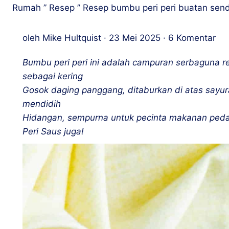
Rumah
”
Resep
”
Resep bumbu peri peri buatan send
oleh
Mike Hultquist
·
23 Mei 2025
·
6 Komentar
Bumbu peri peri ini adalah campuran serbaguna 
sebagai kering
Gosok daging panggang, ditaburkan di atas sayu
mendidih
Hidangan, sempurna untuk pecinta makanan pedas.
Peri Saus juga!