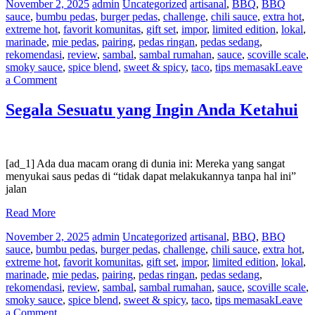
November 2, 2025
admin
Uncategorized
artisanal
,
BBQ
,
BBQ
sauce
,
bumbu pedas
,
burger pedas
,
challenge
,
chili sauce
,
extra hot
,
extreme hot
,
favorit komunitas
,
gift set
,
impor
,
limited edition
,
lokal
,
marinade
,
mie pedas
,
pairing
,
pedas ringan
,
pedas sedang
,
rekomendasi
,
review
,
sambal
,
sambal rumahan
,
sauce
,
scoville scale
,
smoky sauce
,
spice blend
,
sweet & spicy
,
taco
,
tips memasak
Leave
on
a Comment
5
Resep
Segala Sesuatu yang Ingin Anda Ketahui
Yang
Rasanya
Lebih
Enak
[ad_1] Ada dua macam orang di dunia ini: Mereka yang sangat
dengan
menyukai saus pedas di “tidak dapat melakukannya tanpa hal ini”
Saus
jalan
Pedas.
Read More
November 2, 2025
admin
Uncategorized
artisanal
,
BBQ
,
BBQ
sauce
,
bumbu pedas
,
burger pedas
,
challenge
,
chili sauce
,
extra hot
,
extreme hot
,
favorit komunitas
,
gift set
,
impor
,
limited edition
,
lokal
,
marinade
,
mie pedas
,
pairing
,
pedas ringan
,
pedas sedang
,
rekomendasi
,
review
,
sambal
,
sambal rumahan
,
sauce
,
scoville scale
,
smoky sauce
,
spice blend
,
sweet & spicy
,
taco
,
tips memasak
Leave
on
a Comment