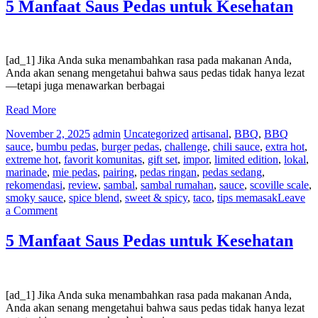
BBQ
5 Manfaat Saus Pedas untuk Kesehatan
Musim
Panas
Anda
dengan
[ad_1] Jika Anda suka menambahkan rasa pada makanan Anda,
Saus
Anda akan senang mengetahui bahwa saus pedas tidak hanya lezat
Pedas
—tetapi juga menawarkan berbagai
|
Denver,
Read More
CO
November 2, 2025
admin
Uncategorized
artisanal
,
BBQ
,
BBQ
sauce
,
bumbu pedas
,
burger pedas
,
challenge
,
chili sauce
,
extra hot
,
extreme hot
,
favorit komunitas
,
gift set
,
impor
,
limited edition
,
lokal
,
marinade
,
mie pedas
,
pairing
,
pedas ringan
,
pedas sedang
,
rekomendasi
,
review
,
sambal
,
sambal rumahan
,
sauce
,
scoville scale
,
smoky sauce
,
spice blend
,
sweet & spicy
,
taco
,
tips memasak
Leave
on
a Comment
5
Manfaat
5 Manfaat Saus Pedas untuk Kesehatan
Saus
Pedas
untuk
Kesehatan
[ad_1] Jika Anda suka menambahkan rasa pada makanan Anda,
Anda akan senang mengetahui bahwa saus pedas tidak hanya lezat