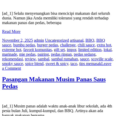
yang
Dapat
Anda
[ad_1] Selalu menyenangkan bisa mencicipi makanan dari seluruh
Beli
dunia. Namun jika Anda memiliki toleransi yang rendah terhadap
Secara
makanan panas dan pedas, beberapa
Online
Read More
November 2, 2025
admin
Uncategorized
artisanal
,
BBQ
,
BBQ
sauce
,
bumbu pedas
,
burger pedas
,
challenge
,
chili sauce
,
extra hot
,
extreme hot
,
favorit komunitas
,
gift set
,
impor
,
limited edition
,
lokal
,
marinade
,
mie pedas
,
pairing
,
pedas ringan
,
pedas sedang
,
rekomendasi
,
review
,
sambal
,
sambal rumahan
,
sauce
,
scoville scale
,
smoky sauce
,
spice blend
,
sweet & spicy
,
taco
,
tips memasak
Leave
on
a Comment
5
Tips
Pasangan Makanan Musim Panas Saus
Untuk
Pedas
Membangun
Toleransi
Saus
Pedas
Anda
[ad_1] Musim panas adalah waktu anak-anak libur sekolah, ada 4th
pesta bulan Juli, kumpul-kumpul, dan BBQ. Artinya akan ada
banyak makanan bersama