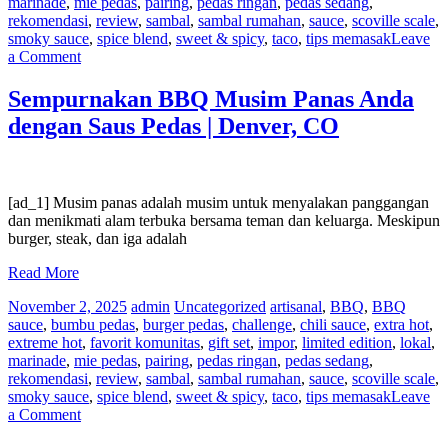
marinade
,
mie pedas
,
pairing
,
pedas ringan
,
pedas sedang
,
rekomendasi
,
review
,
sambal
,
sambal rumahan
,
sauce
,
scoville scale
,
smoky sauce
,
spice blend
,
sweet & spicy
,
taco
,
tips memasak
Leave
on
a Comment
Resep
Saus
Sempurnakan BBQ Musim Panas Anda
Pedas
dengan Saus Pedas | Denver, CO
Vegan
|
Miami,
FL
[ad_1] Musim panas adalah musim untuk menyalakan panggangan
dan menikmati alam terbuka bersama teman dan keluarga. Meskipun
burger, steak, dan iga adalah
Read More
November 2, 2025
admin
Uncategorized
artisanal
,
BBQ
,
BBQ
sauce
,
bumbu pedas
,
burger pedas
,
challenge
,
chili sauce
,
extra hot
,
extreme hot
,
favorit komunitas
,
gift set
,
impor
,
limited edition
,
lokal
,
marinade
,
mie pedas
,
pairing
,
pedas ringan
,
pedas sedang
,
rekomendasi
,
review
,
sambal
,
sambal rumahan
,
sauce
,
scoville scale
,
smoky sauce
,
spice blend
,
sweet & spicy
,
taco
,
tips memasak
Leave
on
a Comment
Sempurnakan