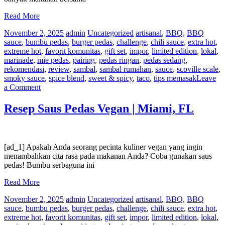
Read More
November 2, 2025
admin
Uncategorized
artisanal
,
BBQ
,
BBQ
sauce
,
bumbu pedas
,
burger pedas
,
challenge
,
chili sauce
,
extra hot
,
extreme hot
,
favorit komunitas
,
gift set
,
impor
,
limited edition
,
lokal
,
marinade
,
mie pedas
,
pairing
,
pedas ringan
,
pedas sedang
,
rekomendasi
,
review
,
sambal
,
sambal rumahan
,
sauce
,
scoville scale
,
smoky sauce
,
spice blend
,
sweet & spicy
,
taco
,
tips memasak
Leave
on
a Comment
Pasangan
Makanan
Resep Saus Pedas Vegan | Miami, FL
Musim
Panas
Saus
Pedas
[ad_1] Apakah Anda seorang pecinta kuliner vegan yang ingin
menambahkan cita rasa pada makanan Anda? Coba gunakan saus
pedas! Bumbu serbaguna ini
Read More
November 2, 2025
admin
Uncategorized
artisanal
,
BBQ
,
BBQ
sauce
,
bumbu pedas
,
burger pedas
,
challenge
,
chili sauce
,
extra hot
,
extreme hot
,
favorit komunitas
,
gift set
,
impor
,
limited edition
,
lokal
,