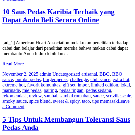
Segala
Sesuatu
10 Saus Pedas Karibia Terbaik yang
yang
Dapat Anda Beli Secara Online
Ingin
Anda
Ketahui
[ad_1] American Heart Association melakukan penelitian terhadap
cabai dan belajar dari penelitian mereka bahwa makan cabai dapat
membantu Anda hidup lebih lama.
Read More
November 2, 2025
admin
Uncategorized
artisanal
,
BBQ
,
BBQ
sauce
,
bumbu pedas
,
burger pedas
,
challenge
,
chili sauce
,
extra hot
,
extreme hot
,
favorit komunitas
,
gift set
,
impor
,
limited edition
,
lokal
,
marinade
,
mie pedas
,
pairing
,
pedas ringan
,
pedas sedang
,
rekomendasi
,
review
,
sambal
,
sambal rumahan
,
sauce
,
scoville scale
,
smoky sauce
,
spice blend
,
sweet & spicy
,
taco
,
tips memasak
Leave
on
a Comment
10
Saus
5 Tips Untuk Membangun Toleransi Saus
Pedas
Pedas Anda
Karibia
Terbaik