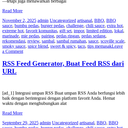
—tetapi juga menawarkan berbagai
Read More
November 2, 2025
admin
Uncategorized
artisanal
,
BBQ
,
BBQ
sauce
,
bumbu pedas
,
burger pedas
,
challenge
,
chili sauce
,
extra hot
,
extreme hot
,
favorit komunitas
,
gift set
,
impor
,
limited edition
,
lokal
,
marinade
,
mie pedas
,
pairing
,
pedas ringan
,
pedas sedang
,
rekomendasi
,
review
,
sambal
,
sambal rumahan
,
sauce
,
scoville scale
,
smoky sauce
,
spice blend
,
sweet & spicy
,
taco
,
tips memasak
Leave
on
a Comment
5
Manfaat
RSS Feed Generator, Buat Feed RSS dari
Saus
URL
Pedas
untuk
Kesehatan
[ad_1] Integrasi umpan RSS Buat umpan RSS Anda berfungsi lebih
baik dengan berintegrasi dengan platform favorit Anda. Hemat
waktu dengan menghubungkan alat
Read More
September 29, 2025
admin
Uncategorized
artisanal
,
BBQ
,
BBQ
sauce
,
bumbu pedas
,
burger pedas
,
challenge
,
chili sauce
,
extra hot
,