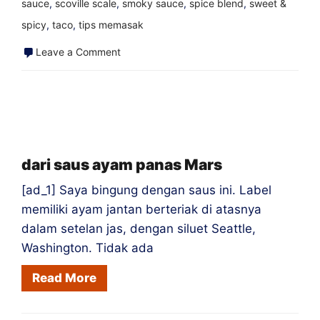
sauce
,
scoville scale
,
smoky sauce
,
spice blend
,
sweet &
spicy
,
taco
,
tips memasak
on
Leave a Comment
Cornferno
–
Popcorn
terpanas.
Pernah.
dari saus ayam panas Mars
[ad_1] Saya bingung dengan saus ini. Label
memiliki ayam jantan berteriak di atasnya
dalam setelan jas, dengan siluet Seattle,
Washington. Tidak ada
Read More