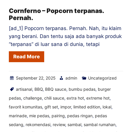
Habanero
Cornferno – Popcorn terpanas.
Pernah.
[ad_1] Popcorn terpanas. Pernah. Nah, itu klaim
yang berani. Dan tentu saja ada banyak produk
“terpanas” di luar sana di dunia, tetapi
Read More
September 22, 2025
admin
Uncategorized
artisanal
,
BBQ
,
BBQ sauce
,
bumbu pedas
,
burger
pedas
,
challenge
,
chili sauce
,
extra hot
,
extreme hot
,
favorit komunitas
,
gift set
,
impor
,
limited edition
,
lokal
,
marinade
,
mie pedas
,
pairing
,
pedas ringan
,
pedas
sedang
,
rekomendasi
,
review
,
sambal
,
sambal rumahan
,