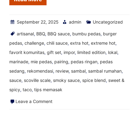
Blog
Saus
September 22, 2025
Panas
admin
Uncategorized
artisanal
,
BBQ
,
BBQ sauce
,
bumbu pedas
,
burger
pedas
,
challenge
,
chili sauce
,
extra hot
,
extreme hot
,
favorit komunitas
,
gift set
,
impor
,
limited edition
,
lokal
,
marinade
,
mie pedas
,
pairing
,
pedas ringan
,
pedas
sedang
,
rekomendasi
,
review
,
sambal
,
sambal rumahan
,
sauce
,
scoville scale
,
smoky sauce
,
spice blend
,
sweet &
spicy
,
taco
,
tips memasak
on
Leave a Comment
Saus
Panas
Yucateco
Red