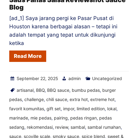
Blog
[ad_1] Saya jarang pergi ke Pasar Pusat di
Houston karena berbagai alasan – tetapi ini
adalah tempat yang tepat untuk dikunjungi
ketika
Read More
September 22, 2025
admin
Uncategorized
artisanal
,
BBQ
,
BBQ sauce
,
bumbu pedas
,
burger
pedas
,
challenge
,
chili sauce
,
extra hot
,
extreme hot
,
favorit komunitas
,
gift set
,
impor
,
limited edition
,
lokal
,
marinade
,
mie pedas
,
pairing
,
pedas ringan
,
pedas
sedang
,
rekomendasi
,
review
,
sambal
,
sambal rumahan
,
sauce
,
scoville scale
,
smoky sauce
,
spice blend
,
sweet &