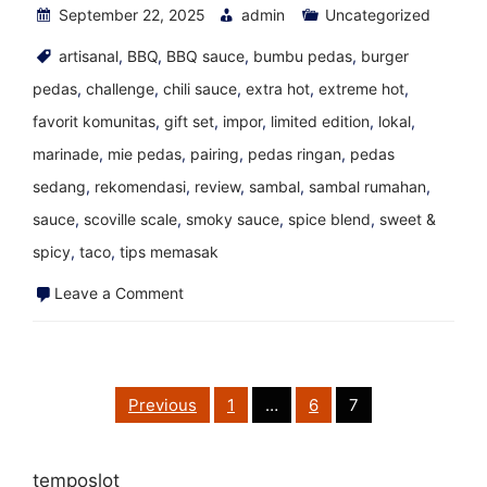
September 22, 2025
admin
Uncategorized
artisanal
,
BBQ
,
BBQ sauce
,
bumbu pedas
,
burger
pedas
,
challenge
,
chili sauce
,
extra hot
,
extreme hot
,
favorit komunitas
,
gift set
,
impor
,
limited edition
,
lokal
,
marinade
,
mie pedas
,
pairing
,
pedas ringan
,
pedas
sedang
,
rekomendasi
,
review
,
sambal
,
sambal rumahan
,
sauce
,
scoville scale
,
smoky sauce
,
spice blend
,
sweet &
spicy
,
taco
,
tips memasak
on
Leave a Comment
dari
saus
ayam
Posts
Previous
1
…
6
7
pagination
panas
Mars
temposlot