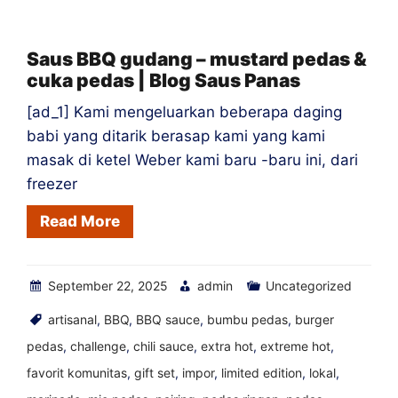
Babi
|
Saus BBQ gudang – mustard pedas &
cuka pedas | Blog Saus Panas
Blog
Saus
[ad_1] Kami mengeluarkan beberapa daging
Review
babi yang ditarik berasap kami yang kami
Restaurant
masak di ketel Weber kami baru -baru ini, dari
freezer
Reviewshot
Read More
September 22, 2025
admin
Uncategorized
artisanal
,
BBQ
,
BBQ sauce
,
bumbu pedas
,
burger
pedas
,
challenge
,
chili sauce
,
extra hot
,
extreme hot
,
favorit komunitas
,
gift set
,
impor
,
limited edition
,
lokal
,