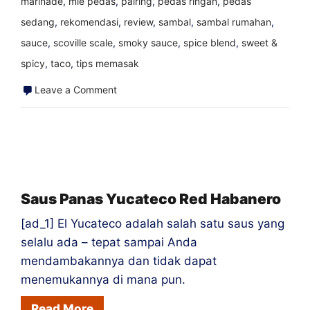
marinade
,
mie pedas
,
pairing
,
pedas ringan
,
pedas
sedang
,
rekomendasi
,
review
,
sambal
,
sambal rumahan
,
sauce
,
scoville scale
,
smoky sauce
,
spice blend
,
sweet &
spicy
,
taco
,
tips memasak
on
Leave a Comment
Saus
BBQ
gudang
–
mustard
Saus Panas Yucateco Red Habanero
pedas
[ad_1] El Yucateco adalah salah satu saus yang
&
selalu ada – tepat sampai Anda
cuka
mendambakannya dan tidak dapat
pedas
menemukannya di mana pun.
|
Read More