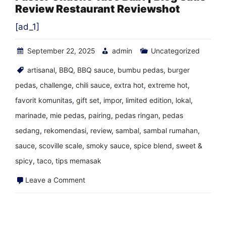
Review Restaurant Reviewshot
Blog
Saus
[ad_1]
Review
September 22, 2025
admin
Uncategorized
Restaurant
Reviewshot
artisanal
,
BBQ
,
BBQ sauce
,
bumbu pedas
,
burger
pedas
,
challenge
,
chili sauce
,
extra hot
,
extreme hot
,
favorit komunitas
,
gift set
,
impor
,
limited edition
,
lokal
,
marinade
,
mie pedas
,
pairing
,
pedas ringan
,
pedas
sedang
,
rekomendasi
,
review
,
sambal
,
sambal rumahan
,
sauce
,
scoville scale
,
smoky sauce
,
spice blend
,
sweet &
spicy
,
taco
,
tips memasak
on
Leave a Comment
Pastor
Chacho
Taco