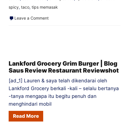
spicy
,
taco
,
tips memasak
on
Leave a Comment
The
Pure
Salsa
Review
–
Lankford Grocery Grim Burger | Blog
Saus Review Restaurant Reviewshot
Blog
Blog
[ad_1] Lauren & saya telah dikendarai oleh
Saus
Lankford Grocery berkali -kali – selalu bertanya
Panas
-tanya mengapa itu begitu penuh dan
menghindari mobil
Salsa
Reviewshot
Read More
Sauce