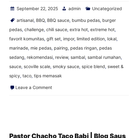
Blog
September 22, 2025
admin
Uncategorized
artisanal
,
BBQ
,
BBQ sauce
,
bumbu pedas
,
burger
pedas
,
challenge
,
chili sauce
,
extra hot
,
extreme hot
,
favorit komunitas
,
gift set
,
impor
,
limited edition
,
lokal
,
marinade
,
mie pedas
,
pairing
,
pedas ringan
,
pedas
sedang
,
rekomendasi
,
review
,
sambal
,
sambal rumahan
,
sauce
,
scoville scale
,
smoky sauce
,
spice blend
,
sweet &
spicy
,
taco
,
tips memasak
on
Leave a Comment
Lankford
Grocery
Grim
Burger
|
Pastor Chacho Taco Babi | Blog Saus