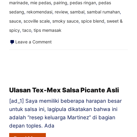
Saus
marinade
,
mie pedas
,
pairing
,
pedas ringan
,
pedas
Panas
sedang
,
rekomendasi
,
review
,
sambal
,
sambal rumahan
,
sauce
,
scoville scale
,
smoky sauce
,
spice blend
,
sweet &
spicy
,
taco
,
tips memasak
on
Leave a Comment
Houston
Hot
Sauce
Festival
–
Ulasan Tex-Mex Salsa Picante Asli
Diskon
[ad_1] Saya memiliki beberapa harapan besar
30%!
untuk salsa ini, lagipula dikatakan bahwa ini
|
adalah “resep keluarga Martinez” di bagian
Blog
depan toples. Ada
Saus