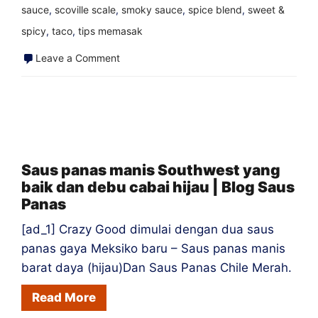
sauce
,
scoville scale
,
smoky sauce
,
spice blend
,
sweet &
spicy
,
taco
,
tips memasak
on
Leave a Comment
Saus
Panas
Mama
Pearl
|
Saus panas manis Southwest yang
baik dan debu cabai hijau | Blog Saus
Blog
Panas
Saus
Panas
[ad_1] Crazy Good dimulai dengan dua saus
panas gaya Meksiko baru – Saus panas manis
barat daya (hijau)Dan Saus Panas Chile Merah.
Read More