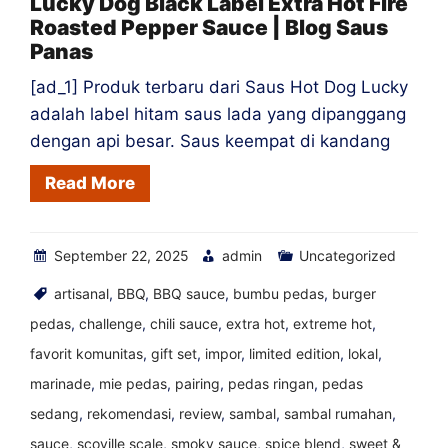
Lucky Dog Black Label Extra Hot Fire
Roasted Pepper Sauce | Blog Saus
Blog
Panas
Saus
Panas
[ad_1] Produk terbaru dari Saus Hot Dog Lucky
adalah label hitam saus lada yang dipanggang
dengan api besar. Saus keempat di kandang
Read More
September 22, 2025
admin
Uncategorized
artisanal
,
BBQ
,
BBQ sauce
,
bumbu pedas
,
burger
pedas
,
challenge
,
chili sauce
,
extra hot
,
extreme hot
,
favorit komunitas
,
gift set
,
impor
,
limited edition
,
lokal
,
marinade
,
mie pedas
,
pairing
,
pedas ringan
,
pedas
sedang
,
rekomendasi
,
review
,
sambal
,
sambal rumahan
,
sauce
,
scoville scale
,
smoky sauce
,
spice blend
,
sweet &