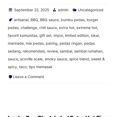
September 22, 2025
admin
Uncategorized
artisanal
,
BBQ
,
BBQ sauce
,
bumbu pedas
,
burger
pedas
,
challenge
,
chili sauce
,
extra hot
,
extreme hot
,
favorit komunitas
,
gift set
,
impor
,
limited edition
,
lokal
,
marinade
,
mie pedas
,
pairing
,
pedas ringan
,
pedas
sedang
,
rekomendasi
,
review
,
sambal
,
sambal rumahan
,
sauce
,
scoville scale
,
smoky sauce
,
spice blend
,
sweet &
spicy
,
taco
,
tips memasak
on
Leave a Comment
Cajohns
dan
bebas
gluten
|