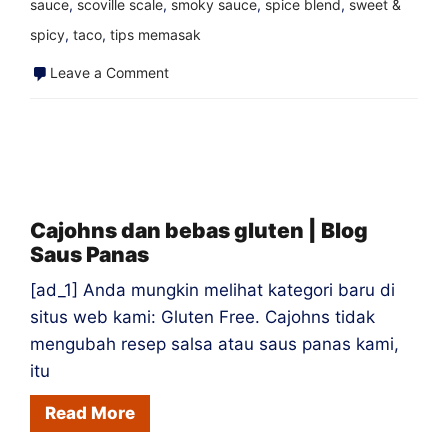
sauce
,
scoville scale
,
smoky sauce
,
spice blend
,
sweet &
spicy
,
taco
,
tips memasak
on
Leave a Comment
Dave's
Gourmet
Hurtin
'Habanero
|
Cajohns dan bebas gluten | Blog
Saus Panas
Blog
Saus
[ad_1] Anda mungkin melihat kategori baru di
Panas
situs web kami: Gluten Free. Cajohns tidak
mengubah resep salsa atau saus panas kami,
itu
Read More