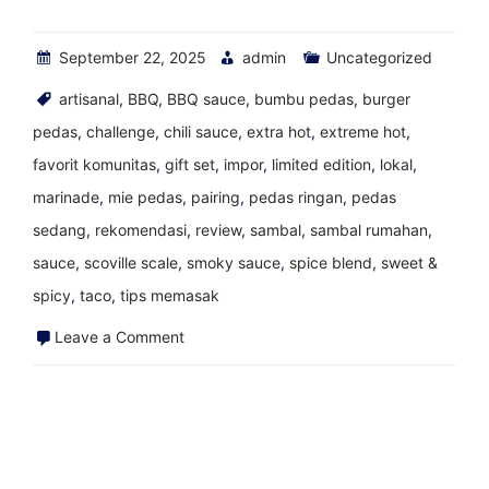
September 22, 2025
admin
Uncategorized
artisanal
,
BBQ
,
BBQ sauce
,
bumbu pedas
,
burger
pedas
,
challenge
,
chili sauce
,
extra hot
,
extreme hot
,
favorit komunitas
,
gift set
,
impor
,
limited edition
,
lokal
,
marinade
,
mie pedas
,
pairing
,
pedas ringan
,
pedas
sedang
,
rekomendasi
,
review
,
sambal
,
sambal rumahan
,
sauce
,
scoville scale
,
smoky sauce
,
spice blend
,
sweet &
spicy
,
taco
,
tips memasak
on
Leave a Comment
Anita
Red
Chili
Habanero