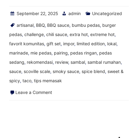
September 22, 2025
admin
Uncategorized
artisanal
,
BBQ
,
BBQ sauce
,
bumbu pedas
,
burger
pedas
,
challenge
,
chili sauce
,
extra hot
,
extreme hot
,
favorit komunitas
,
gift set
,
impor
,
limited edition
,
lokal
,
marinade
,
mie pedas
,
pairing
,
pedas ringan
,
pedas
sedang
,
rekomendasi
,
review
,
sambal
,
sambal rumahan
,
sauce
,
scoville scale
,
smoky sauce
,
spice blend
,
sweet &
spicy
,
taco
,
tips memasak
on
Leave a Comment
Saus
panas
manis
Southwest