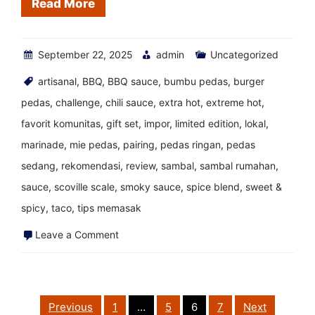
Read More
Panas
September 22, 2025
admin
Uncategorized
artisanal
,
BBQ
,
BBQ sauce
,
bumbu pedas
,
burger
pedas
,
challenge
,
chili sauce
,
extra hot
,
extreme hot
,
favorit komunitas
,
gift set
,
impor
,
limited edition
,
lokal
,
marinade
,
mie pedas
,
pairing
,
pedas ringan
,
pedas
sedang
,
rekomendasi
,
review
,
sambal
,
sambal rumahan
,
sauce
,
scoville scale
,
smoky sauce
,
spice blend
,
sweet &
spicy
,
taco
,
tips memasak
on
Leave a Comment
Ulasan
Tex-
Mex
Posts
Previous
1
…
5
6
7
Next