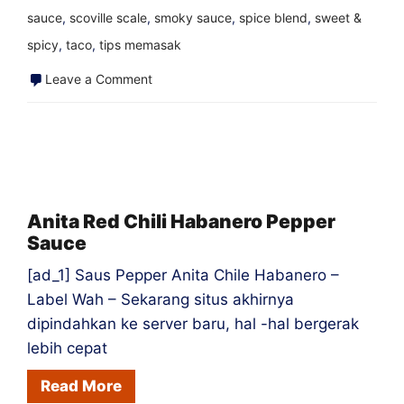
sauce
,
scoville scale
,
smoky sauce
,
spice blend
,
sweet &
spicy
,
taco
,
tips memasak
on
Leave a Comment
Api
di
dapur
kering
gosok
Anita Red Chili Habanero Pepper
Sauce
&
rempah
[ad_1] Saus Pepper Anita Chile Habanero –
-
Label Wah – Sekarang situs akhirnya
rempah
dipindahkan ke server baru, hal -hal bergerak
lebih cepat
Read More