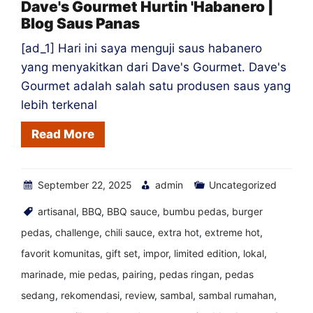
yang
Dave's Gourmet Hurtin 'Habanero |
Blog Saus Panas
baik
dan
[ad_1] Hari ini saya menguji saus habanero
debu
yang menyakitkan dari Dave's Gourmet. Dave's
cabai
Gourmet adalah salah satu produsen saus yang
lebih terkenal
hijau
|
Read More
Blog
Saus
September 22, 2025
admin
Uncategorized
Panas
artisanal
,
BBQ
,
BBQ sauce
,
bumbu pedas
,
burger
pedas
,
challenge
,
chili sauce
,
extra hot
,
extreme hot
,
favorit komunitas
,
gift set
,
impor
,
limited edition
,
lokal
,
marinade
,
mie pedas
,
pairing
,
pedas ringan
,
pedas
sedang
,
rekomendasi
,
review
,
sambal
,
sambal rumahan
,