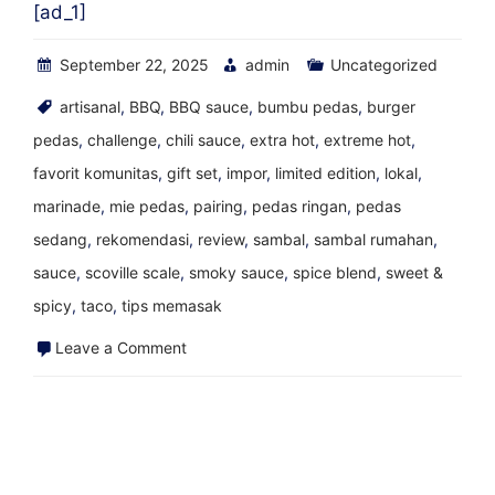
[ad_1]
September 22, 2025
admin
Uncategorized
artisanal
,
BBQ
,
BBQ sauce
,
bumbu pedas
,
burger
pedas
,
challenge
,
chili sauce
,
extra hot
,
extreme hot
,
favorit komunitas
,
gift set
,
impor
,
limited edition
,
lokal
,
marinade
,
mie pedas
,
pairing
,
pedas ringan
,
pedas
sedang
,
rekomendasi
,
review
,
sambal
,
sambal rumahan
,
sauce
,
scoville scale
,
smoky sauce
,
spice blend
,
sweet &
spicy
,
taco
,
tips memasak
on
Leave a Comment
Ulasan
Saus
Panas
Makiz