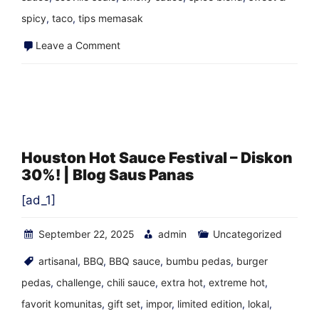
spicy
,
taco
,
tips memasak
on
Leave a Comment
Lucky
Dog
Black
Label
Extra
Houston Hot Sauce Festival – Diskon
30%! | Blog Saus Panas
Hot
Fire
[ad_1]
Roasted
September 22, 2025
admin
Uncategorized
Pepper
Sauce
artisanal
,
BBQ
,
BBQ sauce
,
bumbu pedas
,
burger
|
pedas
,
challenge
,
chili sauce
,
extra hot
,
extreme hot
,
Blog
favorit komunitas
,
gift set
,
impor
,
limited edition
,
lokal
,