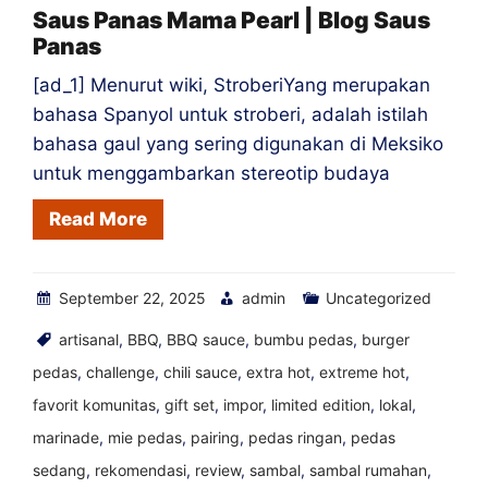
Pepper
Saus Panas Mama Pearl | Blog Saus
Panas
Sauce
[ad_1] Menurut wiki, StroberiYang merupakan
bahasa Spanyol untuk stroberi, adalah istilah
bahasa gaul yang sering digunakan di Meksiko
untuk menggambarkan stereotip budaya
Read More
September 22, 2025
admin
Uncategorized
artisanal
,
BBQ
,
BBQ sauce
,
bumbu pedas
,
burger
pedas
,
challenge
,
chili sauce
,
extra hot
,
extreme hot
,
favorit komunitas
,
gift set
,
impor
,
limited edition
,
lokal
,
marinade
,
mie pedas
,
pairing
,
pedas ringan
,
pedas
sedang
,
rekomendasi
,
review
,
sambal
,
sambal rumahan
,