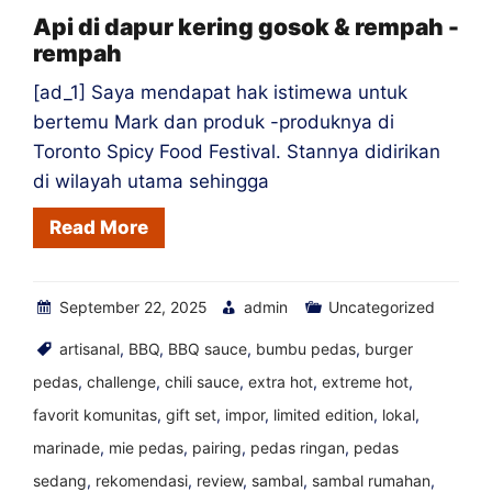
Lebanon
Api di dapur kering gosok & rempah -
rempah
[ad_1] Saya mendapat hak istimewa untuk
bertemu Mark dan produk -produknya di
Toronto Spicy Food Festival. Stannya didirikan
di wilayah utama sehingga
Read More
September 22, 2025
admin
Uncategorized
artisanal
,
BBQ
,
BBQ sauce
,
bumbu pedas
,
burger
pedas
,
challenge
,
chili sauce
,
extra hot
,
extreme hot
,
favorit komunitas
,
gift set
,
impor
,
limited edition
,
lokal
,
marinade
,
mie pedas
,
pairing
,
pedas ringan
,
pedas
sedang
,
rekomendasi
,
review
,
sambal
,
sambal rumahan
,