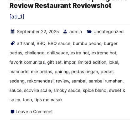
Review Restaurant Reviewshot
Blog
Saus
[ad_1]
Review
September 22, 2025
admin
Uncategorized
Restaurant
Reviewshot
artisanal
,
BBQ
,
BBQ sauce
,
bumbu pedas
,
burger
pedas
,
challenge
,
chili sauce
,
extra hot
,
extreme hot
,
favorit komunitas
,
gift set
,
impor
,
limited edition
,
lokal
,
marinade
,
mie pedas
,
pairing
,
pedas ringan
,
pedas
sedang
,
rekomendasi
,
review
,
sambal
,
sambal rumahan
,
sauce
,
scoville scale
,
smoky sauce
,
spice blend
,
sweet &
spicy
,
taco
,
tips memasak
on
Leave a Comment
Pastor
Chacho
Taco