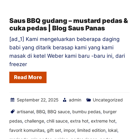
Babi
|
Saus BBQ gudang – mustard pedas &
cuka pedas | Blog Saus Panas
Blog
Saus
[ad_1] Kami mengeluarkan beberapa daging
Review
babi yang ditarik berasap kami yang kami
Restaurant
masak di ketel Weber kami baru -baru ini, dari
freezer
Reviewshot
Read More
September 22, 2025
admin
Uncategorized
artisanal
,
BBQ
,
BBQ sauce
,
bumbu pedas
,
burger
pedas
,
challenge
,
chili sauce
,
extra hot
,
extreme hot
,
favorit komunitas
,
gift set
,
impor
,
limited edition
,
lokal
,