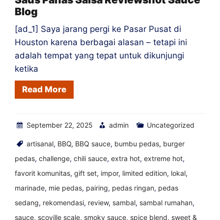
Blog
[ad_1] Saya jarang pergi ke Pasar Pusat di
Houston karena berbagai alasan – tetapi ini
adalah tempat yang tepat untuk dikunjungi
ketika
Read More
September 22, 2025
admin
Uncategorized
artisanal
,
BBQ
,
BBQ sauce
,
bumbu pedas
,
burger
pedas
,
challenge
,
chili sauce
,
extra hot
,
extreme hot
,
favorit komunitas
,
gift set
,
impor
,
limited edition
,
lokal
,
marinade
,
mie pedas
,
pairing
,
pedas ringan
,
pedas
sedang
,
rekomendasi
,
review
,
sambal
,
sambal rumahan
,
sauce
,
scoville scale
,
smoky sauce
,
spice blend
,
sweet &