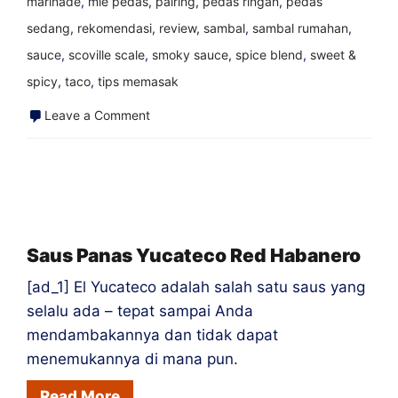
marinade
,
mie pedas
,
pairing
,
pedas ringan
,
pedas
sedang
,
rekomendasi
,
review
,
sambal
,
sambal rumahan
,
sauce
,
scoville scale
,
smoky sauce
,
spice blend
,
sweet &
spicy
,
taco
,
tips memasak
on
Leave a Comment
Saus
BBQ
gudang
–
mustard
Saus Panas Yucateco Red Habanero
pedas
[ad_1] El Yucateco adalah salah satu saus yang
&
selalu ada – tepat sampai Anda
cuka
mendambakannya dan tidak dapat
pedas
menemukannya di mana pun.
|
Read More