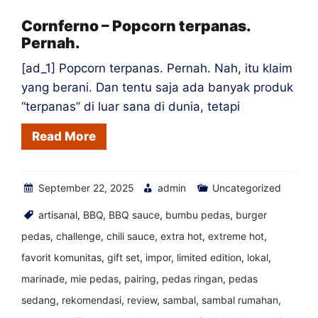
Habanero
Cornferno – Popcorn terpanas.
Pernah.
[ad_1] Popcorn terpanas. Pernah. Nah, itu klaim
yang berani. Dan tentu saja ada banyak produk
“terpanas” di luar sana di dunia, tetapi
Read More
September 22, 2025
admin
Uncategorized
artisanal
,
BBQ
,
BBQ sauce
,
bumbu pedas
,
burger
pedas
,
challenge
,
chili sauce
,
extra hot
,
extreme hot
,
favorit komunitas
,
gift set
,
impor
,
limited edition
,
lokal
,
marinade
,
mie pedas
,
pairing
,
pedas ringan
,
pedas
sedang
,
rekomendasi
,
review
,
sambal
,
sambal rumahan
,