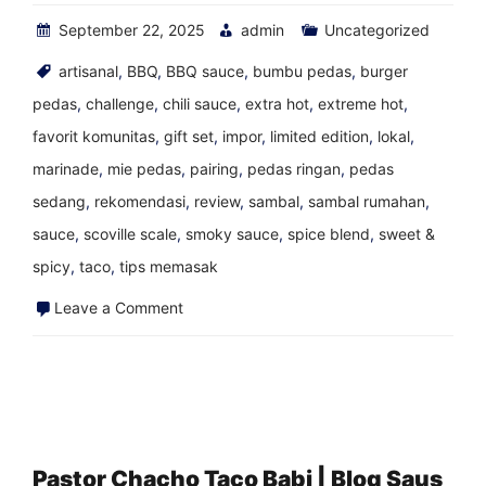
Blog
September 22, 2025
admin
Uncategorized
artisanal
,
BBQ
,
BBQ sauce
,
bumbu pedas
,
burger
pedas
,
challenge
,
chili sauce
,
extra hot
,
extreme hot
,
favorit komunitas
,
gift set
,
impor
,
limited edition
,
lokal
,
marinade
,
mie pedas
,
pairing
,
pedas ringan
,
pedas
sedang
,
rekomendasi
,
review
,
sambal
,
sambal rumahan
,
sauce
,
scoville scale
,
smoky sauce
,
spice blend
,
sweet &
spicy
,
taco
,
tips memasak
on
Leave a Comment
Lankford
Grocery
Grim
Burger
|
Pastor Chacho Taco Babi | Blog Saus