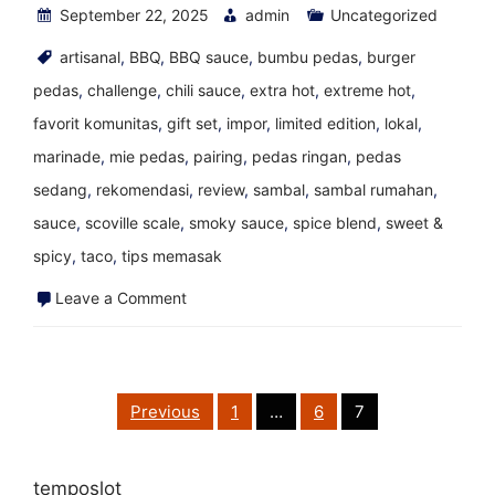
September 22, 2025
admin
Uncategorized
artisanal
,
BBQ
,
BBQ sauce
,
bumbu pedas
,
burger
pedas
,
challenge
,
chili sauce
,
extra hot
,
extreme hot
,
favorit komunitas
,
gift set
,
impor
,
limited edition
,
lokal
,
marinade
,
mie pedas
,
pairing
,
pedas ringan
,
pedas
sedang
,
rekomendasi
,
review
,
sambal
,
sambal rumahan
,
sauce
,
scoville scale
,
smoky sauce
,
spice blend
,
sweet &
spicy
,
taco
,
tips memasak
on
Leave a Comment
dari
saus
ayam
Posts
Previous
1
…
6
7
pagination
panas
Mars
temposlot