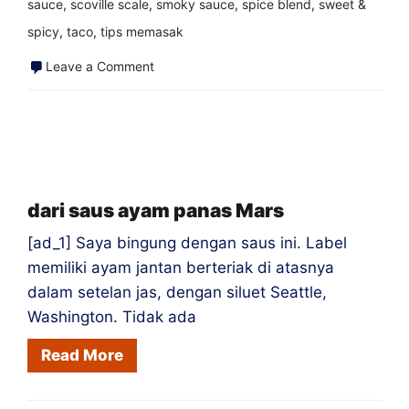
sauce
,
scoville scale
,
smoky sauce
,
spice blend
,
sweet &
spicy
,
taco
,
tips memasak
on
Leave a Comment
Cornferno
–
Popcorn
terpanas.
Pernah.
dari saus ayam panas Mars
[ad_1] Saya bingung dengan saus ini. Label
memiliki ayam jantan berteriak di atasnya
dalam setelan jas, dengan siluet Seattle,
Washington. Tidak ada
Read More