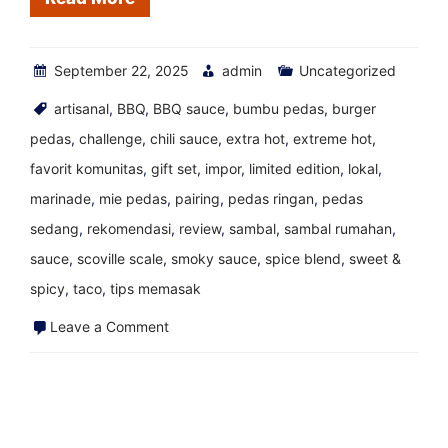
Blog
Saus
September 22, 2025
Panas
admin
Uncategorized
artisanal
,
BBQ
,
BBQ sauce
,
bumbu pedas
,
burger
pedas
,
challenge
,
chili sauce
,
extra hot
,
extreme hot
,
favorit komunitas
,
gift set
,
impor
,
limited edition
,
lokal
,
marinade
,
mie pedas
,
pairing
,
pedas ringan
,
pedas
sedang
,
rekomendasi
,
review
,
sambal
,
sambal rumahan
,
sauce
,
scoville scale
,
smoky sauce
,
spice blend
,
sweet &
spicy
,
taco
,
tips memasak
on
Leave a Comment
Saus
Panas
Yucateco
Red