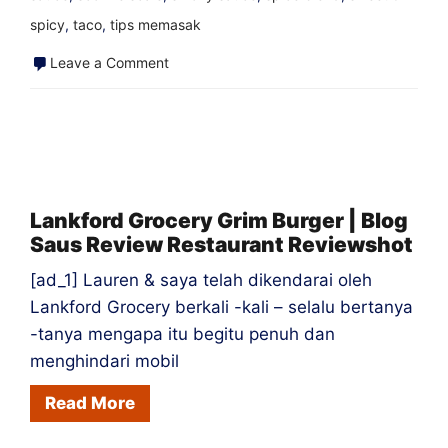
spicy
,
taco
,
tips memasak
on
Leave a Comment
The
Pure
Salsa
Review
–
Lankford Grocery Grim Burger | Blog
Saus Review Restaurant Reviewshot
Blog
Blog
[ad_1] Lauren & saya telah dikendarai oleh
Saus
Lankford Grocery berkali -kali – selalu bertanya
Panas
-tanya mengapa itu begitu penuh dan
menghindari mobil
Salsa
Reviewshot
Read More
Sauce