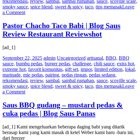
rekomendasi
,
review
,
sambal
,
sambal rumahan
,
sauce
,
scoville scale
,
smoky sauce
,
spice blend
,
sweet & spicy
,
taco
,
tips memasak
Leave
on
a Comment
Lankford
Grocery
Pastor Chacho Taco Babi | Blog Saus
Grim
Review Restaurant Reviewshot
Burger
|
Blog
[ad_1]
Saus
Review
September 22, 2025
admin
Uncategorized
artisanal
,
BBQ
,
BBQ
Restaurant
sauce
,
bumbu pedas
,
burger pedas
,
challenge
,
chili sauce
,
extra hot
,
Reviewshot
extreme hot
,
favorit komunitas
,
gift set
,
impor
,
limited edition
,
lokal
,
marinade
,
mie pedas
,
pairing
,
pedas ringan
,
pedas sedang
,
rekomendasi
,
review
,
sambal
,
sambal rumahan
,
sauce
,
scoville scale
,
smoky sauce
,
spice blend
,
sweet & spicy
,
taco
,
tips memasak
Leave
on
a Comment
Pastor
Chacho
Saus BBQ gudang – mustard pedas &
Taco
cuka pedas | Blog Saus Panas
Babi
|
Blog
[ad_1] Kami mengeluarkan beberapa daging babi yang ditarik
Saus
berasap kami yang kami masak di ketel Weber kami baru -baru ini,
Review
dari freezer