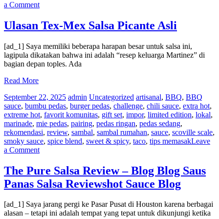
on
a Comment
Houston
Hot
Ulasan Tex-Mex Salsa Picante Asli
Sauce
Festival
[ad_1] Saya memiliki beberapa harapan besar untuk salsa ini,
–
lagipula dikatakan bahwa ini adalah “resep keluarga Martinez” di
Diskon
bagian depan toples. Ada
30%!
|
Read More
Blog
Saus
September 22, 2025
admin
Uncategorized
artisanal
,
BBQ
,
BBQ
Panas
sauce
,
bumbu pedas
,
burger pedas
,
challenge
,
chili sauce
,
extra hot
,
extreme hot
,
favorit komunitas
,
gift set
,
impor
,
limited edition
,
lokal
,
marinade
,
mie pedas
,
pairing
,
pedas ringan
,
pedas sedang
,
rekomendasi
,
review
,
sambal
,
sambal rumahan
,
sauce
,
scoville scale
,
smoky sauce
,
spice blend
,
sweet & spicy
,
taco
,
tips memasak
Leave
on
a Comment
Ulasan
Tex-
The Pure Salsa Review – Blog Blog Saus
Mex
Panas Salsa Reviewshot Sauce Blog
Salsa
Picante
Asli
[ad_1] Saya jarang pergi ke Pasar Pusat di Houston karena berbagai
alasan – tetapi ini adalah tempat yang tepat untuk dikunjungi ketika