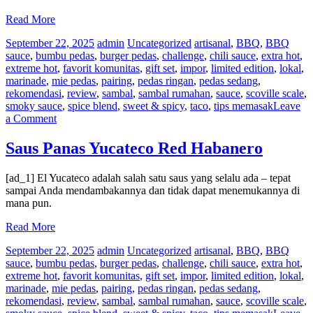
Restaurant
Reviewshot
Read More
September 22, 2025
admin
Uncategorized
artisanal
,
BBQ
,
BBQ
sauce
,
bumbu pedas
,
burger pedas
,
challenge
,
chili sauce
,
extra hot
,
extreme hot
,
favorit komunitas
,
gift set
,
impor
,
limited edition
,
lokal
,
marinade
,
mie pedas
,
pairing
,
pedas ringan
,
pedas sedang
,
rekomendasi
,
review
,
sambal
,
sambal rumahan
,
sauce
,
scoville scale
,
smoky sauce
,
spice blend
,
sweet & spicy
,
taco
,
tips memasak
Leave
on
a Comment
Saus
BBQ
Saus Panas Yucateco Red Habanero
gudang
–
[ad_1] El Yucateco adalah salah satu saus yang selalu ada – tepat
mustard
sampai Anda mendambakannya dan tidak dapat menemukannya di
pedas
mana pun.
&
cuka
Read More
pedas
|
September 22, 2025
admin
Uncategorized
artisanal
,
BBQ
,
BBQ
Blog
sauce
,
bumbu pedas
,
burger pedas
,
challenge
,
chili sauce
,
extra hot
,
Saus
extreme hot
,
favorit komunitas
,
gift set
,
impor
,
limited edition
,
lokal
,
Panas
marinade
,
mie pedas
,
pairing
,
pedas ringan
,
pedas sedang
,
rekomendasi
,
review
,
sambal
,
sambal rumahan
,
sauce
,
scoville scale
,