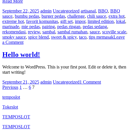
Read More
September 22, 2025
admin
Uncategorized
artisanal
,
BBQ
,
BBQ
sauce
,
bumbu pedas
,
burger pedas
,
challenge
,
chili sauce
,
extra hot
,
extreme hot
,
favorit komunitas
,
gift set
,
impor
,
limited edition
,
lokal
,
marinade
,
mie pedas
,
pairing
,
pedas ringan
,
pedas sedang
,
rekomendasi
,
review
,
sambal
,
sambal rumahan
,
sauce
,
scoville scale
,
smoky sauce
,
spice blend
,
sweet & spicy
,
taco
,
tips memasak
Leave
on
a Comment
dari
saus
Hello world!
ayam
panas
Welcome to WordPress. This is your first post. Edit or delete it, then
Mars
start writing!
on
September 21, 2025
admin
Uncategorized
1 Comment
Posts
Hello
Previous
1
…
6
7
world!
pagination
temposlot
Tokeslot
TEMPOSLOT
TEMPOSLOT