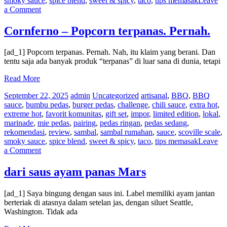
smoky sauce
,
spice blend
,
sweet & spicy
,
taco
,
tips memasak
Leave
on
a Comment
Saus
Panas
Cornferno – Popcorn terpanas. Pernah.
Yucateco
Red
[ad_1] Popcorn terpanas. Pernah. Nah, itu klaim yang berani. Dan
Habanero
tentu saja ada banyak produk “terpanas” di luar sana di dunia, tetapi
Read More
September 22, 2025
admin
Uncategorized
artisanal
,
BBQ
,
BBQ
sauce
,
bumbu pedas
,
burger pedas
,
challenge
,
chili sauce
,
extra hot
,
extreme hot
,
favorit komunitas
,
gift set
,
impor
,
limited edition
,
lokal
,
marinade
,
mie pedas
,
pairing
,
pedas ringan
,
pedas sedang
,
rekomendasi
,
review
,
sambal
,
sambal rumahan
,
sauce
,
scoville scale
,
smoky sauce
,
spice blend
,
sweet & spicy
,
taco
,
tips memasak
Leave
on
a Comment
Cornferno
–
dari saus ayam panas Mars
Popcorn
terpanas.
[ad_1] Saya bingung dengan saus ini. Label memiliki ayam jantan
Pernah.
berteriak di atasnya dalam setelan jas, dengan siluet Seattle,
Washington. Tidak ada